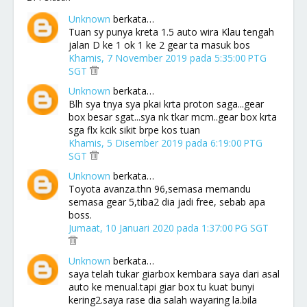
Unknown
berkata…
Tuan sy punya kreta 1.5 auto wira Klau tengah
jalan D ke 1 ok 1 ke 2 gear ta masuk bos
Khamis, 7 November 2019 pada 5:35:00 PTG
SGT
Unknown
berkata…
Blh sya tnya sya pkai krta proton saga...gear
box besar sgat...sya nk tkar mcm..gear box krta
sga flx kcik sikit brpe kos tuan
Khamis, 5 Disember 2019 pada 6:19:00 PTG
SGT
Unknown
berkata…
Toyota avanza.thn 96,semasa memandu
semasa gear 5,tiba2 dia jadi free, sebab apa
boss.
Jumaat, 10 Januari 2020 pada 1:37:00 PG SGT
Unknown
berkata…
saya telah tukar giarbox kembara saya dari asal
auto ke menual.tapi giar box tu kuat bunyi
kering2.saya rase dia salah wayaring la.bila