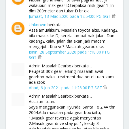
walaupun msk gear D.terpaksa msk gear 1 jln
dlm 200meter dan tukar D br ok
Jumaat, 13 Mac 2020 pada 12:54:00 PG SGT
Unknown
berkata…
Assalamualikum. Masalah toyota altis. Kadang2
bila masuk ke D, kereta lambat nak jalan. Dan
kadang2 kalau jalan dia akan jadi macam
mengejut . Knp ye? Masalah gearbox ke.
Isnin, 28 September 2020 pada 1:18:00 PTG
SGT
Admin MasalahGearbox berkata…
Peugeot 308 gear jerking..masalah awal
gearbox..pakai treatment dua botol tuan..kami
ada stok
Ahad, 6 Jun 2021 pada 11:26:00 PG SGT
Admin MasalahGearbox berkata…
Assalam tuan.
Saya menggunakan Hyundai Santa Fe 2.4A thn
2004.Ada masalah pada gear box iaitu,
1.Masuk gear reverse agak menyentap
2.Masuk gear drive stay pd 1, kekdg 3.
Ada kaedah penyelesaian ke, atau blh cuba