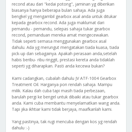
recond atau dari "kedai potong", jaminan yg diberikan
biasanya hanya beberapa bulan sahaja. Ada juga
bengkel yg mengambil gearbox asal anda untuk ditukar
kepada gearbox recond. Ada juga maklumat dari
pemandu - pemandu, selepas sahaja tukar gearbox
recond, pemanduan mereka amat mengecewakan.
Tidak seperti semasa menggunakan gearbox asal
dahulu. Ada yg merungut mengatakan tiada kuasa, tiada
pick-up dan sebagainya. Apakah perasaan anda,setelah
habis beribu- ribu ringgit, prestasi kereta anda tidaklah
seperti yg diharapkan. Pasti anda kecewa bukan?
Kami cadangkan, cubalah dahulu JV ATF-1004 Gearbox
Treatment Oil. Harganya pon rendah sahaja. Mampu
milik. Kalau dah cuba tapi masih tiada perbezaan,
barulah pergi ke bengel untuk dibaiki atau tukar gearbox
anda. Kami cuba membantu menyelamatkan wang anda.
Tapi jika ikhtiar kami tidak berjaya, maafkanlah kami.
Yang pastinya, tak rugi mencuba dengan kos yg rendah
dahulu :-)