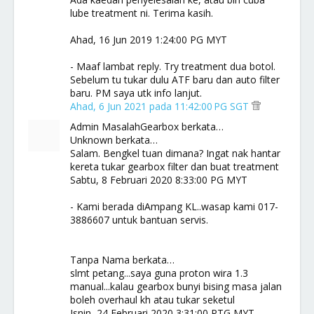
lube treatment ni. Terima kasih.
Ahad, 16 Jun 2019 1:24:00 PG MYT
- Maaf lambat reply. Try treatment dua botol.
Sebelum tu tukar dulu ATF baru dan auto filter
baru. PM saya utk info lanjut.
Ahad, 6 Jun 2021 pada 11:42:00 PG SGT
Admin MasalahGearbox berkata…
Unknown berkata…
Salam. Bengkel tuan dimana? Ingat nak hantar
kereta tukar gearbox filter dan buat treatment
Sabtu, 8 Februari 2020 8:33:00 PG MYT
- Kami berada diAmpang KL..wasap kami 017-
3886607 untuk bantuan servis.
Tanpa Nama berkata…
slmt petang...saya guna proton wira 1.3
manual...kalau gearbox bunyi bising masa jalan
boleh overhaul kh atau tukar seketul
Isnin, 24 Februari 2020 3:31:00 PTG MYT