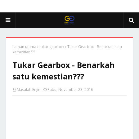
Laman utama
tukar gearbox
Tukar Gearbox - Benarkah satu
kemestian???
Tukar Gearbox - Benarkah
satu kemestian???
Masalah Enjin
Rabu, November 23, 2016