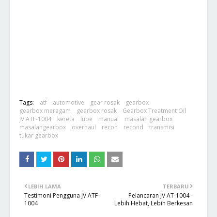
Tags:
atf
automotive
gear rosak
gearbox
gearbox meragam
gearbox rosak
Gearbox Treatment Oil
JV ATF-1004
kereta
lube
manual
masalah gearbox
masalahgearbox
overhaul
recon
recond
transmisi
tukar gearbox
LEBIH LAMA
TERBARU
Testimoni Pengguna JV ATF-
Pelancaran JV AT-1004 -
1004
Lebih Hebat, Lebih Berkesan