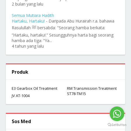
2 bulan yang lalu
Semua Mutiara Hadith
Hartaku, Hartaku!
-
Daripada Abu Hurairah r.a. bahawa
Rasulullah ﷺ bersabda: "Seorang hamba berkata:
“Hartaku, hartaku!.” Sesungguhnya harta bagi seorang
hamba ada tiga: “Ya...
4 tahun yang lalu
Produk
E3 Gearbox Oil Treatment
RM Transmission Treatment
ST78-TM15
JV AT-1004
Sos Med