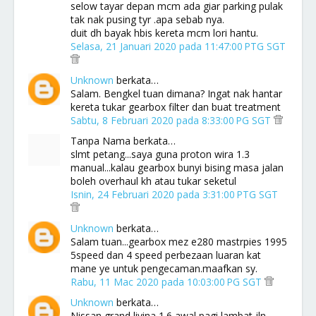
selow tayar depan mcm ada giar parking pulak
tak nak pusing tyr .apa sebab nya.
duit dh bayak hbis kereta mcm lori hantu.
Selasa, 21 Januari 2020 pada 11:47:00 PTG SGT
Unknown
berkata…
Salam. Bengkel tuan dimana? Ingat nak hantar
kereta tukar gearbox filter dan buat treatment
Sabtu, 8 Februari 2020 pada 8:33:00 PG SGT
Tanpa Nama berkata…
slmt petang...saya guna proton wira 1.3
manual...kalau gearbox bunyi bising masa jalan
boleh overhaul kh atau tukar seketul
Isnin, 24 Februari 2020 pada 3:31:00 PTG SGT
Unknown
berkata…
Salam tuan...gearbox mez e280 mastrpies 1995
5speed dan 4 speed perbezaan luaran kat
mane ye untuk pengecaman.maafkan sy.
Rabu, 11 Mac 2020 pada 10:03:00 PG SGT
Unknown
berkata…
Nissan grand livina 1.6 awal pagi lambat jln