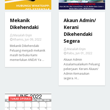
Mekanik
Akaun Admin/
Dikehendaki
Kerani
Dikehendaki
Masalah Enjin
Khamis, Jun 09, 2022
Segera
Mekanik Dikehendaki
Masalah Enjin
Peluang menjadi mekanik
Rabu, Jun 01, 2022
masih terbuka Kami
Akaun Admin
memerlukan ANDA! Ya …
Assalamualaikum Peluang
pekerjaan: Kerani Akaun/
Admin Kemasukan
segera. H…
TUKAR OPERASI