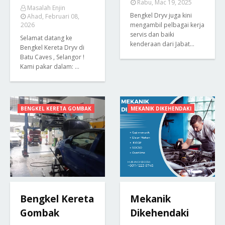
Rabu, Mac 19, 2025
Masalah Enjin
Bengkel Dryv juga kini
Ahad, Februari 08,
2026
mengambil pelbagai kerja
servis dan baiki
Selamat datang ke
kenderaan dari Jabat…
Bengkel Kereta Dryv di
Batu Caves , Selangor !
Kami pakar dalam: …
BENGKEL KERETA GOMBAK
MEKANIK DIKEHENDAKI
Bengkel Kereta
Mekanik
Gombak
Dikehendaki