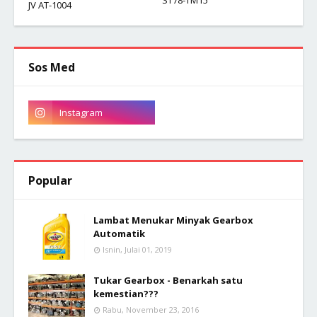
ST78-TM15
JV AT-1004
Sos Med
Popular
Lambat Menukar Minyak Gearbox
Automatik
Isnin, Julai 01, 2019
Tukar Gearbox - Benarkah satu
kemestian???
Rabu, November 23, 2016