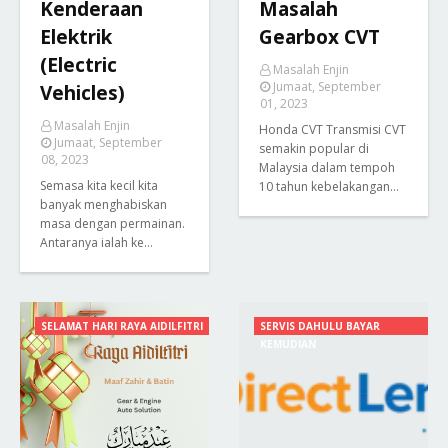
Kenderaan
Masalah
Elektrik
Gearbox CVT
(Electric
Masalah Enjin
Jumaat, September
Vehicles)
01, 2023
Masalah Enjin
Honda CVT Transmisi CVT
Jumaat, September
semakin popular di
08, 2023
Malaysia dalam tempoh
Semasa kita kecil kita
10 tahun kebelakangan…
banyak menghabiskan
masa dengan permainan.
Antaranya ialah ke…
SELAMAT HARI RAYA AIDILFITRI
SERVIS DAHULU BAYAR
KEMUDIAN