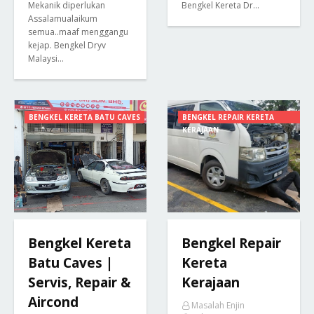
Mekanik diperlukan
Bengkel Kereta Dr…
Assalamualaikum
semua..maaf menggangu
kejap. Bengkel Dryv
Malaysi…
BENGKEL KERETA BATU CAVES
BENGKEL REPAIR KERETA
KERAJAAN
Bengkel Kereta
Bengkel Repair
Batu Caves |
Kereta
Servis, Repair &
Kerajaan
Aircond
Masalah Enjin