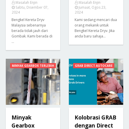
Masalah Enjin
Masalah Enjin
Sabtu, Disember 07,
Jumaat, Ogos 23,
2024
2024
Bengkel Kereta Dryv
Kami sedang mencari dua
Malaysia sebenarnya
orang mekanik untuk
berada tidak jauh dari
Bengkel Kereta Dryv. Jika
Gombak. Kami berada di
anda baru sahaja…
…
MINYAK GEARBOX TERLEBIH
GRAB DIRECT AUTOCARE
Minyak
Kolobrasi GRAB
Gearbox
dengan Direct