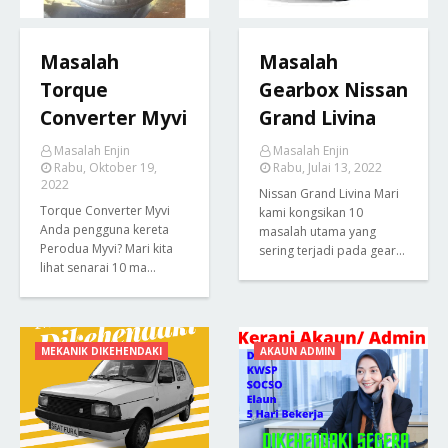
Masalah
Masalah
Torque
Gearbox Nissan
Converter Myvi
Grand Livina
Masalah Enjin
Masalah Enjin
Rabu, Oktober 19,
Rabu, Julai 13, 2022
2022
Nissan Grand Livina Mari
Torque Converter Myvi
kami kongsikan 10
Anda pengguna kereta
masalah utama yang
Perodua Myvi? Mari kita
sering terjadi pada gear…
lihat senarai 10 ma…
MEKANIK DIKEHENDAKI
AKAUN ADMIN