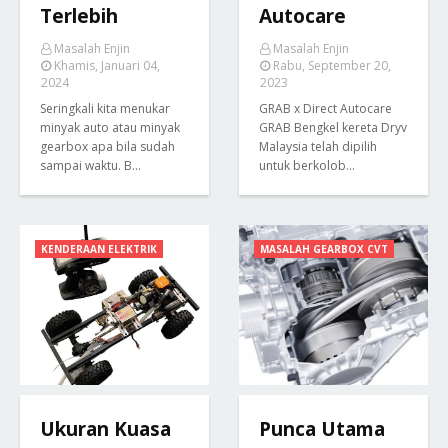
Terlebih
Autocare
Masalah Enjin
Masalah Enjin
Khamis, Januari 04,
Rabu, September 20,
2024
2023
Seringkali kita menukar
GRAB x Direct Autocare
minyak auto atau minyak
GRAB Bengkel kereta Dryv
gearbox apa bila sudah
Malaysia telah dipilih
sampai waktu. B…
untuk berkolob…
KENDERAAN ELEKTRIK
MASALAH GEARBOX CVT
Ukuran Kuasa
Punca Utama