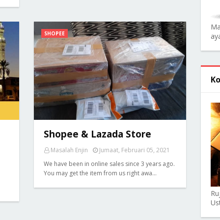
Ma
SHOPEE
aya
Ko
Shopee & Lazada Store
Masalah Enjin
Jumaat, Februari 05, 2021
We have been in online sales since 3 years ago.
You may get the item from us right awa…
n
Ru
Us