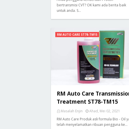
bertransmisi CVT? OK kami ada berita baik
untuk anda. S…
RM AUTO CARE ST78-TM15
RM Auto Care Transmissio
Treatment ST78-TM15
Masalah Enjin
Ahad, Mei 02, 2021
RM Auto Care Produk asli formula Bio - Oil 
telah menyelamatkan ribuan pengguna ke…