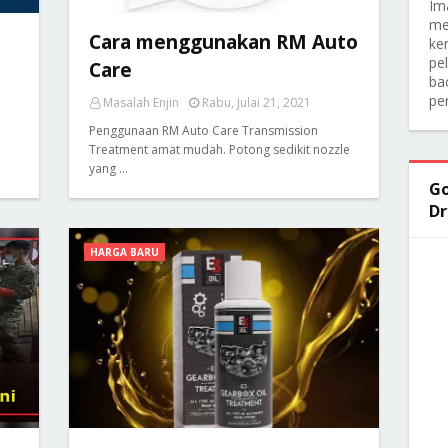
Im
me
Cara menggunakan RM Auto
ker
pe
Care
ba
pe
Masalah Enjin
Rabu, Julai 21, 2021
Penggunaan RM Auto Care Transmission
Treatment amat mudah. Potong sedikit nozzle
yang …
Go
Dr
HARGA BARU