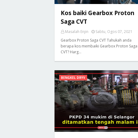
Kos baiki Gearbox Proton
Saga CVT
Masalah Enjin
Sabtu, Ogos 07, 2021
Gearbox Proton Saga CVT Tahukah anda
berapa kos membaiki Gearbox Proton Saga
CVT? Harg…
BENGKEL DRYV