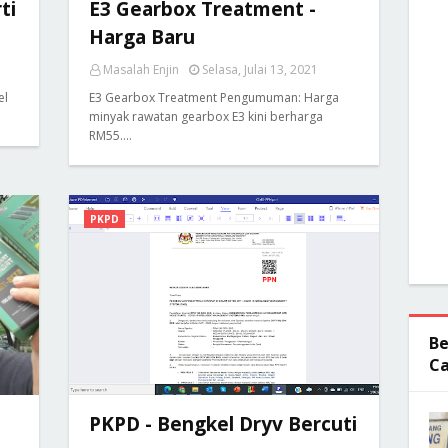
ti
E3 Gearbox Treatment -
Harga Baru
Masalah Enjin
Selasa, Julai 13, 2021
el
E3 Gearbox Treatment Pengumuman: Harga
minyak rawatan gearbox E3 kini berharga
RM55.…
PKPD
Be
Ca
PKPD - Bengkel Dryv Bercuti