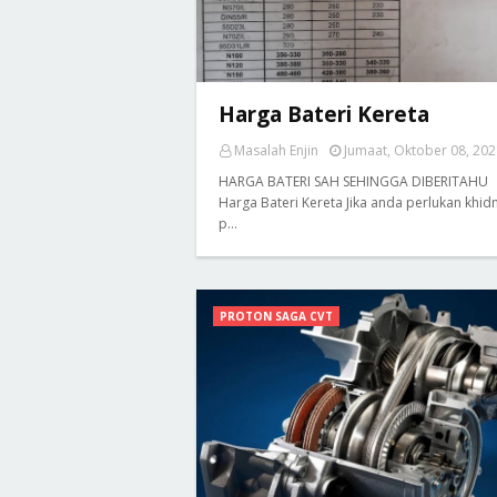
Harga Bateri Kereta
Masalah Enjin
Jumaat, Oktober 08, 202
HARGA BATERI SAH SEHINGGA DIBERITAHU
Harga Bateri Kereta Jika anda perlukan khid
p…
PROTON SAGA CVT