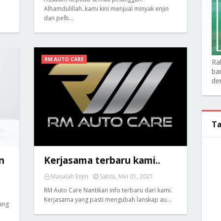
Alhamdulillah..kami kini menjual minyak enjin
dan pelb…
RM AUTO CARE
Ra
ba
de
Ta
n
Kerjasama terbaru kami..
Masalah Enjin
Sabtu, Mei 01, 2021
RM Auto Care Nantikan info terbaru dari kami.
Kerjasama yang pasti mengubah lanskap au…
yang