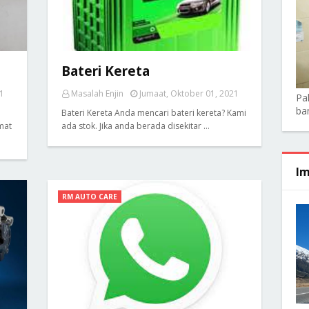
Bateri Kereta
1
Masalah Enjin
Jumaat, Oktober 01, 2021
Pa
ba
Bateri Kereta Anda mencari bateri kereta? Kami
mat
ada stok. Jika anda berada disekitar …
Im
RM AUTO CARE