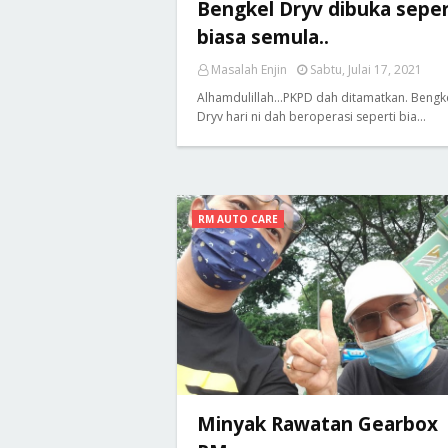
Bengkel Dryv dibuka seper
biasa semula..
Masalah Enjin
Sabtu, Julai 17, 2021
Alhamdulillah...PKPD dah ditamatkan. Bengk
Dryv hari ni dah beroperasi seperti bia…
RM AUTO CARE
Minyak Rawatan Gearbox