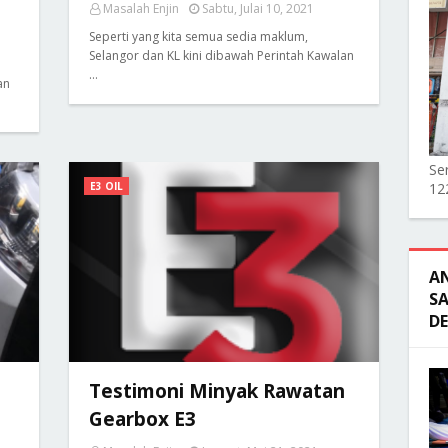
Masalah Enjin
Sabtu, Julai 10, 2021
Seperti yang kita semua sedia maklum,
Selangor dan KL kini dibawah Perintah Kawalan
…
an
Ser
E3 OIL
12
A
SA
D
Testimoni Minyak Rawatan
Gearbox E3