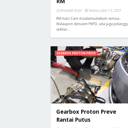
RM
Masalah Enjin
Selasa, Julai 13, 2021
RM Auto Care Assalamualaikum semua..
Walaupon dimusim PKPD, ada juga pelangg
sekitar…
GEARBOX PROTON PREVE
Gearbox Proton Preve
Rantai Putus