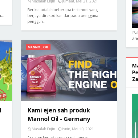
Masalah Enjin
Jumaat, Mei 21, 2021
Berikut adalah beberapa testimoni yang
ah…
berjaya direkod kan daripada pengguna -
penggun…
Pa
an
MANNOL OIL
Ma
Pe
Za
l
Kami ejen sah produk
Mannol Oil - Germany
Masalah Enjin
Isnin, Mei 10, 2021
Assalam kepada semua pelanggan.