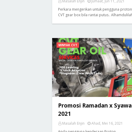
Masalah Enjin
Jumaat, Jun 11, 2021
Perkara mengerikan untuk pengguna proton
CVT gear box bila rantai putus.. Alhamdulil
MINYAK CVT
Promosi Ramadan x Syawa
2021
Masalah Enjin
Ahad, Mei 16, 2021
Anda pengguna kenderaan Proton