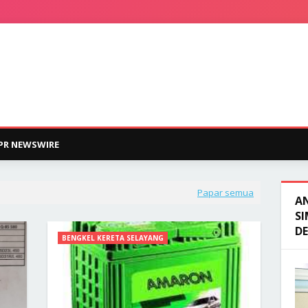
PR NEWSWIRE
Papar semua
A
SI
D
BENGKEL KERETA SELAYANG