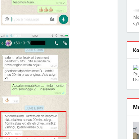
Ma
aya
Ko
Ru
Us
Ma