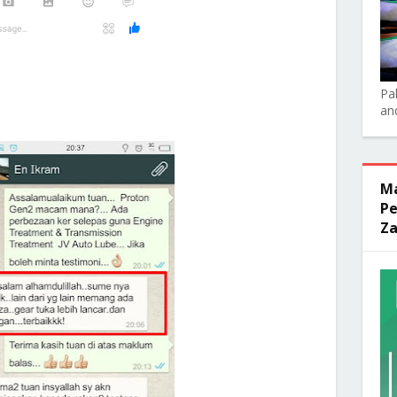
Pa
an
Ma
Pe
Za