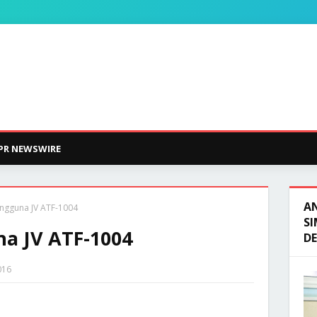
PR NEWSWIRE
A
ngguna JV ATF-1004
SI
a JV ATF-1004
D
016