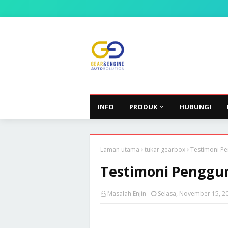
INFO
PRODUK
HUBUNGI
Laman utama
tukar gearbox
Testimoni Pe
Testimoni Penggun
Masalah Enjin
Selasa, November 15, 2