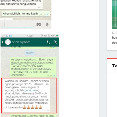
Ra
ba
de
Ta