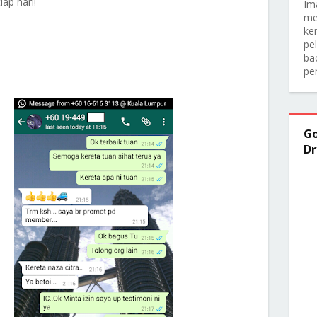
ap hari!
Im
me
ker
pe
ba
pe
Go
Dr