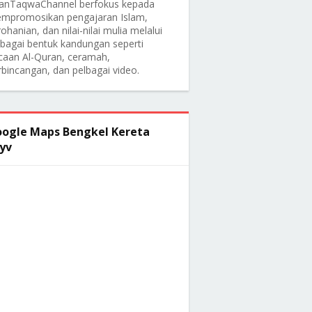
anTaqwaChannel berfokus kepada
mpromosikan pengajaran Islam,
ohanian, dan nilai-nilai mulia melalui
lbagai bentuk kandungan seperti
caan Al-Quran, ceramah,
rbincangan, dan pelbagai video.
ogle Maps Bengkel Kereta
yv