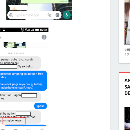
Ser
12
A
SA
D