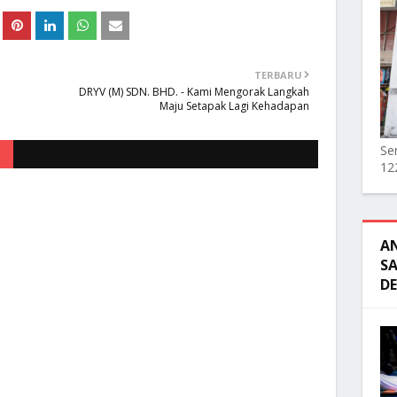
TERBARU
DRYV (M) SDN. BHD. - Kami Mengorak Langkah
Maju Setapak Lagi Kehadapan
Ser
12
A
SA
D