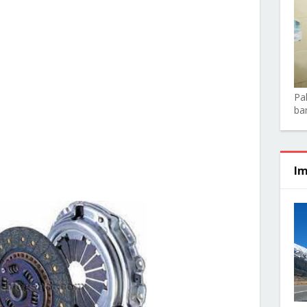
Pa
ba
Im