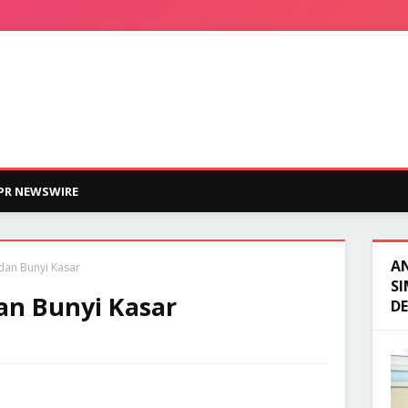
PR NEWSWIRE
A
dan Bunyi Kasar
SI
an Bunyi Kasar
D