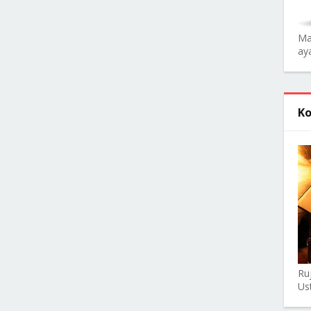
Ma
aya
Ko
Ru
Us