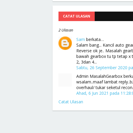
CATAT ULASAN
2 Ulasan
Sam
berkata…
Salam bang... Kancil auto gear
Reverse ok je.. Masalah gearb
bawah gearbox tu tp tetap x tu
2, 3dan 4...
Sabtu, 26 September 2020 p
Admin MasalahGearbox berk
wsalam..maaf lambat reply..b
overhaul/ tukar seketul recon.
Ahad, 6 Jun 2021 pada 11:28
Catat Ulasan