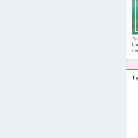
Ra
ba
de
Ta