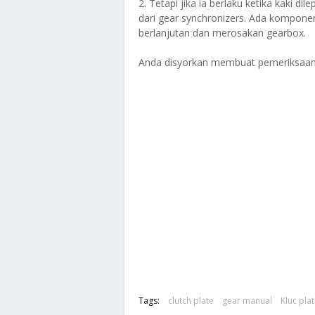
2. Tetapi jika ia berlaku ketika kaki d
dari gear synchronizers. Ada kompone
berlanjutan dan merosakan gearbox.
Anda disyorkan membuat pemeriksaan l
Tags:
clutch plate
gear manual
Kluc pla