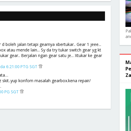
Pa
an
 d boleh jalan tetapi gearnya xbertukar.. Gear 1 jeee...
ox atau mende lain... Sy da try tukar switch gear yg kt
kar gear.. Berjalan ngan gear satu je... Xtukar ke gear
Ma
ada 6:21:00 PTG SGT
Pe
Za
ata…
z skit..yup konfom masalah gearbox.kena repair/
.
:00 PG SGT