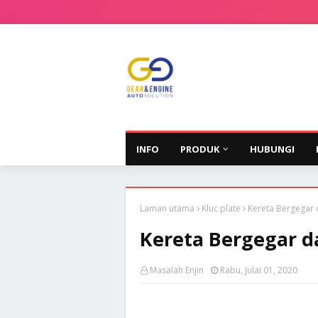
INFO
PRODUK
HUBUNGI
Laman utama
Kluc plate
Kereta Bergegar 
Kereta Bergegar d
Masalah Enjin
Rabu, Julai 01, 2020