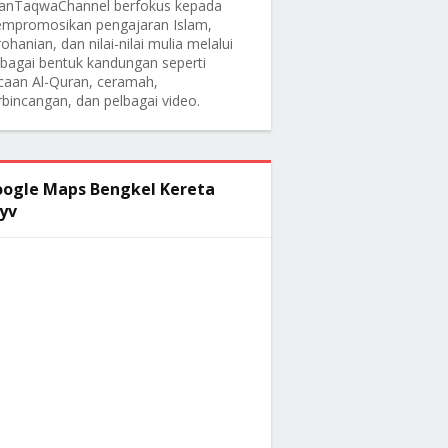
anTaqwaChannel berfokus kepada
mpromosikan pengajaran Islam,
ohanian, dan nilai-nilai mulia melalui
lbagai bentuk kandungan seperti
caan Al-Quran, ceramah,
rbincangan, dan pelbagai video.
ogle Maps Bengkel Kereta
yv