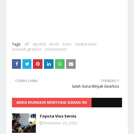
Tags:
atf
dipstick
keruh
kotor
lambat tukar
masalah gearbox
transmission
LEBIH LAMA
TERBARU
Salah Guna Minyak Gearbox
ANDA MUNGKIN MENYUKAI SIARAN INI
Toyota Vios Servis
November 23, 2020