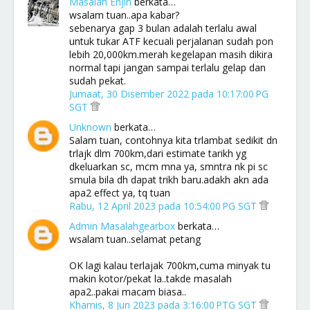
Masalah Enjin
berkata…
wsalam tuan..apa kabar?
sebenarya gap 3 bulan adalah terlalu awal
untuk tukar ATF kecuali perjalanan sudah pon
lebih 20,000km.merah kegelapan masih dikira
normal tapi jangan sampai terlalu gelap dan
sudah pekat.
Jumaat, 30 Disember 2022 pada 10:17:00 PG
SGT
Unknown
berkata…
Salam tuan, contohnya kita trlambat sedikit dn
trlajk dlm 700km,dari estimate tarikh yg
dkeluarkan sc, mcm mna ya, smntra nk pi sc
smula bila dh dapat trikh baru.adakh akn ada
apa2 effect ya, tq tuan
Rabu, 12 April 2023 pada 10:54:00 PG SGT
Admin Masalahgearbox
berkata…
wsalam tuan..selamat petang
OK lagi kalau terlajak 700km,cuma minyak tu
makin kotor/pekat la..takde masalah
apa2..pakai macam biasa..
Khamis, 8 Jun 2023 pada 3:16:00 PTG SGT