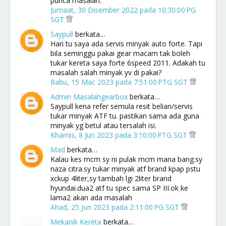
punca masalah.
Jumaat, 30 Disember 2022 pada 10:30:00 PG
SGT
Saypull
berkata…
Hari tu saya ada servis minyak auto forte. Tapi
bila seminggu pakai gear macam tak boleh
tukar kereta saya forte 6speed 2011. Adakah tu
masalah salah minyak yv di pakai?
Rabu, 15 Mac 2023 pada 7:51:00 PTG SGT
Admin Masalahgearbox
berkata…
Saypull kena refer semula resit belian/servis
tukar minyak ATF tu. pastikan sama ada guna
minyak yg betul atau tersalah isi.
Khamis, 8 Jun 2023 pada 3:10:00 PTG SGT
Mad
berkata…
Kalau kes mcm sy ni pulak mcm mana bang.sy
naza citra.sy tukar minyak atf brand kpap pstu
xckup 4liter,sy tambah lgi 2liter brand
hyundai.dua2 atf tu spec sama SP III.ok ke
lama2 akan ada masalah
Ahad, 25 Jun 2023 pada 2:11:00 PG SGT
Mekanik Kereta
berkata…