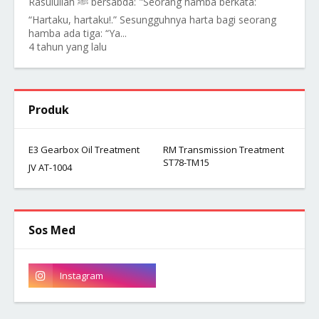
Rasulullah ﷺ bersabda: "Seorang hamba berkata:
“Hartaku, hartaku!.” Sesungguhnya harta bagi seorang
hamba ada tiga: “Ya...
4 tahun yang lalu
Produk
E3 Gearbox Oil Treatment
RM Transmission Treatment
ST78-TM15
JV AT-1004
Sos Med