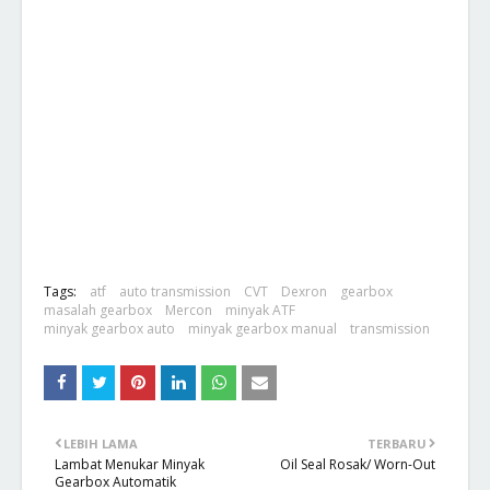
Tags:
atf
auto transmission
CVT
Dexron
gearbox
masalah gearbox
Mercon
minyak ATF
minyak gearbox auto
minyak gearbox manual
transmission
LEBIH LAMA
TERBARU
Lambat Menukar Minyak
Oil Seal Rosak/ Worn-Out
Gearbox Automatik