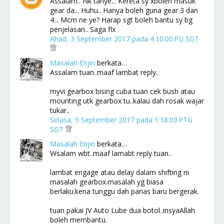
Assalam.. Nk tanye... Kereta sy xboleh masuk
gear da... Huhu.. Hanya boleh guna gear 3 dan
4... Mcm ne ye? Harap sgt boleh bantu sy bg
penjelasan.. Saga flx
Ahad, 3 September 2017 pada 4:10:00 PG SGT
Masalah Enjin
berkata…
Assalam tuan..maaf lambat reply..
myvi gearbox bising cuba tuan cek bush atau
mounting utk gearbox tu..kalau dah rosak wajar
tukar..
Selasa, 5 September 2017 pada 1:18:00 PTG
SGT
Masalah Enjin
berkata…
Wsalam wbt..maaf lamabt reply tuan..
lambat engage atau delay dalam shifting ni
masalah gearbox.masalah yg biasa
berlaku.kena tunggu dah panas baru bergerak.
tuan pakai JV Auto Lube dua botol..insyaAllah
boleh membantu.