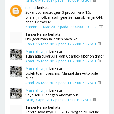
Isnin, 6 Mac 2017 pada 4:10:00 PTG SGT
rashidi
berkata…
Sukar utk masuk gear 3 proton wira 1.5.
Bila enjin off, masuk gear Semua ok...enjin ON,
gear 3 x masuk
Khamis, 9 Mac 2017 pada 10:34:00 PTG SGT
Tanpa Nama berkata…
Utk gear manual boleh pakai ke
Rabu, 15 Mac 2017 pada 12:22:00 PTG SGT
Masalah Enjin
berkata…
Tuan ada tukar ATF dan Gearbox filter on time?
Ahad, 26 Mac 2017 pada 11:25:00 PTG SGT
Masalah Enjin
berkata…
Boleh tuan, transmisi Manual dan Auto bole
guna.
Ahad, 26 Mac 2017 pada 11:26:00 PTG SGT
Masalah Enjin
berkata…
Saya setuju dengan Anonymous.
Isnin, 3 April 2017 pada 7:13:00 PTG SGT
Tanpa Nama berkata…
Kereta saya myvi 1.3i 2012..skrg selalu keluar