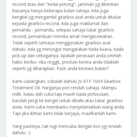
recond atau dari "kedai potong", jaminan yg diberikan
biasanya hanya beberapa bulan sahaja. Ada juga
bengkel yg mengambil gearbox asal anda untuk ditukar
kepada gearbox recond. Ada juga maklumat dari
pemandu - pemandu, selepas sahaja tukar gearbox
recond, pemanduan mereka amat mengecewakan.
Tidak seperti semasa menggunakan gearbox asal
dahulu. Ada yg merungut mengatakan tiada kuasa, tiada
pick-up dan sebagainya. Apakah perasaan anda,setelah
habis beribu- ribu ringgit, prestasi kereta anda tidaklah
seperti yg diharapkan. Pasti anda kecewa bukan?
Kami cadangkan, cubalah dahulu JV ATF-1004 Gearbox
Treatment Oil. Harganya pon rendah sahaja. Mampu
milik. Kalau dah cuba tapi masih tiada perbezaan,
barulah pergi ke bengel untuk dibaiki atau tukar gearbox
anda. Kami cuba membantu menyelamatkan wang anda.
Tapi jika ikhtiar kami tidak berjaya, maafkanlah kami.
Yang pastinya, tak rugi mencuba dengan kos yg rendah
dahulu :-)