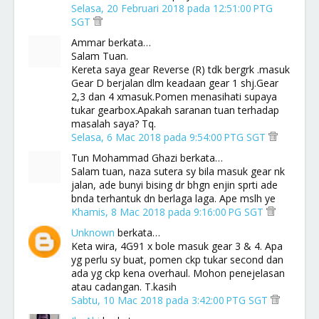
Selasa, 20 Februari 2018 pada 12:51:00 PTG
SGT
Ammar berkata…
Salam Tuan.
Kereta saya gear Reverse (R) tdk bergrk .masuk
Gear D berjalan dlm keadaan gear 1 shj.Gear
2,3 dan 4 xmasuk.Pomen menasihati supaya
tukar gearbox.Apakah saranan tuan terhadap
masalah saya? Tq.
Selasa, 6 Mac 2018 pada 9:54:00 PTG SGT
Tun Mohammad Ghazi berkata…
Salam tuan, naza sutera sy bila masuk gear nk
jalan, ade bunyi bising dr bhgn enjin sprti ade
bnda terhantuk dn berlaga laga. Ape mslh ye
Khamis, 8 Mac 2018 pada 9:16:00 PG SGT
Unknown
berkata…
Keta wira, 4G91 x bole masuk gear 3 & 4. Apa
yg perlu sy buat, pomen ckp tukar second dan
ada yg ckp kena overhaul. Mohon penejelasan
atau cadangan. T.kasih
Sabtu, 10 Mac 2018 pada 3:42:00 PTG SGT