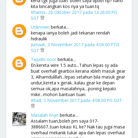
kena tgk juga tuan. boleh saya dptkn hp? nanti
kita bincangkan kos nya ya tuan.tq
Khamis, 26 Oktober 2017 pada 12:26:00 PG
SGT
Unknown
berkata…
kenapa ianya boleh jadi tekanan rendah
hidraulik
Jumaat, 3 November 2017 pada 4:06:00 PTG
SGT
Tajudin noor
berkata…
En.kereta wire 1.5 auto...Tahun lepas sy ada
buat overhall gearbox kerana xbleh masuk gear
3, Alhamdulillah...lepas setahun bila masuk gear
undur,kereta x gerak...kalau gear ke depan
semua ok,apa masalahnya....poning kepalo
mikir...mohon bantuan tuan.
Ahad, 5 November 2017 pada 4:08:00 PG SGT
Masalah Enjin
berkata…
Assalam tuan,boleh pm saya 017-
3886607..tuan lokasi KL ke? Nak tau juga masa
overhaul mekanik tukar apa dan lepas overhaul