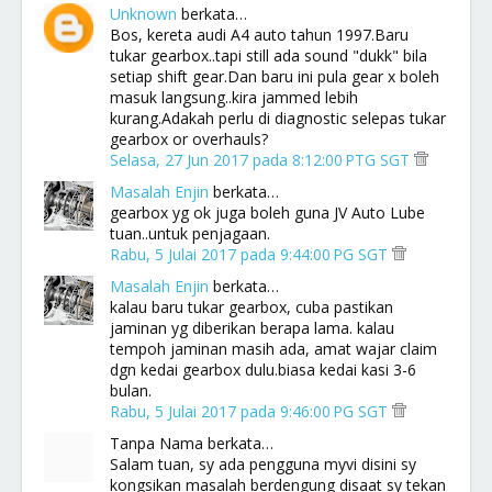
Unknown
berkata…
Bos, kereta audi A4 auto tahun 1997.Baru
tukar gearbox..tapi still ada sound "dukk" bila
setiap shift gear.Dan baru ini pula gear x boleh
masuk langsung..kira jammed lebih
kurang.Adakah perlu di diagnostic selepas tukar
gearbox or overhauls?
Selasa, 27 Jun 2017 pada 8:12:00 PTG SGT
Masalah Enjin
berkata…
gearbox yg ok juga boleh guna JV Auto Lube
tuan..untuk penjagaan.
Rabu, 5 Julai 2017 pada 9:44:00 PG SGT
Masalah Enjin
berkata…
kalau baru tukar gearbox, cuba pastikan
jaminan yg diberikan berapa lama. kalau
tempoh jaminan masih ada, amat wajar claim
dgn kedai gearbox dulu.biasa kedai kasi 3-6
bulan.
Rabu, 5 Julai 2017 pada 9:46:00 PG SGT
Tanpa Nama berkata…
Salam tuan, sy ada pengguna myvi disini sy
kongsikan masalah berdengung disaat sy tekan