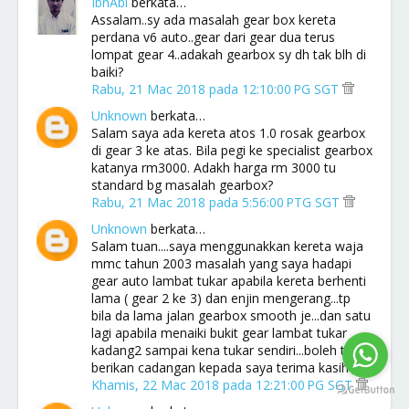
IbnAbi
berkata…
Assalam..sy ada masalah gear box kereta
perdana v6 auto..gear dari gear dua terus
lompat gear 4..adakah gearbox sy dh tak blh di
baiki?
Rabu, 21 Mac 2018 pada 12:10:00 PG SGT
Unknown
berkata…
Salam saya ada kereta atos 1.0 rosak gearbox
di gear 3 ke atas. Bila pegi ke specialist gearbox
katanya rm3000. Adakh harga rm 3000 tu
standard bg masalah gearbox?
Rabu, 21 Mac 2018 pada 5:56:00 PTG SGT
Unknown
berkata…
Salam tuan....saya menggunakkan kereta waja
mmc tahun 2003 masalah yang saya hadapi
gear auto lambat tukar apabila kereta berhenti
lama ( gear 2 ke 3) dan enjin mengerang...tp
bila da lama jalan gearbox smooth je...dan satu
lagi apabila menaiki bukit gear lambat tukar
kadang2 sampai kena tukar sendiri...boleh tuan
berikan cadangan kepada saya terima kasih
Khamis, 22 Mac 2018 pada 12:21:00 PG SGT