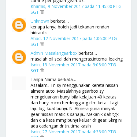
camne penjagaan gearbox..
Khamis, 9 November 2017 pada 11:45:00 PTG
SGT
Unknown
berkata…
kenapa ianya boleh jadi tekanan rendah
hidraulik
Ahad, 12 November 2017 pada 1:06:00 PTG
SGT
Admin Masalahgearbox
berkata…
masalah oil seal dah mengeras.internal leaking
Isnin, 13 November 2017 pada 3:05:00 PTG
SGT
Tanpa Nama berkata…
Assalam.. Tn sy menggunakan kereta nissan
almera auto. Masalahnya gearbox sy
mengeluarkan bunyi bila kelajuan 40 keatas
dan bunyi mcm berdenggung dlm keta.. Lagi
laju lagi kuat bunyi. N. Almera guna minyak
gear nissan matic s sahaja.. Mekanik dah tgk
dan dia kata mmg bunyi keluar dr gear. Skrg ni
ada cadangan dr tn..tima kasih
Isnin, 27 November 2017 pada 4:33:00 PTG