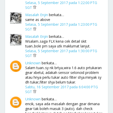
Selasa, 5 September 2017 pada 1:22:00 PTG
SGT
Masalah Enjin
berkata…
same as above
Selasa, 5 September 2017 pada 1:23:00 PTG
SGT
Masalah Enjin
berkata…
Wsalam..saga FLX kena cek detail skit
tuan..bole pm saya utk maklumat lanjut.
Selasa, 5 September 2017 pada 1:30:00 PTG
SGT
Unknown
berkata…
Salam tuan..sy nk brtya,wira 1.6 auto prtukaran
gear xbetul, adakah sensor selonoid problem
atau hnya perlu tukar auto filter shja.minyak sy
dh tukar,filter shja belum tukar.
Sabtu, 16 September 2017 pada 6:04:00 PTG
SGT
Unknown
berkata…
encik, saya ada masalah dengan gear dimana
gear tak boleh masuk 3 (auto). dah check