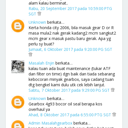
alam kalau berminat..
Rabu, 20 September 2017 pada 10:59:00 PTG
SGT
Unknown
berkata…
Kerta honda city 2006, bila masuk gear D or R
masa mula2 nak gerak kadang2 mcm sangkut2
mcm gear x masuk pastu baru gerak. Apa yg
perlu sy buat?
Jumaat, 6 Oktober 2017 pada 9:20:00 PG SGT
Masalah Enjin
berkata…
kalau tuan ada buat maintenance (tukar ATF
dan filter on time) dgn baik dan tiada sebarang
kebocoran minyak gearbox, saya cadang tuan
dtg bengkel kami dulu utk cek lebih lanjut.
Sabtu, 7 Oktober 2017 pada 9:29:00 PG SGT
Unknown
berkata…
Gearbox 4g93 bocor oil seal berapa kos
overhaul ya
Ahad, 8 Oktober 2017 pada 6:55:00 PTG SGT
Admin Masalahgearbox
berkata…