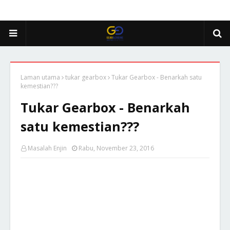
Laman utama
tukar gearbox
Tukar Gearbox - Benarkah satu
kemestian???
Tukar Gearbox - Benarkah
satu kemestian???
Masalah Enjin
Rabu, November 23, 2016