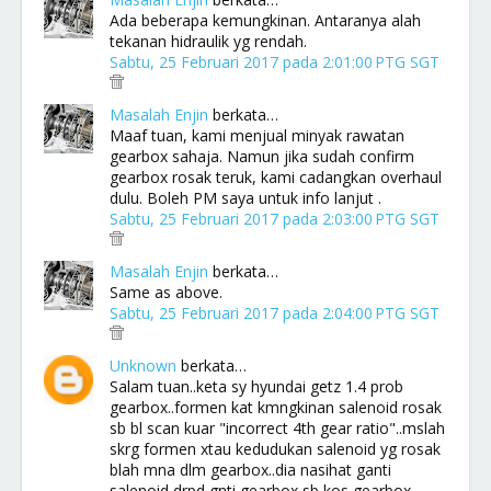
Ada beberapa kemungkinan. Antaranya alah
tekanan hidraulik yg rendah.
Sabtu, 25 Februari 2017 pada 2:01:00 PTG SGT
Masalah Enjin
berkata…
Maaf tuan, kami menjual minyak rawatan
gearbox sahaja. Namun jika sudah confirm
gearbox rosak teruk, kami cadangkan overhaul
dulu. Boleh PM saya untuk info lanjut .
Sabtu, 25 Februari 2017 pada 2:03:00 PTG SGT
Masalah Enjin
berkata…
Same as above.
Sabtu, 25 Februari 2017 pada 2:04:00 PTG SGT
Unknown
berkata…
Salam tuan..keta sy hyundai getz 1.4 prob
gearbox..formen kat kmngkinan salenoid rosak
sb bl scan kuar "incorrect 4th gear ratio"..mslah
skrg formen xtau kedudukan salenoid yg rosak
blah mna dlm gearbox..dia nasihat ganti
salenoid drpd gnti gearbox sb kos gearbox