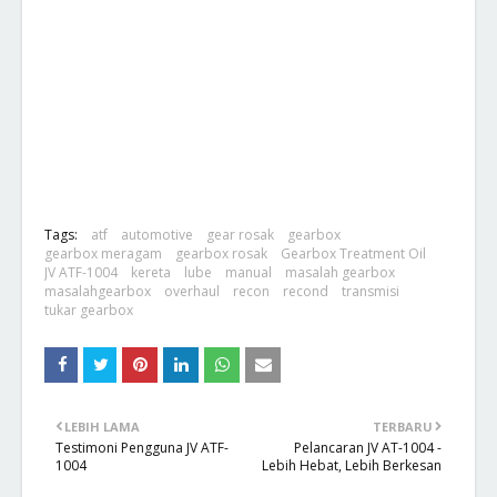
Tags:
atf
automotive
gear rosak
gearbox
gearbox meragam
gearbox rosak
Gearbox Treatment Oil
JV ATF-1004
kereta
lube
manual
masalah gearbox
masalahgearbox
overhaul
recon
recond
transmisi
tukar gearbox
LEBIH LAMA
TERBARU
Testimoni Pengguna JV ATF-
Pelancaran JV AT-1004 -
1004
Lebih Hebat, Lebih Berkesan