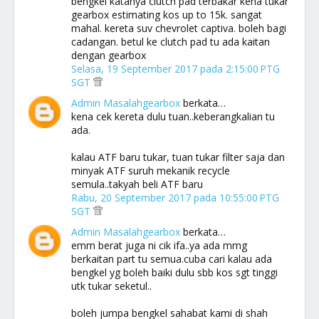
bengkel katanya clutch pad terbakar kena tukar
gearbox estimating kos up to 15k. sangat
mahal. kereta suv chevrolet captiva. boleh bagi
cadangan. betul ke clutch pad tu ada kaitan
dengan gearbox
Selasa, 19 September 2017 pada 2:15:00 PTG
SGT
Admin Masalahgearbox
berkata…
kena cek kereta dulu tuan..keberangkalian tu
ada.
kalau ATF baru tukar, tuan tukar filter saja dan
minyak ATF suruh mekanik recycle
semula..takyah beli ATF baru
Rabu, 20 September 2017 pada 10:55:00 PTG
SGT
Admin Masalahgearbox
berkata…
emm berat juga ni cik ifa..ya ada mmg
berkaitan part tu semua.cuba cari kalau ada
bengkel yg boleh baiki dulu sbb kos sgt tinggi
utk tukar seketul..
boleh jumpa bengkel sahabat kami di shah