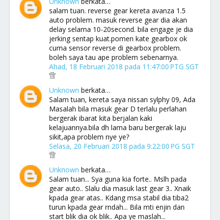
Unknown
berkata…
salam tuan. reverse gear kereta avanza 1.5
auto problem. masuk reverse gear dia akan
delay selama 10-20second. bila engage je dia
jerking sentap kuat.pomen kate gearbox ok
cuma sensor reverse di gearbox problem.
boleh saya tau ape problem sebenarnya.
Ahad, 18 Februari 2018 pada 11:47:00 PTG SGT
Unknown
berkata…
Salam tuan, kereta saya nissan sylphy 09, Ada
Masalah bila masuk gear D terlalu perlahan
bergerak ibarat kita berjalan kaki
kelajuannya.bila dh lama baru bergerak laju
sikit,apa problem nye ye?
Selasa, 20 Februari 2018 pada 9:22:00 PG SGT
Unknown
berkata…
Salam tuan... Sya guna kia forte.. Mslh pada
gear auto.. Slalu dia masuk last gear 3.. Xnaik
kpada gear atas.. Kdang msa stabil dia tiba2
turun kpada gear rndah... Bila mti enjin dan
start blik dia ok blik.. Apa ye maslah...