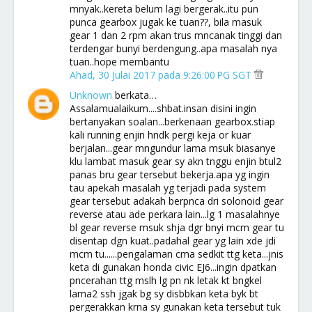
mnyak..kereta belum lagi bergerak..itu pun
punca gearbox jugak ke tuan??, bila masuk
gear 1 dan 2 rpm akan trus mncanak tinggi dan
terdengar bunyi berdengung..apa masalah nya
tuan..hope membantu
Ahad, 30 Julai 2017 pada 9:26:00 PG SGT
Unknown
berkata…
Assalamualaikum....shbat.insan disini ingin
bertanyakan soalan...berkenaan gearbox.stiap
kali running enjin hndk pergi keja or kuar
berjalan...gear mngundur lama msuk biasanye
klu lambat masuk gear sy akn tnggu enjin btul2
panas bru gear tersebut bekerja.apa yg ingin
tau apekah masalah yg terjadi pada system
gear tersebut adakah berpnca dri solonoid gear
reverse atau ade perkara lain...lg 1 masalahnye
bl gear reverse msuk shja dgr bnyi mcm gear tu
disentap dgn kuat..padahal gear yg lain xde jdi
mcm tu......pengalaman cma sedkit ttg keta...jnis
keta di gunakan honda civic EJ6...ingin dpatkan
pncerahan ttg mslh lg pn nk letak kt bngkel
lama2 ssh jgak bg sy disbbkan keta byk bt
pergerakkan krna sy gunakan keta tersebut tuk