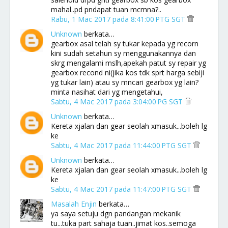
mahal..pd pndapat tuan mcmna?..
Rabu, 1 Mac 2017 pada 8:41:00 PTG SGT
Unknown
berkata…
gearbox asal telah sy tukar kepada yg recorn
kini sudah setahun sy menggunakannya dan
skrg mengalami mslh,apekah patut sy repair yg
gearbox recond ni(jika kos tdk sprt harga sebiji
yg tukar lain) atau sy mncari gearbox yg lain?
minta nasihat dari yg mengetahui,
Sabtu, 4 Mac 2017 pada 3:04:00 PG SGT
Unknown
berkata…
Kereta xjalan dan gear seolah xmasuk...boleh lg
ke
Sabtu, 4 Mac 2017 pada 11:44:00 PTG SGT
Unknown
berkata…
Kereta xjalan dan gear seolah xmasuk...boleh lg
ke
Sabtu, 4 Mac 2017 pada 11:47:00 PTG SGT
Masalah Enjin
berkata…
ya saya setuju dgn pandangan mekanik
tu...tuka part sahaja tuan..jimat kos..semoga