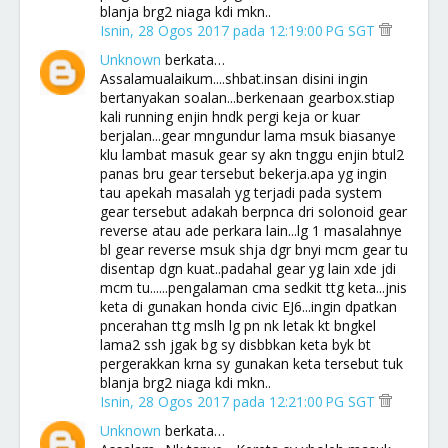
blanja brg2 niaga kdi mkn..
Isnin, 28 Ogos 2017 pada 12:19:00 PG SGT
Unknown
berkata…
Assalamualaikum....shbat.insan disini ingin
bertanyakan soalan...berkenaan gearbox.stiap
kali running enjin hndk pergi keja or kuar
berjalan...gear mngundur lama msuk biasanye
klu lambat masuk gear sy akn tnggu enjin btul2
panas bru gear tersebut bekerja.apa yg ingin
tau apekah masalah yg terjadi pada system
gear tersebut adakah berpnca dri solonoid gear
reverse atau ade perkara lain...lg 1 masalahnye
bl gear reverse msuk shja dgr bnyi mcm gear tu
disentap dgn kuat..padahal gear yg lain xde jdi
mcm tu......pengalaman cma sedkit ttg keta...jnis
keta di gunakan honda civic EJ6...ingin dpatkan
pncerahan ttg mslh lg pn nk letak kt bngkel
lama2 ssh jgak bg sy disbbkan keta byk bt
pergerakkan krna sy gunakan keta tersebut tuk
blanja brg2 niaga kdi mkn..
Isnin, 28 Ogos 2017 pada 12:21:00 PG SGT
Unknown
berkata…