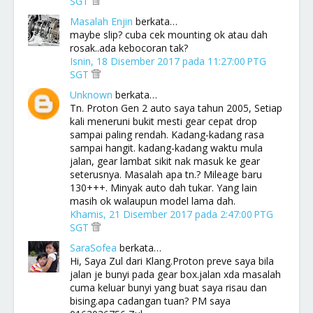
SGT
Masalah Enjin
berkata…
maybe slip? cuba cek mounting ok atau dah
rosak..ada kebocoran tak?
Isnin, 18 Disember 2017 pada 11:27:00 PTG
SGT
Unknown
berkata…
Tn. Proton Gen 2 auto saya tahun 2005, Setiap
kali meneruni bukit mesti gear cepat drop
sampai paling rendah. Kadang-kadang rasa
sampai hangit. kadang-kadang waktu mula
jalan, gear lambat sikit nak masuk ke gear
seterusnya. Masalah apa tn.? Mileage baru
130+++. Minyak auto dah tukar. Yang lain
masih ok walaupun model lama dah.
Khamis, 21 Disember 2017 pada 2:47:00 PTG
SGT
SaraSofea
berkata…
Hi, Saya Zul dari Klang.Proton preve saya bila
jalan je bunyi pada gear box.jalan xda masalah
cuma keluar bunyi yang buat saya risau dan
bising.apa cadangan tuan? PM saya