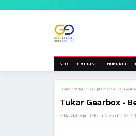
INFO
PRODUK
HUBUNGI
Laman utama
tukar gearbox
Tukar Gearbo
Tukar Gearbox - B
Masalah Enjin
Rabu, November 23, 20