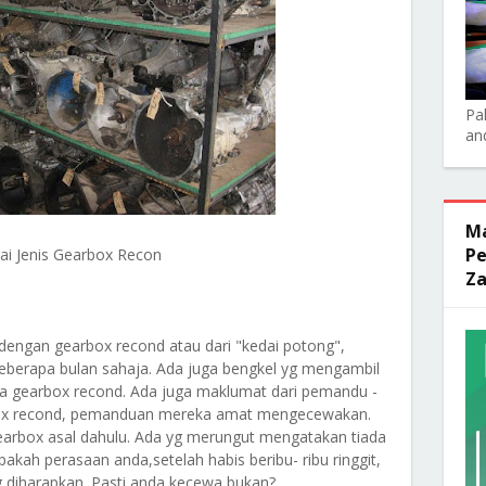
Pa
an
Ma
Pe
ai Jenis Gearbox Recon
Za
engan gearbox recond atau dari "kedai potong",
beberapa bulan sahaja. Ada juga bengkel yg mengambil
da gearbox recond. Ada juga maklumat dari pemandu -
box recond, pemanduan mereka amat mengecewakan.
arbox asal dahulu. Ada yg merungut mengatakan tiada
pakah perasaan anda,setelah habis beribu- ribu ringgit,
yg diharapkan. Pasti anda kecewa bukan?