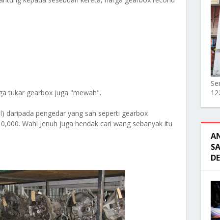
Ser
ga tukar gearbox juga "mewah".
12
al) daripada pengedar yang sah seperti gearbox
0,000. Wah! Jenuh juga hendak cari wang sebanyak itu
A
SA
D