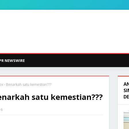
PR NEWSWIRE
A
x - Benarkah satu kemestian???
SI
enarkah satu kemestian???
D
16