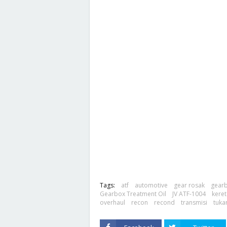
Tags:
atf
automotive
gear rosak
gear
Gearbox Treatment Oil
JV ATF-1004
keret
overhaul
recon
recond
transmisi
tuka