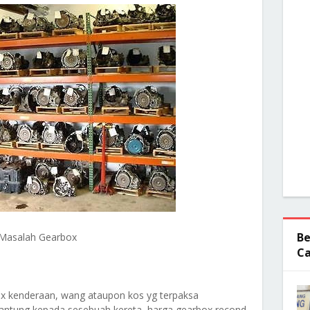
Be
Masalah Gearbox
Ca
x kenderaan, wang ataupon kos yg terpaksa
ergantung kepada sesebuah kereta, harga gearbox recond