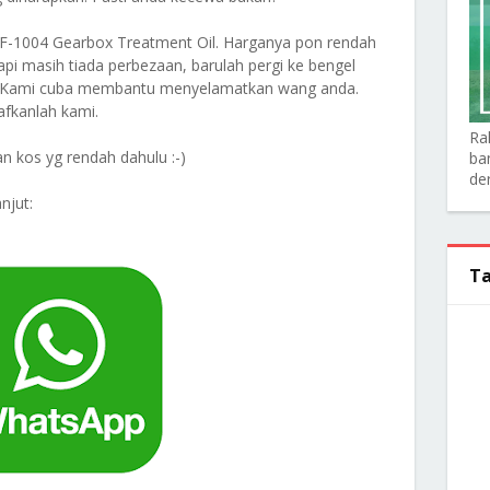
TF-1004 Gearbox Treatment Oil. Harganya pon rendah
api masih tiada perbezaan, barulah pergi ke bengel
da. Kami cuba membantu menyelamatkan wang anda.
aafkanlah kami.
Ra
n kos yg rendah dahulu :-)
ba
de
njut:
Ta