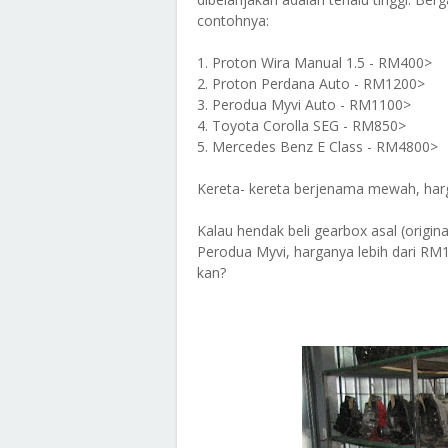
contohnya:
1. Proton Wira Manual 1.5 - RM400>
2. Proton Perdana Auto - RM1200>
3. Perodua Myvi Auto - RM1100>
4. Toyota Corolla SEG - RM850>
5. Mercedes Benz E Class - RM4800>
Kereta- kereta berjenama mewah, har
Kalau hendak beli gearbox asal (origin
Perodua Myvi, harganya lebih dari RM1
kan?