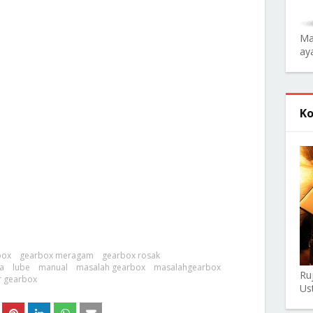
Ma
aya
Ko
box
gearbox meragam
gearbox rosak
a
lube
manual
masalah gearbox
masalahgearbox
Ru
r gearbox
Us