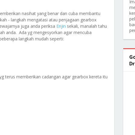
Im
me
ker
memberikan nasihat yang benar dan cuba membantu
pe
ah - langkah mengatasi atau penjagaan gearbox
ba
Sewajarnya juga anda periksa
Enjin
sekali, manalah tahu
pe
alah anda. Ada yg mengesyorkan agar mencuba
beberapa langkah mudah seperti:
Go
Dr
g terus memberikan cadangan agar gearbox kereta itu