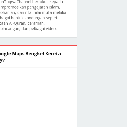
anTaqwaChannel berfokus kepada
mpromosikan pengajaran Islam,
ohanian, dan nilai-nilai mulia melalui
lbagai bentuk kandungan seperti
caan Al-Quran, ceramah,
rbincangan, dan pelbagai video.
ogle Maps Bengkel Kereta
yv