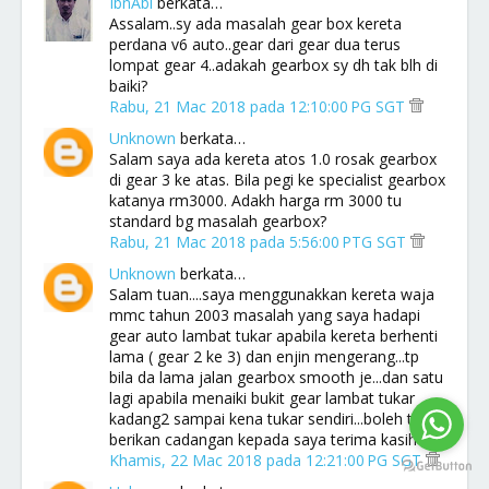
IbnAbi
berkata…
Assalam..sy ada masalah gear box kereta
perdana v6 auto..gear dari gear dua terus
lompat gear 4..adakah gearbox sy dh tak blh di
baiki?
Rabu, 21 Mac 2018 pada 12:10:00 PG SGT
Unknown
berkata…
Salam saya ada kereta atos 1.0 rosak gearbox
di gear 3 ke atas. Bila pegi ke specialist gearbox
katanya rm3000. Adakh harga rm 3000 tu
standard bg masalah gearbox?
Rabu, 21 Mac 2018 pada 5:56:00 PTG SGT
Unknown
berkata…
Salam tuan....saya menggunakkan kereta waja
mmc tahun 2003 masalah yang saya hadapi
gear auto lambat tukar apabila kereta berhenti
lama ( gear 2 ke 3) dan enjin mengerang...tp
bila da lama jalan gearbox smooth je...dan satu
lagi apabila menaiki bukit gear lambat tukar
kadang2 sampai kena tukar sendiri...boleh tuan
berikan cadangan kepada saya terima kasih
Khamis, 22 Mac 2018 pada 12:21:00 PG SGT