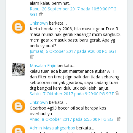
alam kalau berminat..
Rabu, 20 September 2017 pada 10:59:00 PTG
SGT
Unknown
berkata…
Kerta honda city 2006, bila masuk gear D or R
masa mula2 nak gerak kadang2 mcm sangkut2
mcm gear x masuk pastu baru gerak. Apa yg
perlu sy buat?
Jumaat, 6 Oktober 2017 pada 9:20:00 PG SGT
Masalah Enjin
berkata…
kalau tuan ada buat maintenance (tukar ATF
dan filter on time) dgn baik dan tiada sebarang
kebocoran minyak gearbox, saya cadang tuan
dtg bengkel kami dulu utk cek lebih lanjut.
Sabtu, 7 Oktober 2017 pada 9:29:00 PG SGT
Unknown
berkata…
Gearbox 4g93 bocor oil seal berapa kos
overhaul ya
Ahad, 8 Oktober 2017 pada 6:55:00 PTG SGT
Admin Masalahgearbox
berkata…