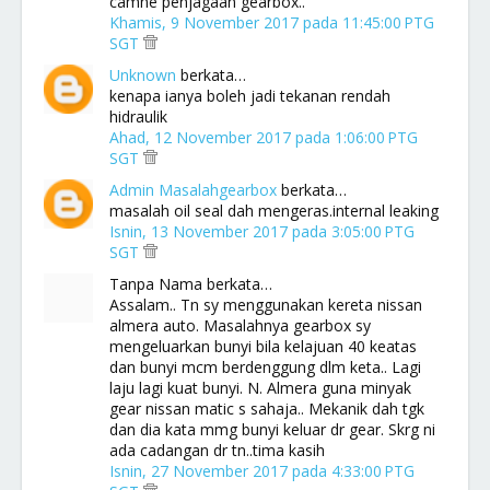
camne penjagaan gearbox..
Khamis, 9 November 2017 pada 11:45:00 PTG
SGT
Unknown
berkata…
kenapa ianya boleh jadi tekanan rendah
hidraulik
Ahad, 12 November 2017 pada 1:06:00 PTG
SGT
Admin Masalahgearbox
berkata…
masalah oil seal dah mengeras.internal leaking
Isnin, 13 November 2017 pada 3:05:00 PTG
SGT
Tanpa Nama berkata…
Assalam.. Tn sy menggunakan kereta nissan
almera auto. Masalahnya gearbox sy
mengeluarkan bunyi bila kelajuan 40 keatas
dan bunyi mcm berdenggung dlm keta.. Lagi
laju lagi kuat bunyi. N. Almera guna minyak
gear nissan matic s sahaja.. Mekanik dah tgk
dan dia kata mmg bunyi keluar dr gear. Skrg ni
ada cadangan dr tn..tima kasih
Isnin, 27 November 2017 pada 4:33:00 PTG