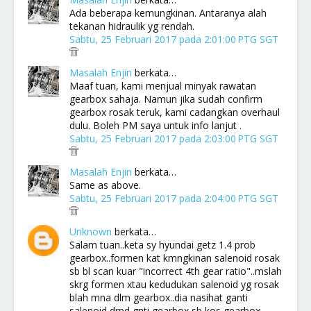
Ada beberapa kemungkinan. Antaranya alah
tekanan hidraulik yg rendah.
Sabtu, 25 Februari 2017 pada 2:01:00 PTG SGT
Masalah Enjin
berkata…
Maaf tuan, kami menjual minyak rawatan
gearbox sahaja. Namun jika sudah confirm
gearbox rosak teruk, kami cadangkan overhaul
dulu. Boleh PM saya untuk info lanjut .
Sabtu, 25 Februari 2017 pada 2:03:00 PTG SGT
Masalah Enjin
berkata…
Same as above.
Sabtu, 25 Februari 2017 pada 2:04:00 PTG SGT
Unknown
berkata…
Salam tuan..keta sy hyundai getz 1.4 prob
gearbox..formen kat kmngkinan salenoid rosak
sb bl scan kuar "incorrect 4th gear ratio"..mslah
skrg formen xtau kedudukan salenoid yg rosak
blah mna dlm gearbox..dia nasihat ganti
salenoid drpd gnti gearbox sb kos gearbox