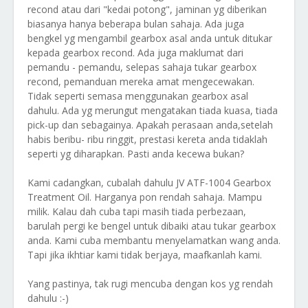
recond atau dari "kedai potong", jaminan yg diberikan
biasanya hanya beberapa bulan sahaja. Ada juga
bengkel yg mengambil gearbox asal anda untuk ditukar
kepada gearbox recond. Ada juga maklumat dari
pemandu - pemandu, selepas sahaja tukar gearbox
recond, pemanduan mereka amat mengecewakan.
Tidak seperti semasa menggunakan gearbox asal
dahulu. Ada yg merungut mengatakan tiada kuasa, tiada
pick-up dan sebagainya. Apakah perasaan anda,setelah
habis beribu- ribu ringgit, prestasi kereta anda tidaklah
seperti yg diharapkan. Pasti anda kecewa bukan?
Kami cadangkan, cubalah dahulu JV ATF-1004 Gearbox
Treatment Oil. Harganya pon rendah sahaja. Mampu
milik. Kalau dah cuba tapi masih tiada perbezaan,
barulah pergi ke bengel untuk dibaiki atau tukar gearbox
anda. Kami cuba membantu menyelamatkan wang anda.
Tapi jika ikhtiar kami tidak berjaya, maafkanlah kami.
Yang pastinya, tak rugi mencuba dengan kos yg rendah
dahulu :-)