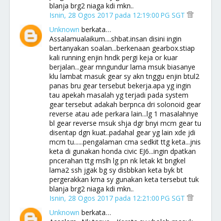
blanja brg2 niaga kdi mkn..
Isnin, 28 Ogos 2017 pada 12:19:00 PG SGT
Unknown
berkata…
Assalamualaikum....shbat.insan disini ingin
bertanyakan soalan...berkenaan gearbox.stiap
kali running enjin hndk pergi keja or kuar
berjalan...gear mngundur lama msuk biasanye
klu lambat masuk gear sy akn tnggu enjin btul2
panas bru gear tersebut bekerja.apa yg ingin
tau apekah masalah yg terjadi pada system
gear tersebut adakah berpnca dri solonoid gear
reverse atau ade perkara lain...lg 1 masalahnye
bl gear reverse msuk shja dgr bnyi mcm gear tu
disentap dgn kuat..padahal gear yg lain xde jdi
mcm tu......pengalaman cma sedkit ttg keta...jnis
keta di gunakan honda civic EJ6...ingin dpatkan
pncerahan ttg mslh lg pn nk letak kt bngkel
lama2 ssh jgak bg sy disbbkan keta byk bt
pergerakkan krna sy gunakan keta tersebut tuk
blanja brg2 niaga kdi mkn..
Isnin, 28 Ogos 2017 pada 12:21:00 PG SGT
Unknown
berkata…