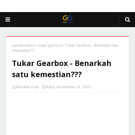
Laman utama
tukar gearbox
Tukar Gearbox - Benarkah satu
kemestian???
Tukar Gearbox - Benarkah
satu kemestian???
Masalah Enjin
Rabu, November 23, 2016