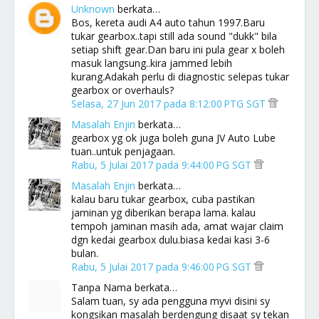
Unknown
berkata…
Bos, kereta audi A4 auto tahun 1997.Baru
tukar gearbox..tapi still ada sound "dukk" bila
setiap shift gear.Dan baru ini pula gear x boleh
masuk langsung..kira jammed lebih
kurang.Adakah perlu di diagnostic selepas tukar
gearbox or overhauls?
Selasa, 27 Jun 2017 pada 8:12:00 PTG SGT
Masalah Enjin
berkata…
gearbox yg ok juga boleh guna JV Auto Lube
tuan..untuk penjagaan.
Rabu, 5 Julai 2017 pada 9:44:00 PG SGT
Masalah Enjin
berkata…
kalau baru tukar gearbox, cuba pastikan
jaminan yg diberikan berapa lama. kalau
tempoh jaminan masih ada, amat wajar claim
dgn kedai gearbox dulu.biasa kedai kasi 3-6
bulan.
Rabu, 5 Julai 2017 pada 9:46:00 PG SGT
Tanpa Nama berkata…
Salam tuan, sy ada pengguna myvi disini sy
kongsikan masalah berdengung disaat sy tekan