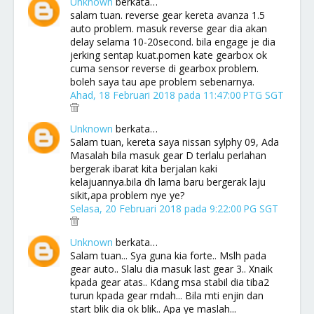
Unknown
berkata…
salam tuan. reverse gear kereta avanza 1.5
auto problem. masuk reverse gear dia akan
delay selama 10-20second. bila engage je dia
jerking sentap kuat.pomen kate gearbox ok
cuma sensor reverse di gearbox problem.
boleh saya tau ape problem sebenarnya.
Ahad, 18 Februari 2018 pada 11:47:00 PTG SGT
Unknown
berkata…
Salam tuan, kereta saya nissan sylphy 09, Ada
Masalah bila masuk gear D terlalu perlahan
bergerak ibarat kita berjalan kaki
kelajuannya.bila dh lama baru bergerak laju
sikit,apa problem nye ye?
Selasa, 20 Februari 2018 pada 9:22:00 PG SGT
Unknown
berkata…
Salam tuan... Sya guna kia forte.. Mslh pada
gear auto.. Slalu dia masuk last gear 3.. Xnaik
kpada gear atas.. Kdang msa stabil dia tiba2
turun kpada gear rndah... Bila mti enjin dan
start blik dia ok blik.. Apa ye maslah...