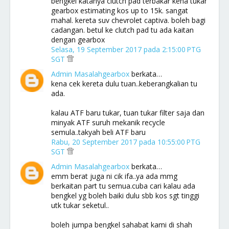
bengkel katanya clutch pad terbakar kena tukar
gearbox estimating kos up to 15k. sangat
mahal. kereta suv chevrolet captiva. boleh bagi
cadangan. betul ke clutch pad tu ada kaitan
dengan gearbox
Selasa, 19 September 2017 pada 2:15:00 PTG
SGT
Admin Masalahgearbox
berkata…
kena cek kereta dulu tuan..keberangkalian tu
ada.
kalau ATF baru tukar, tuan tukar filter saja dan
minyak ATF suruh mekanik recycle
semula..takyah beli ATF baru
Rabu, 20 September 2017 pada 10:55:00 PTG
SGT
Admin Masalahgearbox
berkata…
emm berat juga ni cik ifa..ya ada mmg
berkaitan part tu semua.cuba cari kalau ada
bengkel yg boleh baiki dulu sbb kos sgt tinggi
utk tukar seketul..
boleh jumpa bengkel sahabat kami di shah