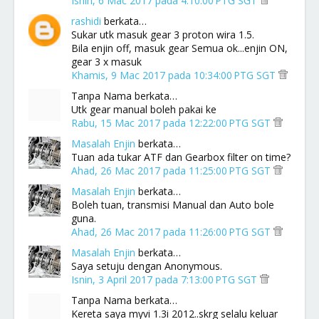
Isnin, 6 Mac 2017 pada 4:10:00 PTG SGT
rashidi
berkata…
Sukar utk masuk gear 3 proton wira 1.5.
Bila enjin off, masuk gear Semua ok...enjin ON,
gear 3 x masuk
Khamis, 9 Mac 2017 pada 10:34:00 PTG SGT
Tanpa Nama berkata…
Utk gear manual boleh pakai ke
Rabu, 15 Mac 2017 pada 12:22:00 PTG SGT
Masalah Enjin
berkata…
Tuan ada tukar ATF dan Gearbox filter on time?
Ahad, 26 Mac 2017 pada 11:25:00 PTG SGT
Masalah Enjin
berkata…
Boleh tuan, transmisi Manual dan Auto bole
guna.
Ahad, 26 Mac 2017 pada 11:26:00 PTG SGT
Masalah Enjin
berkata…
Saya setuju dengan Anonymous.
Isnin, 3 April 2017 pada 7:13:00 PTG SGT
Tanpa Nama berkata…
Kereta saya myvi 1.3i 2012..skrg selalu keluar