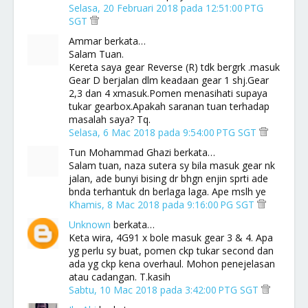
Selasa, 20 Februari 2018 pada 12:51:00 PTG
SGT
Ammar berkata…
Salam Tuan.
Kereta saya gear Reverse (R) tdk bergrk .masuk
Gear D berjalan dlm keadaan gear 1 shj.Gear
2,3 dan 4 xmasuk.Pomen menasihati supaya
tukar gearbox.Apakah saranan tuan terhadap
masalah saya? Tq.
Selasa, 6 Mac 2018 pada 9:54:00 PTG SGT
Tun Mohammad Ghazi berkata…
Salam tuan, naza sutera sy bila masuk gear nk
jalan, ade bunyi bising dr bhgn enjin sprti ade
bnda terhantuk dn berlaga laga. Ape mslh ye
Khamis, 8 Mac 2018 pada 9:16:00 PG SGT
Unknown
berkata…
Keta wira, 4G91 x bole masuk gear 3 & 4. Apa
yg perlu sy buat, pomen ckp tukar second dan
ada yg ckp kena overhaul. Mohon penejelasan
atau cadangan. T.kasih
Sabtu, 10 Mac 2018 pada 3:42:00 PTG SGT