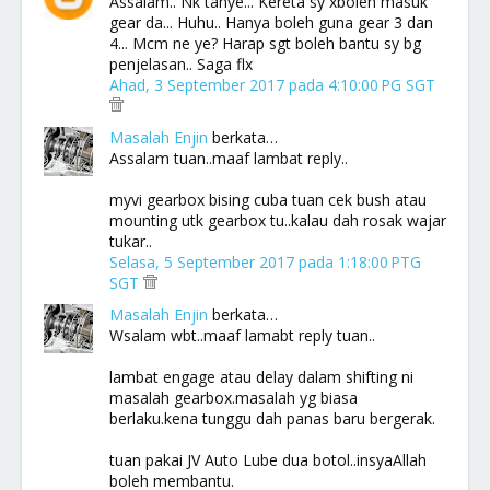
Assalam.. Nk tanye... Kereta sy xboleh masuk
gear da... Huhu.. Hanya boleh guna gear 3 dan
4... Mcm ne ye? Harap sgt boleh bantu sy bg
penjelasan.. Saga flx
Ahad, 3 September 2017 pada 4:10:00 PG SGT
Masalah Enjin
berkata…
Assalam tuan..maaf lambat reply..
myvi gearbox bising cuba tuan cek bush atau
mounting utk gearbox tu..kalau dah rosak wajar
tukar..
Selasa, 5 September 2017 pada 1:18:00 PTG
SGT
Masalah Enjin
berkata…
Wsalam wbt..maaf lamabt reply tuan..
lambat engage atau delay dalam shifting ni
masalah gearbox.masalah yg biasa
berlaku.kena tunggu dah panas baru bergerak.
tuan pakai JV Auto Lube dua botol..insyaAllah
boleh membantu.