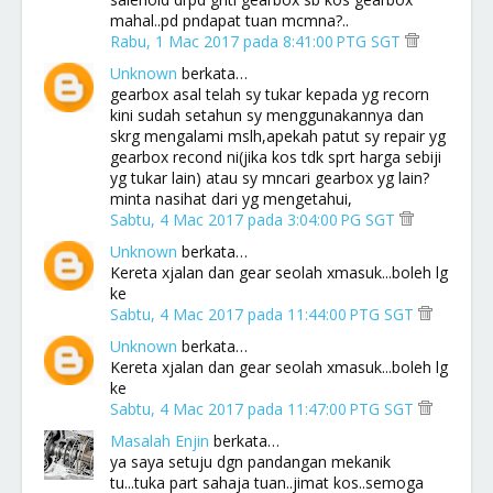
mahal..pd pndapat tuan mcmna?..
Rabu, 1 Mac 2017 pada 8:41:00 PTG SGT
Unknown
berkata…
gearbox asal telah sy tukar kepada yg recorn
kini sudah setahun sy menggunakannya dan
skrg mengalami mslh,apekah patut sy repair yg
gearbox recond ni(jika kos tdk sprt harga sebiji
yg tukar lain) atau sy mncari gearbox yg lain?
minta nasihat dari yg mengetahui,
Sabtu, 4 Mac 2017 pada 3:04:00 PG SGT
Unknown
berkata…
Kereta xjalan dan gear seolah xmasuk...boleh lg
ke
Sabtu, 4 Mac 2017 pada 11:44:00 PTG SGT
Unknown
berkata…
Kereta xjalan dan gear seolah xmasuk...boleh lg
ke
Sabtu, 4 Mac 2017 pada 11:47:00 PTG SGT
Masalah Enjin
berkata…
ya saya setuju dgn pandangan mekanik
tu...tuka part sahaja tuan..jimat kos..semoga