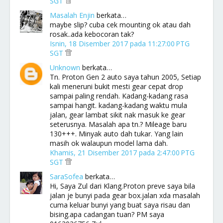
SGT
Masalah Enjin
berkata…
maybe slip? cuba cek mounting ok atau dah
rosak..ada kebocoran tak?
Isnin, 18 Disember 2017 pada 11:27:00 PTG
SGT
Unknown
berkata…
Tn. Proton Gen 2 auto saya tahun 2005, Setiap
kali meneruni bukit mesti gear cepat drop
sampai paling rendah. Kadang-kadang rasa
sampai hangit. kadang-kadang waktu mula
jalan, gear lambat sikit nak masuk ke gear
seterusnya. Masalah apa tn.? Mileage baru
130+++. Minyak auto dah tukar. Yang lain
masih ok walaupun model lama dah.
Khamis, 21 Disember 2017 pada 2:47:00 PTG
SGT
SaraSofea
berkata…
Hi, Saya Zul dari Klang.Proton preve saya bila
jalan je bunyi pada gear box.jalan xda masalah
cuma keluar bunyi yang buat saya risau dan
bising.apa cadangan tuan? PM saya