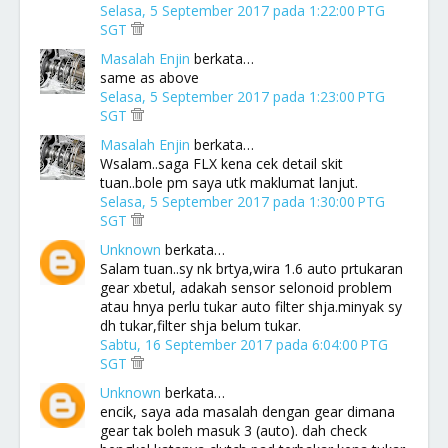
Selasa, 5 September 2017 pada 1:22:00 PTG
SGT
Masalah Enjin
berkata…
same as above
Selasa, 5 September 2017 pada 1:23:00 PTG
SGT
Masalah Enjin
berkata…
Wsalam..saga FLX kena cek detail skit
tuan..bole pm saya utk maklumat lanjut.
Selasa, 5 September 2017 pada 1:30:00 PTG
SGT
Unknown
berkata…
Salam tuan..sy nk brtya,wira 1.6 auto prtukaran
gear xbetul, adakah sensor selonoid problem
atau hnya perlu tukar auto filter shja.minyak sy
dh tukar,filter shja belum tukar.
Sabtu, 16 September 2017 pada 6:04:00 PTG
SGT
Unknown
berkata…
encik, saya ada masalah dengan gear dimana
gear tak boleh masuk 3 (auto). dah check