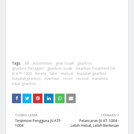
Tags:
atf
automotive
gear rosak
gearbox
gearbox meragam
gearbox rosak
Gearbox Treatment Oil
JV ATF-1004
kereta
lube
manual
masalah gearbox
masalahgearbox
overhaul
recon
recond
transmisi
tukar gearbox
LEBIH LAMA
TERBARU
Testimoni Pengguna JV ATF-
Pelancaran JV AT-1004 -
1004
Lebih Hebat, Lebih Berkesan