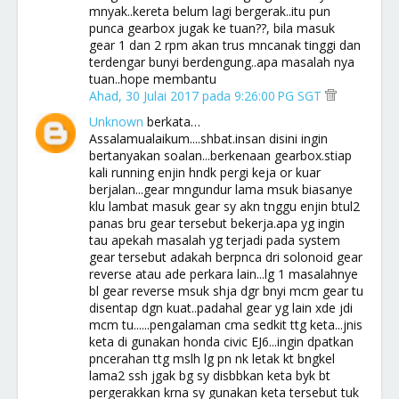
mnyak..kereta belum lagi bergerak..itu pun
punca gearbox jugak ke tuan??, bila masuk
gear 1 dan 2 rpm akan trus mncanak tinggi dan
terdengar bunyi berdengung..apa masalah nya
tuan..hope membantu
Ahad, 30 Julai 2017 pada 9:26:00 PG SGT
Unknown
berkata…
Assalamualaikum....shbat.insan disini ingin
bertanyakan soalan...berkenaan gearbox.stiap
kali running enjin hndk pergi keja or kuar
berjalan...gear mngundur lama msuk biasanye
klu lambat masuk gear sy akn tnggu enjin btul2
panas bru gear tersebut bekerja.apa yg ingin
tau apekah masalah yg terjadi pada system
gear tersebut adakah berpnca dri solonoid gear
reverse atau ade perkara lain...lg 1 masalahnye
bl gear reverse msuk shja dgr bnyi mcm gear tu
disentap dgn kuat..padahal gear yg lain xde jdi
mcm tu......pengalaman cma sedkit ttg keta...jnis
keta di gunakan honda civic EJ6...ingin dpatkan
pncerahan ttg mslh lg pn nk letak kt bngkel
lama2 ssh jgak bg sy disbbkan keta byk bt
pergerakkan krna sy gunakan keta tersebut tuk