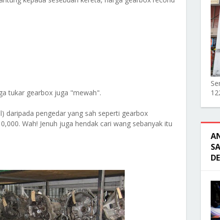
Ser
ga tukar gearbox juga "mewah".
12
al) daripada pengedar yang sah seperti gearbox
0,000. Wah! Jenuh juga hendak cari wang sebanyak itu
A
SA
D