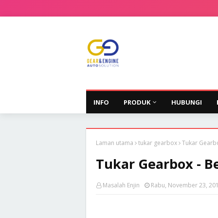
INFO
PRODUK
HUBUNGI
Laman utama
tukar gearbox
Tukar Gearbo
Tukar Gearbox - B
Masalah Enjin
Rabu, November 23, 20