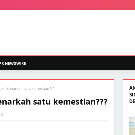
PR NEWSWIRE
A
x - Benarkah satu kemestian???
SI
enarkah satu kemestian???
D
16