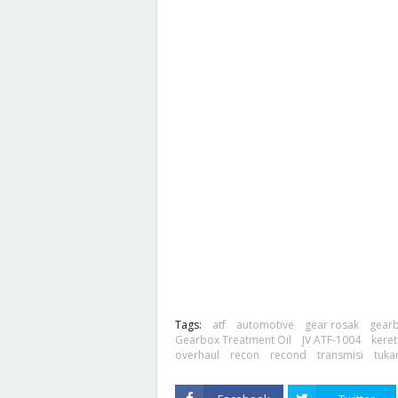
Tags:
atf
automotive
gear rosak
gear
Gearbox Treatment Oil
JV ATF-1004
keret
overhaul
recon
recond
transmisi
tuka