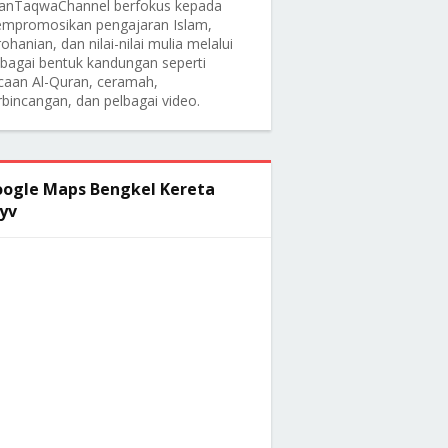
anTaqwaChannel berfokus kepada
mpromosikan pengajaran Islam,
ohanian, dan nilai-nilai mulia melalui
lbagai bentuk kandungan seperti
caan Al-Quran, ceramah,
rbincangan, dan pelbagai video.
ogle Maps Bengkel Kereta
yv