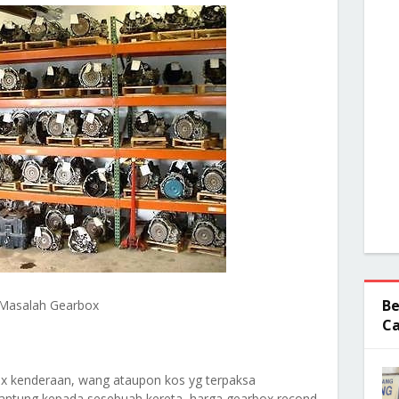
Be
Masalah Gearbox
Ca
x kenderaan, wang ataupon kos yg terpaksa
ergantung kepada sesebuah kereta, harga gearbox recond