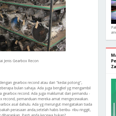
Pa
an
Ma
Pe
ai Jenis Gearbox Recon
Za
engan gearbox recond atau dari "kedai potong",
beberapa bulan sahaja. Ada juga bengkel yg mengambil
da gearbox recond. Ada juga maklumat dari pemandu -
box recond, pemanduan mereka amat mengecewakan.
arbox asal dahulu. Ada yg merungut mengatakan tiada
pakah perasaan anda,setelah habis beribu- ribu ringgit,
yg diharapkan. Pasti anda kecewa bukan?