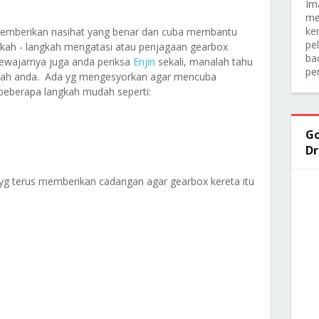
Im
me
ker
memberikan nasihat yang benar dan cuba membantu
pe
ah - langkah mengatasi atau penjagaan gearbox
ba
Sewajarnya juga anda periksa
Enjin
sekali, manalah tahu
pe
alah anda. Ada yg mengesyorkan agar mencuba
beberapa langkah mudah seperti:
Go
Dr
g terus memberikan cadangan agar gearbox kereta itu