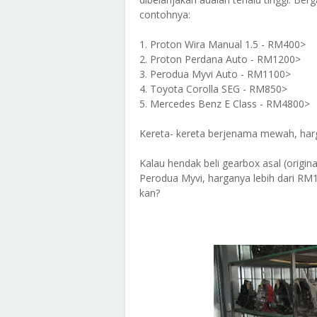
contohnya:
1. Proton Wira Manual 1.5 - RM400>
2. Proton Perdana Auto - RM1200>
3. Perodua Myvi Auto - RM1100>
4. Toyota Corolla SEG - RM850>
5. Mercedes Benz E Class - RM4800>
Kereta- kereta berjenama mewah, har
Kalau hendak beli gearbox asal (origin
Perodua Myvi, harganya lebih dari RM1
kan?