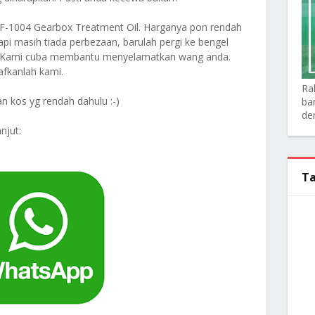
TF-1004 Gearbox Treatment Oil. Harganya pon rendah
api masih tiada perbezaan, barulah pergi ke bengel
da. Kami cuba membantu menyelamatkan wang anda.
aafkanlah kami.
Ra
n kos yg rendah dahulu :-)
ba
de
njut:
Ta