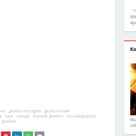
Ma
aya
Ko
box
gearbox meragam
gearbox rosak
a
lube
manual
masalah gearbox
masalahgearbox
Ru
r gearbox
Us