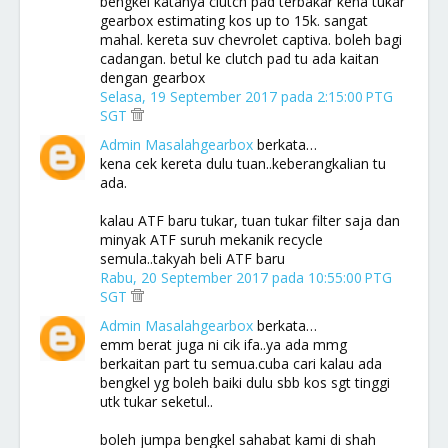
bengkel katanya clutch pad terbakar kena tukar
gearbox estimating kos up to 15k. sangat
mahal. kereta suv chevrolet captiva. boleh bagi
cadangan. betul ke clutch pad tu ada kaitan
dengan gearbox
Selasa, 19 September 2017 pada 2:15:00 PTG
SGT
Admin Masalahgearbox
berkata…
kena cek kereta dulu tuan..keberangkalian tu
ada.
kalau ATF baru tukar, tuan tukar filter saja dan
minyak ATF suruh mekanik recycle
semula..takyah beli ATF baru
Rabu, 20 September 2017 pada 10:55:00 PTG
SGT
Admin Masalahgearbox
berkata…
emm berat juga ni cik ifa..ya ada mmg
berkaitan part tu semua.cuba cari kalau ada
bengkel yg boleh baiki dulu sbb kos sgt tinggi
utk tukar seketul..
boleh jumpa bengkel sahabat kami di shah