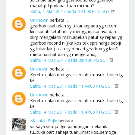
mahal..pd pndapat tuan mcmna?..
Rabu, 1 Mac 2017 pada 8:41:00 PTG SGT
Unknown
berkata…
gearbox asal telah sy tukar kepada yg recorn
kini sudah setahun sy menggunakannya dan
skrg mengalami mslh,apekah patut sy repair yg
gearbox recond ni(jika kos tdk sprt harga sebiji
yg tukar lain) atau sy mncari gearbox yg lain?
minta nasihat dari yg mengetahui,
Sabtu, 4 Mac 2017 pada 3:04:00 PG SGT
Unknown
berkata…
Kereta xjalan dan gear seolah xmasuk...boleh lg
ke
Sabtu, 4 Mac 2017 pada 11:44:00 PTG SGT
Unknown
berkata…
Kereta xjalan dan gear seolah xmasuk...boleh lg
ke
Sabtu, 4 Mac 2017 pada 11:47:00 PTG SGT
Masalah Enjin
berkata…
ya saya setuju dgn pandangan mekanik
tu...tuka part sahaja tuan..jimat kos..semoga