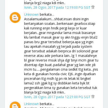
blanja brg2 niaga kdi mkn..
Isnin, 28 Ogos 2017 pada 12:19:00 PG SGT
Unknown
berkata…
Assalamualaikum....shbat.insan disini ingin
bertanyakan soalan...berkenaan gearbox.stiap
kali running enjin hndk pergi keja or kuar
berjalan...gear mngundur lama msuk biasanye
klu lambat masuk gear sy akn tnggu enjin btul2
panas bru gear tersebut bekerja.apa yg ingin
tau apekah masalah yg terjadi pada system
gear tersebut adakah berpnca dri solonoid gear
reverse atau ade perkara lain...lg 1 masalahnye
bl gear reverse msuk shja dgr bnyi mcm gear tu
disentap dgn kuat..padahal gear yg lain xde jdi
mcm tu......pengalaman cma sedkit ttg keta...jnis
keta di gunakan honda civic EJ6...ingin dpatkan
pncerahan ttg mslh lg pn nk letak kt bngkel
lama2 ssh jgak bg sy disbbkan keta byk bt
pergerakkan krna sy gunakan keta tersebut tuk
blanja brg2 niaga kdi mkn..
Isnin, 28 Ogos 2017 pada 12:21:00 PG SGT
Unknown
berkata…