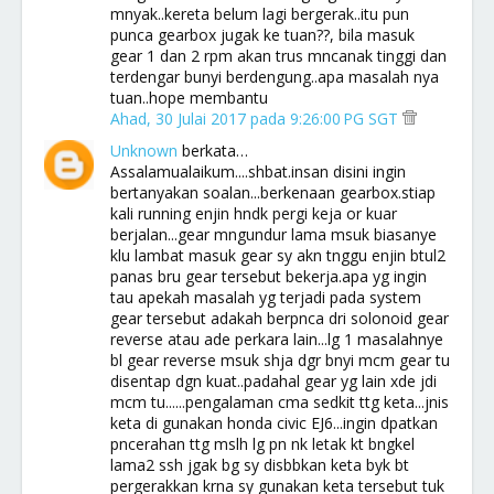
mnyak..kereta belum lagi bergerak..itu pun
punca gearbox jugak ke tuan??, bila masuk
gear 1 dan 2 rpm akan trus mncanak tinggi dan
terdengar bunyi berdengung..apa masalah nya
tuan..hope membantu
Ahad, 30 Julai 2017 pada 9:26:00 PG SGT
Unknown
berkata…
Assalamualaikum....shbat.insan disini ingin
bertanyakan soalan...berkenaan gearbox.stiap
kali running enjin hndk pergi keja or kuar
berjalan...gear mngundur lama msuk biasanye
klu lambat masuk gear sy akn tnggu enjin btul2
panas bru gear tersebut bekerja.apa yg ingin
tau apekah masalah yg terjadi pada system
gear tersebut adakah berpnca dri solonoid gear
reverse atau ade perkara lain...lg 1 masalahnye
bl gear reverse msuk shja dgr bnyi mcm gear tu
disentap dgn kuat..padahal gear yg lain xde jdi
mcm tu......pengalaman cma sedkit ttg keta...jnis
keta di gunakan honda civic EJ6...ingin dpatkan
pncerahan ttg mslh lg pn nk letak kt bngkel
lama2 ssh jgak bg sy disbbkan keta byk bt
pergerakkan krna sy gunakan keta tersebut tuk