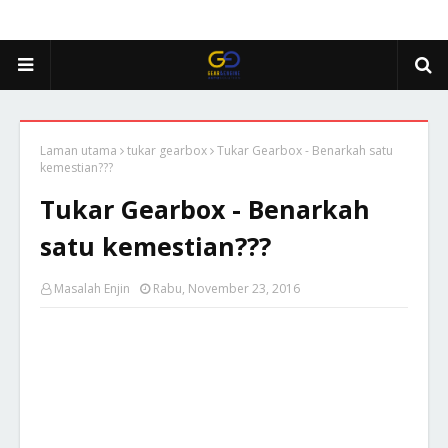
Laman utama
tukar gearbox
Tukar Gearbox - Benarkah satu
kemestian???
Tukar Gearbox - Benarkah
satu kemestian???
Masalah Enjin
Rabu, November 23, 2016