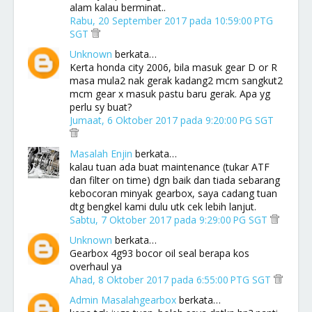
alam kalau berminat..
Rabu, 20 September 2017 pada 10:59:00 PTG
SGT
Unknown
berkata…
Kerta honda city 2006, bila masuk gear D or R
masa mula2 nak gerak kadang2 mcm sangkut2
mcm gear x masuk pastu baru gerak. Apa yg
perlu sy buat?
Jumaat, 6 Oktober 2017 pada 9:20:00 PG SGT
Masalah Enjin
berkata…
kalau tuan ada buat maintenance (tukar ATF
dan filter on time) dgn baik dan tiada sebarang
kebocoran minyak gearbox, saya cadang tuan
dtg bengkel kami dulu utk cek lebih lanjut.
Sabtu, 7 Oktober 2017 pada 9:29:00 PG SGT
Unknown
berkata…
Gearbox 4g93 bocor oil seal berapa kos
overhaul ya
Ahad, 8 Oktober 2017 pada 6:55:00 PTG SGT
Admin Masalahgearbox
berkata…