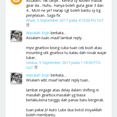
Assalam.. Nk tanye... Kereta sy xboleh masuk
gear da... Huhu.. Hanya boleh guna gear 3 dan
4... Mcm ne ye? Harap sgt boleh bantu sy bg
penjelasan.. Saga flx
Ahad, 3 September 2017 pada 4:10:00 PG SGT
Masalah Enjin
berkata…
Assalam tuan..maaf lambat reply..
myvi gearbox bising cuba tuan cek bush atau
mounting utk gearbox tu..kalau dah rosak wajar
tukar..
Selasa, 5 September 2017 pada 1:18:00 PTG
SGT
Masalah Enjin
berkata…
Wsalam wbt..maaf lamabt reply tuan..
lambat engage atau delay dalam shifting ni
masalah gearbox.masalah yg biasa
berlaku.kena tunggu dah panas baru bergerak.
tuan pakai JV Auto Lube dua botol..insyaAllah
boleh membantu.