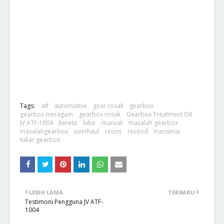
Tags:
atf
automotive
gear rosak
gearbox
gearbox meragam
gearbox rosak
Gearbox Treatment Oil
JV ATF-1004
kereta
lube
manual
masalah gearbox
masalahgearbox
overhaul
recon
recond
transmisi
tukar gearbox
LEBIH LAMA
TERBARU
Testimoni Pengguna JV ATF-
1004