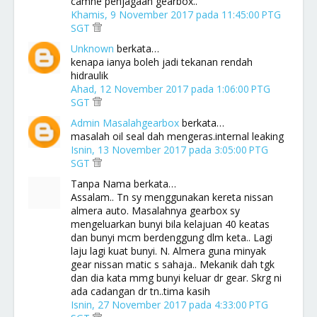
camne penjagaan gearbox..
Khamis, 9 November 2017 pada 11:45:00 PTG
SGT
Unknown
berkata…
kenapa ianya boleh jadi tekanan rendah
hidraulik
Ahad, 12 November 2017 pada 1:06:00 PTG
SGT
Admin Masalahgearbox
berkata…
masalah oil seal dah mengeras.internal leaking
Isnin, 13 November 2017 pada 3:05:00 PTG
SGT
Tanpa Nama berkata…
Assalam.. Tn sy menggunakan kereta nissan
almera auto. Masalahnya gearbox sy
mengeluarkan bunyi bila kelajuan 40 keatas
dan bunyi mcm berdenggung dlm keta.. Lagi
laju lagi kuat bunyi. N. Almera guna minyak
gear nissan matic s sahaja.. Mekanik dah tgk
dan dia kata mmg bunyi keluar dr gear. Skrg ni
ada cadangan dr tn..tima kasih
Isnin, 27 November 2017 pada 4:33:00 PTG