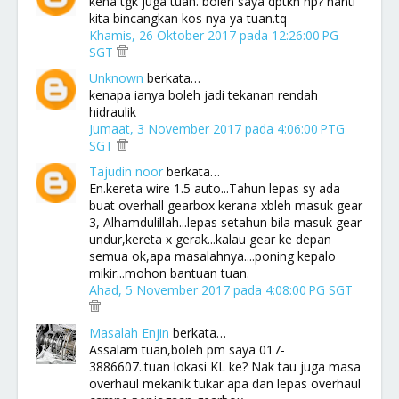
kena tgk juga tuan. boleh saya dptkn hp? nanti
kita bincangkan kos nya ya tuan.tq
Khamis, 26 Oktober 2017 pada 12:26:00 PG
SGT
Unknown
berkata…
kenapa ianya boleh jadi tekanan rendah
hidraulik
Jumaat, 3 November 2017 pada 4:06:00 PTG
SGT
Tajudin noor
berkata…
En.kereta wire 1.5 auto...Tahun lepas sy ada
buat overhall gearbox kerana xbleh masuk gear
3, Alhamdulillah...lepas setahun bila masuk gear
undur,kereta x gerak...kalau gear ke depan
semua ok,apa masalahnya....poning kepalo
mikir...mohon bantuan tuan.
Ahad, 5 November 2017 pada 4:08:00 PG SGT
Masalah Enjin
berkata…
Assalam tuan,boleh pm saya 017-
3886607..tuan lokasi KL ke? Nak tau juga masa
overhaul mekanik tukar apa dan lepas overhaul