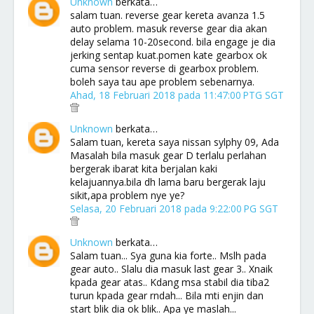
Unknown
berkata…
salam tuan. reverse gear kereta avanza 1.5
auto problem. masuk reverse gear dia akan
delay selama 10-20second. bila engage je dia
jerking sentap kuat.pomen kate gearbox ok
cuma sensor reverse di gearbox problem.
boleh saya tau ape problem sebenarnya.
Ahad, 18 Februari 2018 pada 11:47:00 PTG SGT
Unknown
berkata…
Salam tuan, kereta saya nissan sylphy 09, Ada
Masalah bila masuk gear D terlalu perlahan
bergerak ibarat kita berjalan kaki
kelajuannya.bila dh lama baru bergerak laju
sikit,apa problem nye ye?
Selasa, 20 Februari 2018 pada 9:22:00 PG SGT
Unknown
berkata…
Salam tuan... Sya guna kia forte.. Mslh pada
gear auto.. Slalu dia masuk last gear 3.. Xnaik
kpada gear atas.. Kdang msa stabil dia tiba2
turun kpada gear rndah... Bila mti enjin dan
start blik dia ok blik.. Apa ye maslah...