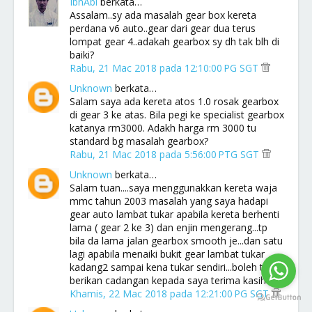
IbnAbi
berkata…
Assalam..sy ada masalah gear box kereta
perdana v6 auto..gear dari gear dua terus
lompat gear 4..adakah gearbox sy dh tak blh di
baiki?
Rabu, 21 Mac 2018 pada 12:10:00 PG SGT
Unknown
berkata…
Salam saya ada kereta atos 1.0 rosak gearbox
di gear 3 ke atas. Bila pegi ke specialist gearbox
katanya rm3000. Adakh harga rm 3000 tu
standard bg masalah gearbox?
Rabu, 21 Mac 2018 pada 5:56:00 PTG SGT
Unknown
berkata…
Salam tuan....saya menggunakkan kereta waja
mmc tahun 2003 masalah yang saya hadapi
gear auto lambat tukar apabila kereta berhenti
lama ( gear 2 ke 3) dan enjin mengerang...tp
bila da lama jalan gearbox smooth je...dan satu
lagi apabila menaiki bukit gear lambat tukar
kadang2 sampai kena tukar sendiri...boleh tuan
berikan cadangan kepada saya terima kasih
Khamis, 22 Mac 2018 pada 12:21:00 PG SGT