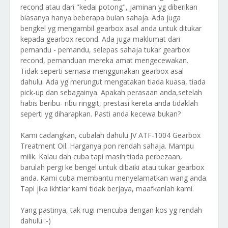
recond atau dari "kedai potong", jaminan yg diberikan
biasanya hanya beberapa bulan sahaja. Ada juga
bengkel yg mengambil gearbox asal anda untuk ditukar
kepada gearbox recond. Ada juga maklumat dari
pemandu - pemandu, selepas sahaja tukar gearbox
recond, pemanduan mereka amat mengecewakan.
Tidak seperti semasa menggunakan gearbox asal
dahulu. Ada yg merungut mengatakan tiada kuasa, tiada
pick-up dan sebagainya. Apakah perasaan anda,setelah
habis beribu- ribu ringgit, prestasi kereta anda tidaklah
seperti yg diharapkan. Pasti anda kecewa bukan?
Kami cadangkan, cubalah dahulu JV ATF-1004 Gearbox
Treatment Oil. Harganya pon rendah sahaja. Mampu
milik. Kalau dah cuba tapi masih tiada perbezaan,
barulah pergi ke bengel untuk dibaiki atau tukar gearbox
anda. Kami cuba membantu menyelamatkan wang anda.
Tapi jika ikhtiar kami tidak berjaya, maafkanlah kami.
Yang pastinya, tak rugi mencuba dengan kos yg rendah
dahulu :-)