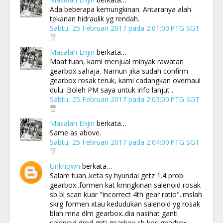
Ada beberapa kemungkinan. Antaranya alah
tekanan hidraulik yg rendah.
Sabtu, 25 Februari 2017 pada 2:01:00 PTG SGT
Masalah Enjin
berkata…
Maaf tuan, kami menjual minyak rawatan
gearbox sahaja. Namun jika sudah confirm
gearbox rosak teruk, kami cadangkan overhaul
dulu. Boleh PM saya untuk info lanjut .
Sabtu, 25 Februari 2017 pada 2:03:00 PTG SGT
Masalah Enjin
berkata…
Same as above.
Sabtu, 25 Februari 2017 pada 2:04:00 PTG SGT
Unknown
berkata…
Salam tuan..keta sy hyundai getz 1.4 prob
gearbox..formen kat kmngkinan salenoid rosak
sb bl scan kuar "incorrect 4th gear ratio"..mslah
skrg formen xtau kedudukan salenoid yg rosak
blah mna dlm gearbox..dia nasihat ganti
salenoid drpd gnti gearbox sb kos gearbox