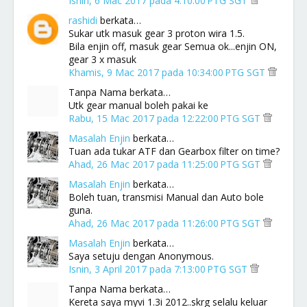
Isnin, 6 Mac 2017 pada 4:10:00 PTG SGT
rashidi
berkata…
Sukar utk masuk gear 3 proton wira 1.5.
Bila enjin off, masuk gear Semua ok...enjin ON,
gear 3 x masuk
Khamis, 9 Mac 2017 pada 10:34:00 PTG SGT
Tanpa Nama berkata…
Utk gear manual boleh pakai ke
Rabu, 15 Mac 2017 pada 12:22:00 PTG SGT
Masalah Enjin
berkata…
Tuan ada tukar ATF dan Gearbox filter on time?
Ahad, 26 Mac 2017 pada 11:25:00 PTG SGT
Masalah Enjin
berkata…
Boleh tuan, transmisi Manual dan Auto bole
guna.
Ahad, 26 Mac 2017 pada 11:26:00 PTG SGT
Masalah Enjin
berkata…
Saya setuju dengan Anonymous.
Isnin, 3 April 2017 pada 7:13:00 PTG SGT
Tanpa Nama berkata…
Kereta saya myvi 1.3i 2012..skrg selalu keluar