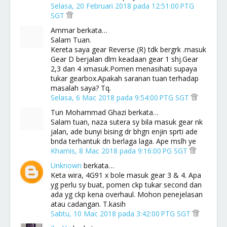
Selasa, 20 Februari 2018 pada 12:51:00 PTG
SGT
Ammar berkata…
Salam Tuan.
Kereta saya gear Reverse (R) tdk bergrk .masuk
Gear D berjalan dlm keadaan gear 1 shj.Gear
2,3 dan 4 xmasuk.Pomen menasihati supaya
tukar gearbox.Apakah saranan tuan terhadap
masalah saya? Tq.
Selasa, 6 Mac 2018 pada 9:54:00 PTG SGT
Tun Mohammad Ghazi berkata…
Salam tuan, naza sutera sy bila masuk gear nk
jalan, ade bunyi bising dr bhgn enjin sprti ade
bnda terhantuk dn berlaga laga. Ape mslh ye
Khamis, 8 Mac 2018 pada 9:16:00 PG SGT
Unknown
berkata…
Keta wira, 4G91 x bole masuk gear 3 & 4. Apa
yg perlu sy buat, pomen ckp tukar second dan
ada yg ckp kena overhaul. Mohon penejelasan
atau cadangan. T.kasih
Sabtu, 10 Mac 2018 pada 3:42:00 PTG SGT