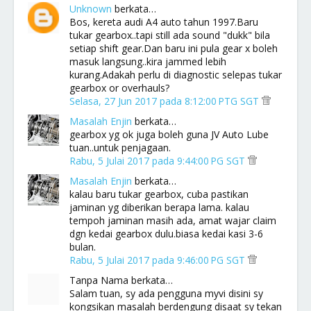
Unknown
berkata…
Bos, kereta audi A4 auto tahun 1997.Baru
tukar gearbox..tapi still ada sound "dukk" bila
setiap shift gear.Dan baru ini pula gear x boleh
masuk langsung..kira jammed lebih
kurang.Adakah perlu di diagnostic selepas tukar
gearbox or overhauls?
Selasa, 27 Jun 2017 pada 8:12:00 PTG SGT
Masalah Enjin
berkata…
gearbox yg ok juga boleh guna JV Auto Lube
tuan..untuk penjagaan.
Rabu, 5 Julai 2017 pada 9:44:00 PG SGT
Masalah Enjin
berkata…
kalau baru tukar gearbox, cuba pastikan
jaminan yg diberikan berapa lama. kalau
tempoh jaminan masih ada, amat wajar claim
dgn kedai gearbox dulu.biasa kedai kasi 3-6
bulan.
Rabu, 5 Julai 2017 pada 9:46:00 PG SGT
Tanpa Nama berkata…
Salam tuan, sy ada pengguna myvi disini sy
kongsikan masalah berdengung disaat sy tekan