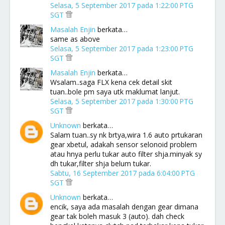
Selasa, 5 September 2017 pada 1:22:00 PTG
SGT
Masalah Enjin
berkata…
same as above
Selasa, 5 September 2017 pada 1:23:00 PTG
SGT
Masalah Enjin
berkata…
Wsalam..saga FLX kena cek detail skit
tuan..bole pm saya utk maklumat lanjut.
Selasa, 5 September 2017 pada 1:30:00 PTG
SGT
Unknown
berkata…
Salam tuan..sy nk brtya,wira 1.6 auto prtukaran
gear xbetul, adakah sensor selonoid problem
atau hnya perlu tukar auto filter shja.minyak sy
dh tukar,filter shja belum tukar.
Sabtu, 16 September 2017 pada 6:04:00 PTG
SGT
Unknown
berkata…
encik, saya ada masalah dengan gear dimana
gear tak boleh masuk 3 (auto). dah check