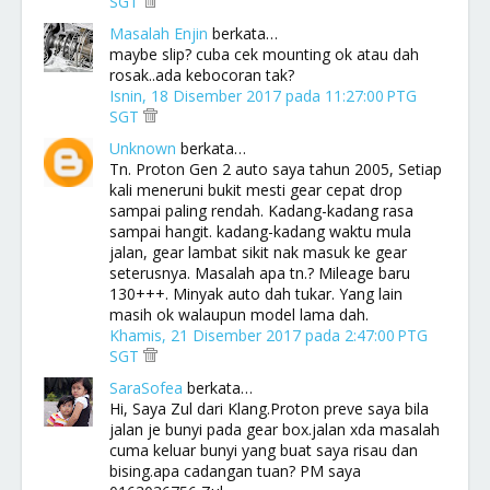
SGT
Masalah Enjin
berkata…
maybe slip? cuba cek mounting ok atau dah
rosak..ada kebocoran tak?
Isnin, 18 Disember 2017 pada 11:27:00 PTG
SGT
Unknown
berkata…
Tn. Proton Gen 2 auto saya tahun 2005, Setiap
kali meneruni bukit mesti gear cepat drop
sampai paling rendah. Kadang-kadang rasa
sampai hangit. kadang-kadang waktu mula
jalan, gear lambat sikit nak masuk ke gear
seterusnya. Masalah apa tn.? Mileage baru
130+++. Minyak auto dah tukar. Yang lain
masih ok walaupun model lama dah.
Khamis, 21 Disember 2017 pada 2:47:00 PTG
SGT
SaraSofea
berkata…
Hi, Saya Zul dari Klang.Proton preve saya bila
jalan je bunyi pada gear box.jalan xda masalah
cuma keluar bunyi yang buat saya risau dan
bising.apa cadangan tuan? PM saya