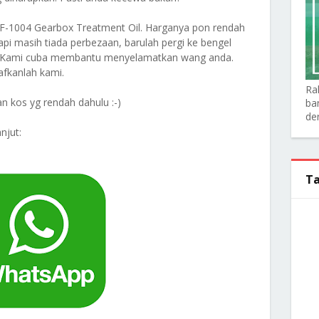
TF-1004 Gearbox Treatment Oil. Harganya pon rendah
api masih tiada perbezaan, barulah pergi ke bengel
da. Kami cuba membantu menyelamatkan wang anda.
aafkanlah kami.
Ra
n kos yg rendah dahulu :-)
ba
de
njut:
Ta