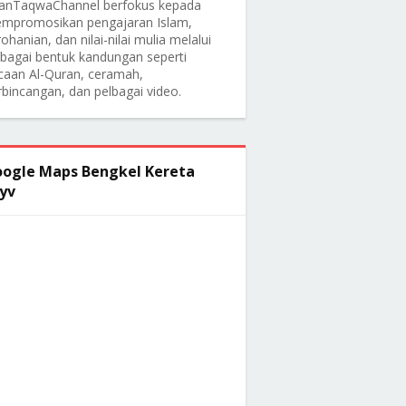
anTaqwaChannel berfokus kepada
mpromosikan pengajaran Islam,
ohanian, dan nilai-nilai mulia melalui
lbagai bentuk kandungan seperti
caan Al-Quran, ceramah,
rbincangan, dan pelbagai video.
ogle Maps Bengkel Kereta
yv