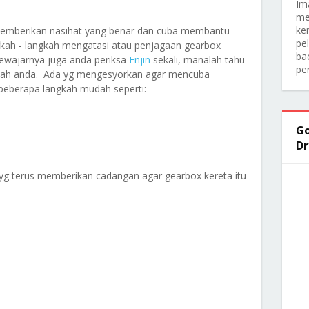
Im
me
ker
memberikan nasihat yang benar dan cuba membantu
pe
ah - langkah mengatasi atau penjagaan gearbox
ba
Sewajarnya juga anda periksa
Enjin
sekali, manalah tahu
pe
alah anda. Ada yg mengesyorkan agar mencuba
beberapa langkah mudah seperti:
Go
Dr
g terus memberikan cadangan agar gearbox kereta itu