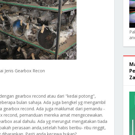
Pa
an
Ma
Pe
ai Jenis Gearbox Recon
Za
engan gearbox recond atau dari "kedai potong",
beberapa bulan sahaja. Ada juga bengkel yg mengambil
da gearbox recond. Ada juga maklumat dari pemandu -
box recond, pemanduan mereka amat mengecewakan.
arbox asal dahulu. Ada yg merungut mengatakan tiada
pakah perasaan anda,setelah habis beribu- ribu ringgit,
yg diharapkan. Pasti anda kecewa bukan?