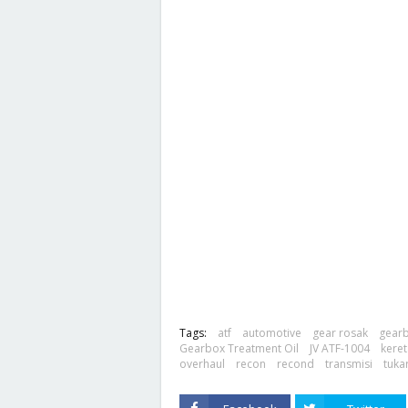
Tags:
atf
automotive
gear rosak
gear
Gearbox Treatment Oil
JV ATF-1004
keret
overhaul
recon
recond
transmisi
tuka