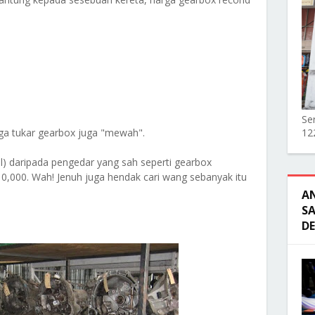
Ser
ga tukar gearbox juga "mewah".
12
al) daripada pengedar yang sah seperti gearbox
0,000. Wah! Jenuh juga hendak cari wang sebanyak itu
A
SA
D