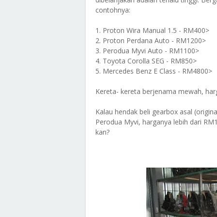
contohnya:
1. Proton Wira Manual 1.5 - RM400>
2. Proton Perdana Auto - RM1200>
3. Perodua Myvi Auto - RM1100>
4. Toyota Corolla SEG - RM850>
5. Mercedes Benz E Class - RM4800>
Kereta- kereta berjenama mewah, har
Kalau hendak beli gearbox asal (origin
Perodua Myvi, harganya lebih dari RM1
kan?