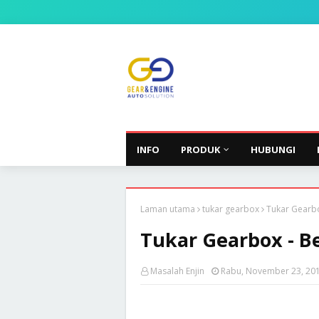
INFO
PRODUK
HUBUNGI
Laman utama
tukar gearbox
Tukar Gearbo
Tukar Gearbox - B
Masalah Enjin
Rabu, November 23, 20