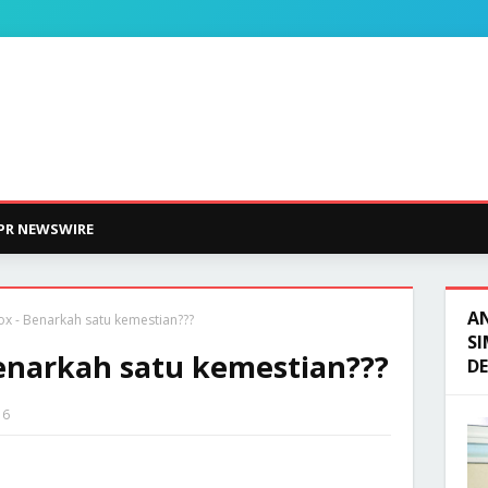
PR NEWSWIRE
A
x - Benarkah satu kemestian???
SI
enarkah satu kemestian???
D
16