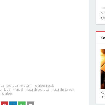
Ma
aya
Ko
box
gearbox meragam
gearbox rosak
a
lube
manual
masalah gearbox
masalahgearbox
Ru
r gearbox
Us