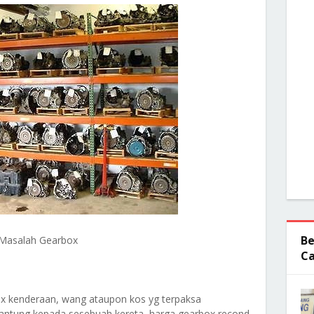
Be
Masalah Gearbox
Ca
x kenderaan, wang ataupon kos yg terpaksa
ergantung kepada sesebuah kereta, harga gearbox recond