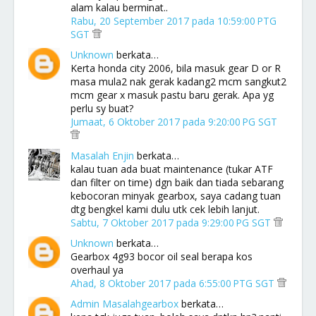
alam kalau berminat..
Rabu, 20 September 2017 pada 10:59:00 PTG
SGT
Unknown
berkata…
Kerta honda city 2006, bila masuk gear D or R
masa mula2 nak gerak kadang2 mcm sangkut2
mcm gear x masuk pastu baru gerak. Apa yg
perlu sy buat?
Jumaat, 6 Oktober 2017 pada 9:20:00 PG SGT
Masalah Enjin
berkata…
kalau tuan ada buat maintenance (tukar ATF
dan filter on time) dgn baik dan tiada sebarang
kebocoran minyak gearbox, saya cadang tuan
dtg bengkel kami dulu utk cek lebih lanjut.
Sabtu, 7 Oktober 2017 pada 9:29:00 PG SGT
Unknown
berkata…
Gearbox 4g93 bocor oil seal berapa kos
overhaul ya
Ahad, 8 Oktober 2017 pada 6:55:00 PTG SGT
Admin Masalahgearbox
berkata…