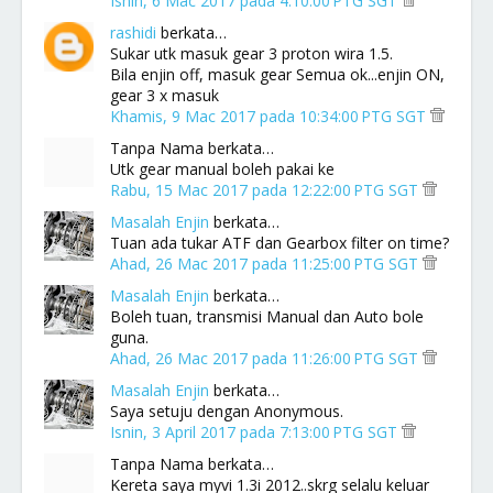
Isnin, 6 Mac 2017 pada 4:10:00 PTG SGT
rashidi
berkata…
Sukar utk masuk gear 3 proton wira 1.5.
Bila enjin off, masuk gear Semua ok...enjin ON,
gear 3 x masuk
Khamis, 9 Mac 2017 pada 10:34:00 PTG SGT
Tanpa Nama berkata…
Utk gear manual boleh pakai ke
Rabu, 15 Mac 2017 pada 12:22:00 PTG SGT
Masalah Enjin
berkata…
Tuan ada tukar ATF dan Gearbox filter on time?
Ahad, 26 Mac 2017 pada 11:25:00 PTG SGT
Masalah Enjin
berkata…
Boleh tuan, transmisi Manual dan Auto bole
guna.
Ahad, 26 Mac 2017 pada 11:26:00 PTG SGT
Masalah Enjin
berkata…
Saya setuju dengan Anonymous.
Isnin, 3 April 2017 pada 7:13:00 PTG SGT
Tanpa Nama berkata…
Kereta saya myvi 1.3i 2012..skrg selalu keluar