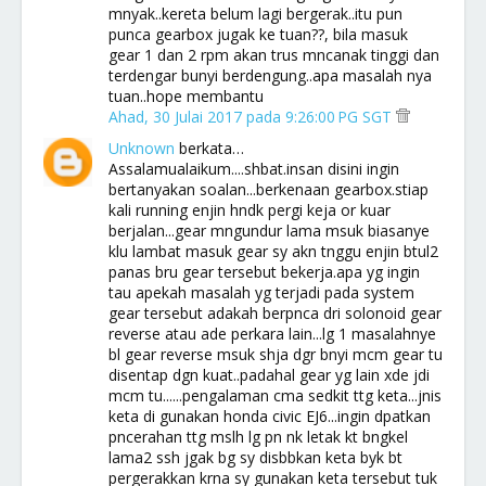
mnyak..kereta belum lagi bergerak..itu pun
punca gearbox jugak ke tuan??, bila masuk
gear 1 dan 2 rpm akan trus mncanak tinggi dan
terdengar bunyi berdengung..apa masalah nya
tuan..hope membantu
Ahad, 30 Julai 2017 pada 9:26:00 PG SGT
Unknown
berkata…
Assalamualaikum....shbat.insan disini ingin
bertanyakan soalan...berkenaan gearbox.stiap
kali running enjin hndk pergi keja or kuar
berjalan...gear mngundur lama msuk biasanye
klu lambat masuk gear sy akn tnggu enjin btul2
panas bru gear tersebut bekerja.apa yg ingin
tau apekah masalah yg terjadi pada system
gear tersebut adakah berpnca dri solonoid gear
reverse atau ade perkara lain...lg 1 masalahnye
bl gear reverse msuk shja dgr bnyi mcm gear tu
disentap dgn kuat..padahal gear yg lain xde jdi
mcm tu......pengalaman cma sedkit ttg keta...jnis
keta di gunakan honda civic EJ6...ingin dpatkan
pncerahan ttg mslh lg pn nk letak kt bngkel
lama2 ssh jgak bg sy disbbkan keta byk bt
pergerakkan krna sy gunakan keta tersebut tuk