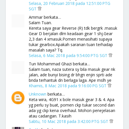
Selasa, 20 Februari 2018 pada 12:51:00 PTG
SGT
Ammar berkata…
Salam Tuan.
Kereta saya gear Reverse (R) tdk bergrk .masuk
Gear D berjalan dlm keadaan gear 1 shj.Gear
2,3 dan 4 xmasuk.Pomen menasihati supaya
tukar gearbox.Apakah saranan tuan terhadap
masalah saya? Tq.
Selasa, 6 Mac 2018 pada 9:54:00 PTG SGT
Tun Mohammad Ghazi berkata…
Salam tuan, naza sutera sy bila masuk gear nk
jalan, ade bunyi bising dr bhgn enjin sprti ade
bnda terhantuk dn berlaga laga. Ape mslh ye
Khamis, 8 Mac 2018 pada 9:16:00 PG SGT
Unknown
berkata…
Keta wira, 4G91 x bole masuk gear 3 & 4. Apa
yg perlu sy buat, pomen ckp tukar second dan
ada yg ckp kena overhaul. Mohon penejelasan
atau cadangan. T.kasih
Sabtu, 10 Mac 2018 pada 3:42:00 PTG SGT