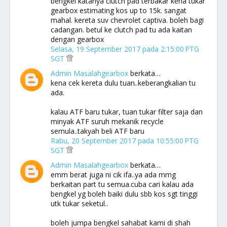
bengkel katanya clutch pad terbakar kena tukar
gearbox estimating kos up to 15k. sangat
mahal. kereta suv chevrolet captiva. boleh bagi
cadangan. betul ke clutch pad tu ada kaitan
dengan gearbox
Selasa, 19 September 2017 pada 2:15:00 PTG
SGT
Admin Masalahgearbox
berkata…
kena cek kereta dulu tuan..keberangkalian tu
ada.
kalau ATF baru tukar, tuan tukar filter saja dan
minyak ATF suruh mekanik recycle
semula..takyah beli ATF baru
Rabu, 20 September 2017 pada 10:55:00 PTG
SGT
Admin Masalahgearbox
berkata…
emm berat juga ni cik ifa..ya ada mmg
berkaitan part tu semua.cuba cari kalau ada
bengkel yg boleh baiki dulu sbb kos sgt tinggi
utk tukar seketul..
boleh jumpa bengkel sahabat kami di shah