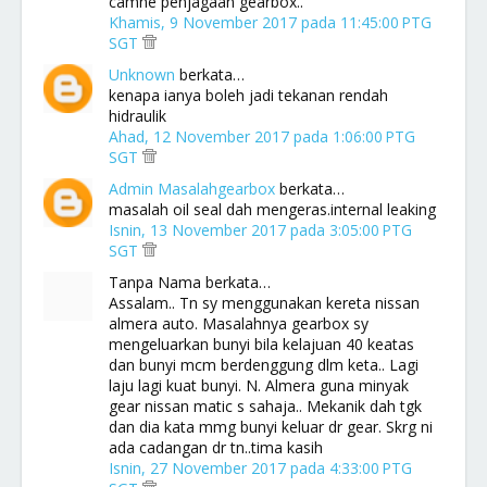
camne penjagaan gearbox..
Khamis, 9 November 2017 pada 11:45:00 PTG
SGT
Unknown
berkata…
kenapa ianya boleh jadi tekanan rendah
hidraulik
Ahad, 12 November 2017 pada 1:06:00 PTG
SGT
Admin Masalahgearbox
berkata…
masalah oil seal dah mengeras.internal leaking
Isnin, 13 November 2017 pada 3:05:00 PTG
SGT
Tanpa Nama berkata…
Assalam.. Tn sy menggunakan kereta nissan
almera auto. Masalahnya gearbox sy
mengeluarkan bunyi bila kelajuan 40 keatas
dan bunyi mcm berdenggung dlm keta.. Lagi
laju lagi kuat bunyi. N. Almera guna minyak
gear nissan matic s sahaja.. Mekanik dah tgk
dan dia kata mmg bunyi keluar dr gear. Skrg ni
ada cadangan dr tn..tima kasih
Isnin, 27 November 2017 pada 4:33:00 PTG