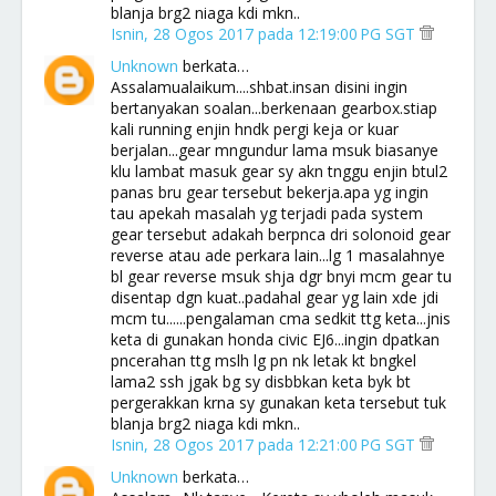
blanja brg2 niaga kdi mkn..
Isnin, 28 Ogos 2017 pada 12:19:00 PG SGT
Unknown
berkata…
Assalamualaikum....shbat.insan disini ingin
bertanyakan soalan...berkenaan gearbox.stiap
kali running enjin hndk pergi keja or kuar
berjalan...gear mngundur lama msuk biasanye
klu lambat masuk gear sy akn tnggu enjin btul2
panas bru gear tersebut bekerja.apa yg ingin
tau apekah masalah yg terjadi pada system
gear tersebut adakah berpnca dri solonoid gear
reverse atau ade perkara lain...lg 1 masalahnye
bl gear reverse msuk shja dgr bnyi mcm gear tu
disentap dgn kuat..padahal gear yg lain xde jdi
mcm tu......pengalaman cma sedkit ttg keta...jnis
keta di gunakan honda civic EJ6...ingin dpatkan
pncerahan ttg mslh lg pn nk letak kt bngkel
lama2 ssh jgak bg sy disbbkan keta byk bt
pergerakkan krna sy gunakan keta tersebut tuk
blanja brg2 niaga kdi mkn..
Isnin, 28 Ogos 2017 pada 12:21:00 PG SGT
Unknown
berkata…