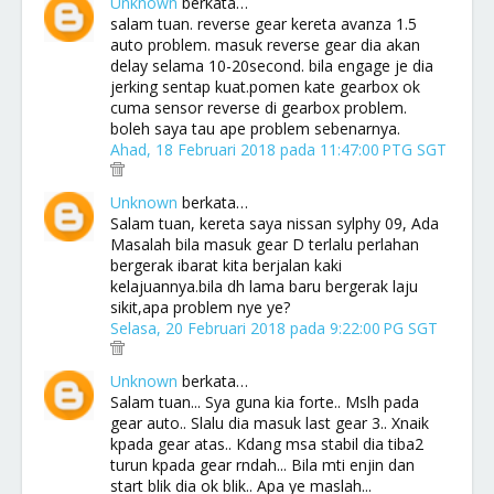
Unknown
berkata…
salam tuan. reverse gear kereta avanza 1.5
auto problem. masuk reverse gear dia akan
delay selama 10-20second. bila engage je dia
jerking sentap kuat.pomen kate gearbox ok
cuma sensor reverse di gearbox problem.
boleh saya tau ape problem sebenarnya.
Ahad, 18 Februari 2018 pada 11:47:00 PTG SGT
Unknown
berkata…
Salam tuan, kereta saya nissan sylphy 09, Ada
Masalah bila masuk gear D terlalu perlahan
bergerak ibarat kita berjalan kaki
kelajuannya.bila dh lama baru bergerak laju
sikit,apa problem nye ye?
Selasa, 20 Februari 2018 pada 9:22:00 PG SGT
Unknown
berkata…
Salam tuan... Sya guna kia forte.. Mslh pada
gear auto.. Slalu dia masuk last gear 3.. Xnaik
kpada gear atas.. Kdang msa stabil dia tiba2
turun kpada gear rndah... Bila mti enjin dan
start blik dia ok blik.. Apa ye maslah...