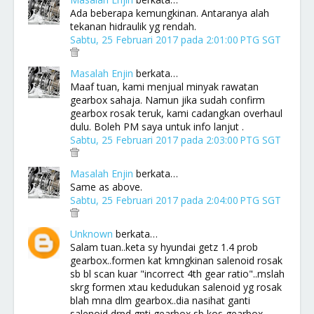
Ada beberapa kemungkinan. Antaranya alah
tekanan hidraulik yg rendah.
Sabtu, 25 Februari 2017 pada 2:01:00 PTG SGT
Masalah Enjin
berkata…
Maaf tuan, kami menjual minyak rawatan
gearbox sahaja. Namun jika sudah confirm
gearbox rosak teruk, kami cadangkan overhaul
dulu. Boleh PM saya untuk info lanjut .
Sabtu, 25 Februari 2017 pada 2:03:00 PTG SGT
Masalah Enjin
berkata…
Same as above.
Sabtu, 25 Februari 2017 pada 2:04:00 PTG SGT
Unknown
berkata…
Salam tuan..keta sy hyundai getz 1.4 prob
gearbox..formen kat kmngkinan salenoid rosak
sb bl scan kuar "incorrect 4th gear ratio"..mslah
skrg formen xtau kedudukan salenoid yg rosak
blah mna dlm gearbox..dia nasihat ganti
salenoid drpd gnti gearbox sb kos gearbox