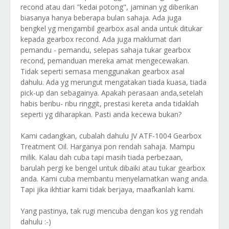
recond atau dari "kedai potong", jaminan yg diberikan
biasanya hanya beberapa bulan sahaja. Ada juga
bengkel yg mengambil gearbox asal anda untuk ditukar
kepada gearbox recond. Ada juga maklumat dari
pemandu - pemandu, selepas sahaja tukar gearbox
recond, pemanduan mereka amat mengecewakan.
Tidak seperti semasa menggunakan gearbox asal
dahulu. Ada yg merungut mengatakan tiada kuasa, tiada
pick-up dan sebagainya. Apakah perasaan anda,setelah
habis beribu- ribu ringgit, prestasi kereta anda tidaklah
seperti yg diharapkan. Pasti anda kecewa bukan?
Kami cadangkan, cubalah dahulu JV ATF-1004 Gearbox
Treatment Oil. Harganya pon rendah sahaja. Mampu
milik. Kalau dah cuba tapi masih tiada perbezaan,
barulah pergi ke bengel untuk dibaiki atau tukar gearbox
anda. Kami cuba membantu menyelamatkan wang anda.
Tapi jika ikhtiar kami tidak berjaya, maafkanlah kami.
Yang pastinya, tak rugi mencuba dengan kos yg rendah
dahulu :-)