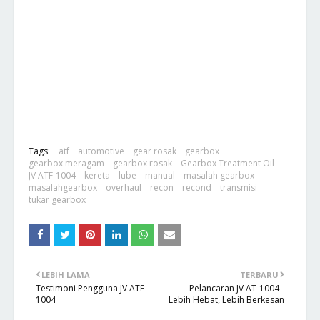
Tags:
atf
automotive
gear rosak
gearbox
gearbox meragam
gearbox rosak
Gearbox Treatment Oil
JV ATF-1004
kereta
lube
manual
masalah gearbox
masalahgearbox
overhaul
recon
recond
transmisi
tukar gearbox
LEBIH LAMA
TERBARU
Testimoni Pengguna JV ATF-
Pelancaran JV AT-1004 -
1004
Lebih Hebat, Lebih Berkesan