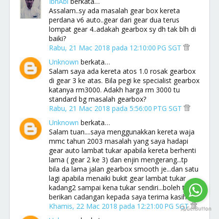
IbnAbi
berkata…
Assalam..sy ada masalah gear box kereta
perdana v6 auto..gear dari gear dua terus
lompat gear 4..adakah gearbox sy dh tak blh di
baiki?
Rabu, 21 Mac 2018 pada 12:10:00 PG SGT
Unknown
berkata…
Salam saya ada kereta atos 1.0 rosak gearbox
di gear 3 ke atas. Bila pegi ke specialist gearbox
katanya rm3000. Adakh harga rm 3000 tu
standard bg masalah gearbox?
Rabu, 21 Mac 2018 pada 5:56:00 PTG SGT
Unknown
berkata…
Salam tuan....saya menggunakkan kereta waja
mmc tahun 2003 masalah yang saya hadapi
gear auto lambat tukar apabila kereta berhenti
lama ( gear 2 ke 3) dan enjin mengerang...tp
bila da lama jalan gearbox smooth je...dan satu
lagi apabila menaiki bukit gear lambat tukar
kadang2 sampai kena tukar sendiri...boleh tuan
berikan cadangan kepada saya terima kasih
Khamis, 22 Mac 2018 pada 12:21:00 PG SGT