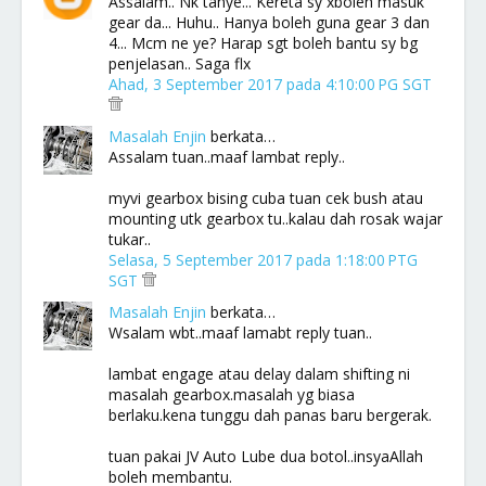
Assalam.. Nk tanye... Kereta sy xboleh masuk
gear da... Huhu.. Hanya boleh guna gear 3 dan
4... Mcm ne ye? Harap sgt boleh bantu sy bg
penjelasan.. Saga flx
Ahad, 3 September 2017 pada 4:10:00 PG SGT
Masalah Enjin
berkata…
Assalam tuan..maaf lambat reply..
myvi gearbox bising cuba tuan cek bush atau
mounting utk gearbox tu..kalau dah rosak wajar
tukar..
Selasa, 5 September 2017 pada 1:18:00 PTG
SGT
Masalah Enjin
berkata…
Wsalam wbt..maaf lamabt reply tuan..
lambat engage atau delay dalam shifting ni
masalah gearbox.masalah yg biasa
berlaku.kena tunggu dah panas baru bergerak.
tuan pakai JV Auto Lube dua botol..insyaAllah
boleh membantu.