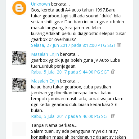
Unknown
berkata…
Bos, kereta audi A4 auto tahun 1997.Baru
tukar gearbox..tapi still ada sound "dukk" bila
setiap shift gear.Dan baru ini pula gear x boleh
masuk langsung..kira jammed lebih
kurang.Adakah perlu di diagnostic selepas tukar
gearbox or overhauls?
Selasa, 27 Jun 2017 pada 8:12:00 PTG SGT
Masalah Enjin
berkata…
gearbox yg ok juga boleh guna JV Auto Lube
tuan..untuk penjagaan.
Rabu, 5 Julai 2017 pada 9:44:00 PG SGT
Masalah Enjin
berkata…
kalau baru tukar gearbox, cuba pastikan
jaminan yg diberikan berapa lama. kalau
tempoh jaminan masih ada, amat wajar claim
dgn kedai gearbox dulu.biasa kedai kasi 3-6
bulan.
Rabu, 5 Julai 2017 pada 9:46:00 PG SGT
Tanpa Nama berkata…
Salam tuan, sy ada pengguna myvi disini sy
kongsikan masalah berdengung disaat sy tekan