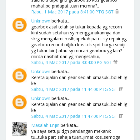
mahal..pd pndapat tuan mcmna?..
Rabu, 1 Mac 2017 pada 8:41:00 PTG SGT
Unknown
berkata…
gearbox asal telah sy tukar kepada yg recorn
kini sudah setahun sy menggunakannya dan
skrg mengalami mslh,apekah patut sy repair yg
gearbox recond ni(jika kos tdk sprt harga sebiji
yg tukar lain) atau sy mncari gearbox yg lain?
minta nasihat dari yg mengetahui,
Sabtu, 4 Mac 2017 pada 3:04:00 PG SGT
Unknown
berkata…
Kereta xjalan dan gear seolah xmasuk...boleh lg
ke
Sabtu, 4 Mac 2017 pada 11:44:00 PTG SGT
Unknown
berkata…
Kereta xjalan dan gear seolah xmasuk...boleh lg
ke
Sabtu, 4 Mac 2017 pada 11:47:00 PTG SGT
Masalah Enjin
berkata…
ya saya setuju dgn pandangan mekanik
tu...tuka part sahaja tuan..jimat kos..semoga