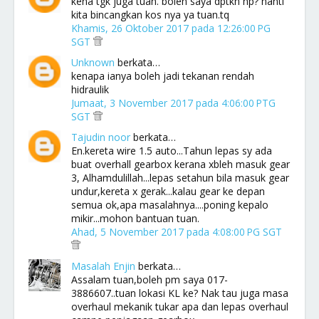
kena tgk juga tuan. boleh saya dptkn hp? nanti
kita bincangkan kos nya ya tuan.tq
Khamis, 26 Oktober 2017 pada 12:26:00 PG
SGT
Unknown
berkata…
kenapa ianya boleh jadi tekanan rendah
hidraulik
Jumaat, 3 November 2017 pada 4:06:00 PTG
SGT
Tajudin noor
berkata…
En.kereta wire 1.5 auto...Tahun lepas sy ada
buat overhall gearbox kerana xbleh masuk gear
3, Alhamdulillah...lepas setahun bila masuk gear
undur,kereta x gerak...kalau gear ke depan
semua ok,apa masalahnya....poning kepalo
mikir...mohon bantuan tuan.
Ahad, 5 November 2017 pada 4:08:00 PG SGT
Masalah Enjin
berkata…
Assalam tuan,boleh pm saya 017-
3886607..tuan lokasi KL ke? Nak tau juga masa
overhaul mekanik tukar apa dan lepas overhaul