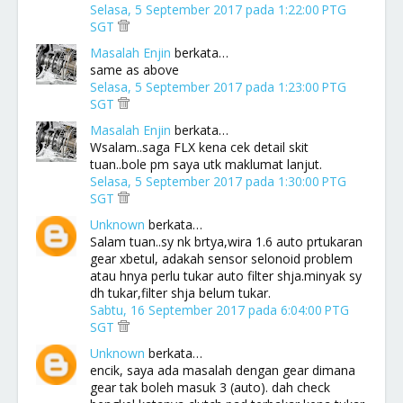
Selasa, 5 September 2017 pada 1:22:00 PTG
SGT
Masalah Enjin
berkata…
same as above
Selasa, 5 September 2017 pada 1:23:00 PTG
SGT
Masalah Enjin
berkata…
Wsalam..saga FLX kena cek detail skit
tuan..bole pm saya utk maklumat lanjut.
Selasa, 5 September 2017 pada 1:30:00 PTG
SGT
Unknown
berkata…
Salam tuan..sy nk brtya,wira 1.6 auto prtukaran
gear xbetul, adakah sensor selonoid problem
atau hnya perlu tukar auto filter shja.minyak sy
dh tukar,filter shja belum tukar.
Sabtu, 16 September 2017 pada 6:04:00 PTG
SGT
Unknown
berkata…
encik, saya ada masalah dengan gear dimana
gear tak boleh masuk 3 (auto). dah check