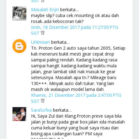
SGT
Masalah Enjin
berkata…
maybe slip? cuba cek mounting ok atau dah
rosak..ada kebocoran tak?
Isnin, 18 Disember 2017 pada 11:27:00 PTG
SGT
Unknown
berkata…
Tn. Proton Gen 2 auto saya tahun 2005, Setiap
kali meneruni bukit mesti gear cepat drop
sampai paling rendah. Kadang-kadang rasa
sampai hangit. kadang-kadang waktu mula
jalan, gear lambat sikit nak masuk ke gear
seterusnya. Masalah apa tn.? Mileage baru
130+++. Minyak auto dah tukar. Yang lain
masih ok walaupun model lama dah.
Khamis, 21 Disember 2017 pada 2:47:00 PTG
SGT
SaraSofea
berkata…
Hi, Saya Zul dari Klang.Proton preve saya bila
jalan je bunyi pada gear box.jalan xda masalah
cuma keluar bunyi yang buat saya risau dan
bising.apa cadangan tuan? PM saya