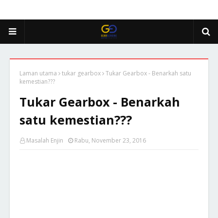
Laman utama
tukar gearbox
Tukar Gearbox - Benarkah satu
kemestian???
Tukar Gearbox - Benarkah
satu kemestian???
Masalah Enjin
Rabu, November 23, 2016