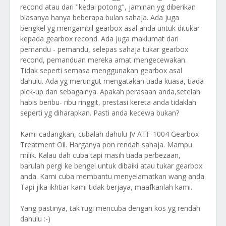
recond atau dari "kedai potong", jaminan yg diberikan
biasanya hanya beberapa bulan sahaja. Ada juga
bengkel yg mengambil gearbox asal anda untuk ditukar
kepada gearbox recond. Ada juga maklumat dari
pemandu - pemandu, selepas sahaja tukar gearbox
recond, pemanduan mereka amat mengecewakan.
Tidak seperti semasa menggunakan gearbox asal
dahulu. Ada yg merungut mengatakan tiada kuasa, tiada
pick-up dan sebagainya. Apakah perasaan anda,setelah
habis beribu- ribu ringgit, prestasi kereta anda tidaklah
seperti yg diharapkan. Pasti anda kecewa bukan?
Kami cadangkan, cubalah dahulu JV ATF-1004 Gearbox
Treatment Oil. Harganya pon rendah sahaja. Mampu
milik. Kalau dah cuba tapi masih tiada perbezaan,
barulah pergi ke bengel untuk dibaiki atau tukar gearbox
anda. Kami cuba membantu menyelamatkan wang anda.
Tapi jika ikhtiar kami tidak berjaya, maafkanlah kami.
Yang pastinya, tak rugi mencuba dengan kos yg rendah
dahulu :-)