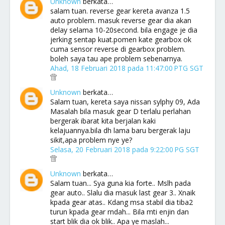
Unknown
berkata…
salam tuan. reverse gear kereta avanza 1.5
auto problem. masuk reverse gear dia akan
delay selama 10-20second. bila engage je dia
jerking sentap kuat.pomen kate gearbox ok
cuma sensor reverse di gearbox problem.
boleh saya tau ape problem sebenarnya.
Ahad, 18 Februari 2018 pada 11:47:00 PTG SGT
Unknown
berkata…
Salam tuan, kereta saya nissan sylphy 09, Ada
Masalah bila masuk gear D terlalu perlahan
bergerak ibarat kita berjalan kaki
kelajuannya.bila dh lama baru bergerak laju
sikit,apa problem nye ye?
Selasa, 20 Februari 2018 pada 9:22:00 PG SGT
Unknown
berkata…
Salam tuan... Sya guna kia forte.. Mslh pada
gear auto.. Slalu dia masuk last gear 3.. Xnaik
kpada gear atas.. Kdang msa stabil dia tiba2
turun kpada gear rndah... Bila mti enjin dan
start blik dia ok blik.. Apa ye maslah...