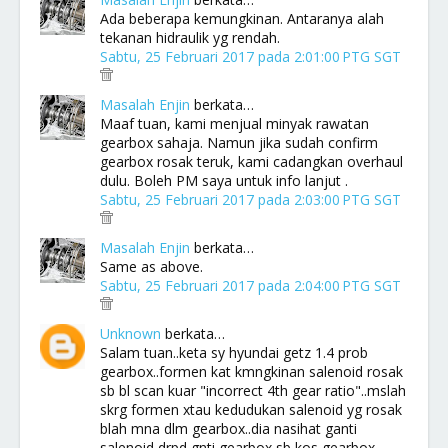
Ada beberapa kemungkinan. Antaranya alah
tekanan hidraulik yg rendah.
Sabtu, 25 Februari 2017 pada 2:01:00 PTG SGT
Masalah Enjin
berkata…
Maaf tuan, kami menjual minyak rawatan
gearbox sahaja. Namun jika sudah confirm
gearbox rosak teruk, kami cadangkan overhaul
dulu. Boleh PM saya untuk info lanjut .
Sabtu, 25 Februari 2017 pada 2:03:00 PTG SGT
Masalah Enjin
berkata…
Same as above.
Sabtu, 25 Februari 2017 pada 2:04:00 PTG SGT
Unknown
berkata…
Salam tuan..keta sy hyundai getz 1.4 prob
gearbox..formen kat kmngkinan salenoid rosak
sb bl scan kuar "incorrect 4th gear ratio"..mslah
skrg formen xtau kedudukan salenoid yg rosak
blah mna dlm gearbox..dia nasihat ganti
salenoid drpd gnti gearbox sb kos gearbox