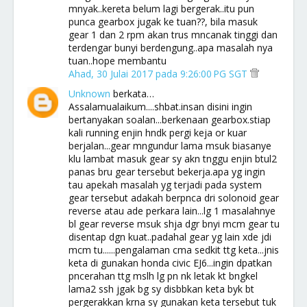
mnyak..kereta belum lagi bergerak..itu pun
punca gearbox jugak ke tuan??, bila masuk
gear 1 dan 2 rpm akan trus mncanak tinggi dan
terdengar bunyi berdengung..apa masalah nya
tuan..hope membantu
Ahad, 30 Julai 2017 pada 9:26:00 PG SGT
Unknown
berkata…
Assalamualaikum....shbat.insan disini ingin
bertanyakan soalan...berkenaan gearbox.stiap
kali running enjin hndk pergi keja or kuar
berjalan...gear mngundur lama msuk biasanye
klu lambat masuk gear sy akn tnggu enjin btul2
panas bru gear tersebut bekerja.apa yg ingin
tau apekah masalah yg terjadi pada system
gear tersebut adakah berpnca dri solonoid gear
reverse atau ade perkara lain...lg 1 masalahnye
bl gear reverse msuk shja dgr bnyi mcm gear tu
disentap dgn kuat..padahal gear yg lain xde jdi
mcm tu......pengalaman cma sedkit ttg keta...jnis
keta di gunakan honda civic EJ6...ingin dpatkan
pncerahan ttg mslh lg pn nk letak kt bngkel
lama2 ssh jgak bg sy disbbkan keta byk bt
pergerakkan krna sy gunakan keta tersebut tuk