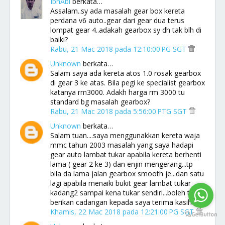
IbnAbi
berkata…
Assalam..sy ada masalah gear box kereta
perdana v6 auto..gear dari gear dua terus
lompat gear 4..adakah gearbox sy dh tak blh di
baiki?
Rabu, 21 Mac 2018 pada 12:10:00 PG SGT
Unknown
berkata…
Salam saya ada kereta atos 1.0 rosak gearbox
di gear 3 ke atas. Bila pegi ke specialist gearbox
katanya rm3000. Adakh harga rm 3000 tu
standard bg masalah gearbox?
Rabu, 21 Mac 2018 pada 5:56:00 PTG SGT
Unknown
berkata…
Salam tuan....saya menggunakkan kereta waja
mmc tahun 2003 masalah yang saya hadapi
gear auto lambat tukar apabila kereta berhenti
lama ( gear 2 ke 3) dan enjin mengerang...tp
bila da lama jalan gearbox smooth je...dan satu
lagi apabila menaiki bukit gear lambat tukar
kadang2 sampai kena tukar sendiri...boleh tuan
berikan cadangan kepada saya terima kasih
Khamis, 22 Mac 2018 pada 12:21:00 PG SGT