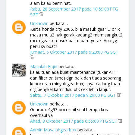
alam kalau berminat..
Rabu, 20 September 2017 pada 10:59:00 PTG
SGT
Unknown
berkata…
Kerta honda city 2006, bila masuk gear D or R
masa mula2 nak gerak kadang2 mcm sangkut2
mcm gear x masuk pastu baru gerak. Apa yg
perlu sy buat?
Jumaat, 6 Oktober 2017 pada 9:20:00 PG SGT
Masalah Enjin
berkata…
kalau tuan ada buat maintenance (tukar ATF
dan filter on time) dgn baik dan tiada sebarang
kebocoran minyak gearbox, saya cadang tuan
dtg bengkel kami dulu utk cek lebih lanjut.
Sabtu, 7 Oktober 2017 pada 9:29:00 PG SGT
Unknown
berkata…
Gearbox 4g93 bocor oil seal berapa kos
overhaul ya
Ahad, 8 Oktober 2017 pada 6:55:00 PTG SGT
Admin Masalahgearbox
berkata…