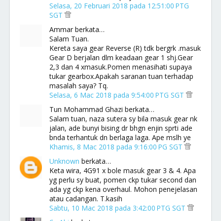
Selasa, 20 Februari 2018 pada 12:51:00 PTG
SGT
Ammar berkata…
Salam Tuan.
Kereta saya gear Reverse (R) tdk bergrk .masuk
Gear D berjalan dlm keadaan gear 1 shj.Gear
2,3 dan 4 xmasuk.Pomen menasihati supaya
tukar gearbox.Apakah saranan tuan terhadap
masalah saya? Tq.
Selasa, 6 Mac 2018 pada 9:54:00 PTG SGT
Tun Mohammad Ghazi berkata…
Salam tuan, naza sutera sy bila masuk gear nk
jalan, ade bunyi bising dr bhgn enjin sprti ade
bnda terhantuk dn berlaga laga. Ape mslh ye
Khamis, 8 Mac 2018 pada 9:16:00 PG SGT
Unknown
berkata…
Keta wira, 4G91 x bole masuk gear 3 & 4. Apa
yg perlu sy buat, pomen ckp tukar second dan
ada yg ckp kena overhaul. Mohon penejelasan
atau cadangan. T.kasih
Sabtu, 10 Mac 2018 pada 3:42:00 PTG SGT