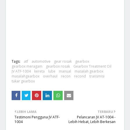
Tags:
atf
automotive
gear rosak
gearbox
gearbox meragam
gearbox rosak
Gearbox Treatment Oil
JV ATF-1004
kereta
lube
manual
masalah gearbox
masalahgearbox
overhaul
recon
recond
transmisi
tukar gearbox
LEBIH LAMA
TERBARU
Testimoni Pengguna JV ATF-
Pelancaran JV AT-1004 -
1004
Lebih Hebat, Lebih Berkesan