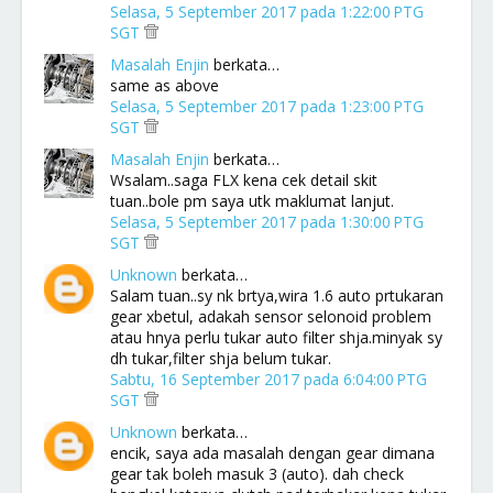
Selasa, 5 September 2017 pada 1:22:00 PTG
SGT
Masalah Enjin
berkata…
same as above
Selasa, 5 September 2017 pada 1:23:00 PTG
SGT
Masalah Enjin
berkata…
Wsalam..saga FLX kena cek detail skit
tuan..bole pm saya utk maklumat lanjut.
Selasa, 5 September 2017 pada 1:30:00 PTG
SGT
Unknown
berkata…
Salam tuan..sy nk brtya,wira 1.6 auto prtukaran
gear xbetul, adakah sensor selonoid problem
atau hnya perlu tukar auto filter shja.minyak sy
dh tukar,filter shja belum tukar.
Sabtu, 16 September 2017 pada 6:04:00 PTG
SGT
Unknown
berkata…
encik, saya ada masalah dengan gear dimana
gear tak boleh masuk 3 (auto). dah check