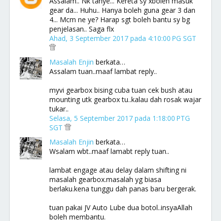
Assalam.. Nk tanye... Kereta sy xboleh masuk
gear da... Huhu.. Hanya boleh guna gear 3 dan
4... Mcm ne ye? Harap sgt boleh bantu sy bg
penjelasan.. Saga flx
Ahad, 3 September 2017 pada 4:10:00 PG SGT
Masalah Enjin
berkata…
Assalam tuan..maaf lambat reply..
myvi gearbox bising cuba tuan cek bush atau
mounting utk gearbox tu..kalau dah rosak wajar
tukar..
Selasa, 5 September 2017 pada 1:18:00 PTG
SGT
Masalah Enjin
berkata…
Wsalam wbt..maaf lamabt reply tuan..
lambat engage atau delay dalam shifting ni
masalah gearbox.masalah yg biasa
berlaku.kena tunggu dah panas baru bergerak.
tuan pakai JV Auto Lube dua botol..insyaAllah
boleh membantu.