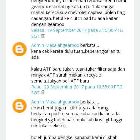
bengkel katanya clutch pad terbakar kena tukar
gearbox estimating kos up to 15k. sangat
mahal. kereta suv chevrolet captiva. boleh bagi
cadangan. betul ke clutch pad tu ada kaitan
dengan gearbox
Selasa, 19 September 2017 pada 2:15:00 PTG
SGT
Admin Masalahgearbox
berkata…
kena cek kereta dulu tuan..keberangkalian tu
ada.
kalau ATF baru tukar, tuan tukar filter saja dan
minyak ATF suruh mekanik recycle
semula..takyah beli ATF baru
Rabu, 20 September 2017 pada 10:55:00 PTG
SGT
Admin Masalahgearbox
berkata…
emm berat juga ni cik ifa..ya ada mmg
berkaitan part tu semua.cuba cari kalau ada
bengkel yg boleh baiki dulu sbb kos sgt tinggi
utk tukar seketul..
boleh jumpa bengkel sahabat kami di shah