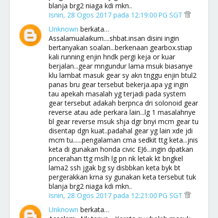
blanja brg2 niaga kdi mkn..
Isnin, 28 Ogos 2017 pada 12:19:00 PG SGT
Unknown
berkata…
Assalamualaikum....shbat.insan disini ingin
bertanyakan soalan...berkenaan gearbox.stiap
kali running enjin hndk pergi keja or kuar
berjalan...gear mngundur lama msuk biasanye
klu lambat masuk gear sy akn tnggu enjin btul2
panas bru gear tersebut bekerja.apa yg ingin
tau apekah masalah yg terjadi pada system
gear tersebut adakah berpnca dri solonoid gear
reverse atau ade perkara lain...lg 1 masalahnye
bl gear reverse msuk shja dgr bnyi mcm gear tu
disentap dgn kuat..padahal gear yg lain xde jdi
mcm tu......pengalaman cma sedkit ttg keta...jnis
keta di gunakan honda civic EJ6...ingin dpatkan
pncerahan ttg mslh lg pn nk letak kt bngkel
lama2 ssh jgak bg sy disbbkan keta byk bt
pergerakkan krna sy gunakan keta tersebut tuk
blanja brg2 niaga kdi mkn..
Isnin, 28 Ogos 2017 pada 12:21:00 PG SGT
Unknown
berkata…