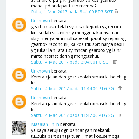
mahal..pd pndapat tuan mcmna?..
Rabu, 1 Mac 2017 pada 8:41:00 PTG SGT
Unknown
berkata…
gearbox asal telah sy tukar kepada yg recorn
kini sudah setahun sy menggunakannya dan
skrg mengalami mslh,apekah patut sy repair yg
gearbox recond ni(jika kos tdk sprt harga sebiji
yg tukar lain) atau sy mncari gearbox yg lain?
minta nasihat dari yg mengetahui,
Sabtu, 4 Mac 2017 pada 3:04:00 PG SGT
Unknown
berkata…
Kereta xjalan dan gear seolah xmasuk...boleh lg
ke
Sabtu, 4 Mac 2017 pada 11:44:00 PTG SGT
Unknown
berkata…
Kereta xjalan dan gear seolah xmasuk...boleh lg
ke
Sabtu, 4 Mac 2017 pada 11:47:00 PTG SGT
Masalah Enjin
berkata…
ya saya setuju dgn pandangan mekanik
tu...tuka part sahaja tuan..jimat kos..semoga