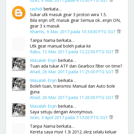
Isnin, 6 Mac 2017 pada 4:10:00 PTG SGT
rashidi
berkata…
Sukar utk masuk gear 3 proton wira 1.5.
Bila enjin off, masuk gear Semua ok...enjin ON,
gear 3 x masuk
Khamis, 9 Mac 2017 pada 10:34:00 PTG SGT
Tanpa Nama berkata…
Utk gear manual boleh pakai ke
Rabu, 15 Mac 2017 pada 12:22:00 PTG SGT
Masalah Enjin
berkata…
Tuan ada tukar ATF dan Gearbox filter on time?
Ahad, 26 Mac 2017 pada 11:25:00 PTG SGT
Masalah Enjin
berkata…
Boleh tuan, transmisi Manual dan Auto bole
guna.
Ahad, 26 Mac 2017 pada 11:26:00 PTG SGT
Masalah Enjin
berkata…
Saya setuju dengan Anonymous.
Isnin, 3 April 2017 pada 7:13:00 PTG SGT
Tanpa Nama berkata…
Kereta saya myvi 1.3i 2012..skrg selalu keluar