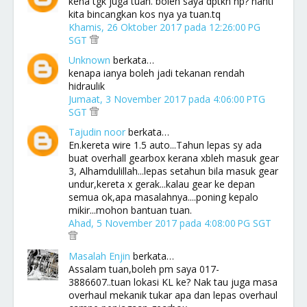
kena tgk juga tuan. boleh saya dptkn hp? nanti
kita bincangkan kos nya ya tuan.tq
Khamis, 26 Oktober 2017 pada 12:26:00 PG
SGT
Unknown
berkata…
kenapa ianya boleh jadi tekanan rendah
hidraulik
Jumaat, 3 November 2017 pada 4:06:00 PTG
SGT
Tajudin noor
berkata…
En.kereta wire 1.5 auto...Tahun lepas sy ada
buat overhall gearbox kerana xbleh masuk gear
3, Alhamdulillah...lepas setahun bila masuk gear
undur,kereta x gerak...kalau gear ke depan
semua ok,apa masalahnya....poning kepalo
mikir...mohon bantuan tuan.
Ahad, 5 November 2017 pada 4:08:00 PG SGT
Masalah Enjin
berkata…
Assalam tuan,boleh pm saya 017-
3886607..tuan lokasi KL ke? Nak tau juga masa
overhaul mekanik tukar apa dan lepas overhaul