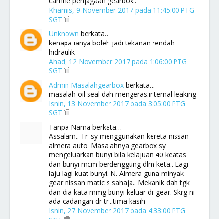
camne penjagaan gearbox..
Khamis, 9 November 2017 pada 11:45:00 PTG
SGT
Unknown
berkata…
kenapa ianya boleh jadi tekanan rendah
hidraulik
Ahad, 12 November 2017 pada 1:06:00 PTG
SGT
Admin Masalahgearbox
berkata…
masalah oil seal dah mengeras.internal leaking
Isnin, 13 November 2017 pada 3:05:00 PTG
SGT
Tanpa Nama berkata…
Assalam.. Tn sy menggunakan kereta nissan
almera auto. Masalahnya gearbox sy
mengeluarkan bunyi bila kelajuan 40 keatas
dan bunyi mcm berdenggung dlm keta.. Lagi
laju lagi kuat bunyi. N. Almera guna minyak
gear nissan matic s sahaja.. Mekanik dah tgk
dan dia kata mmg bunyi keluar dr gear. Skrg ni
ada cadangan dr tn..tima kasih
Isnin, 27 November 2017 pada 4:33:00 PTG