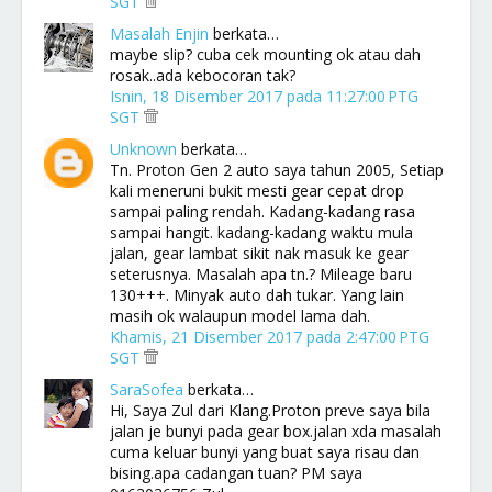
SGT
Masalah Enjin
berkata…
maybe slip? cuba cek mounting ok atau dah
rosak..ada kebocoran tak?
Isnin, 18 Disember 2017 pada 11:27:00 PTG
SGT
Unknown
berkata…
Tn. Proton Gen 2 auto saya tahun 2005, Setiap
kali meneruni bukit mesti gear cepat drop
sampai paling rendah. Kadang-kadang rasa
sampai hangit. kadang-kadang waktu mula
jalan, gear lambat sikit nak masuk ke gear
seterusnya. Masalah apa tn.? Mileage baru
130+++. Minyak auto dah tukar. Yang lain
masih ok walaupun model lama dah.
Khamis, 21 Disember 2017 pada 2:47:00 PTG
SGT
SaraSofea
berkata…
Hi, Saya Zul dari Klang.Proton preve saya bila
jalan je bunyi pada gear box.jalan xda masalah
cuma keluar bunyi yang buat saya risau dan
bising.apa cadangan tuan? PM saya