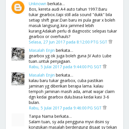
Unknown
berkata…
Bos, kereta audi A4 auto tahun 1997.Baru
tukar gearbox..tapi still ada sound "dukk" bila
setiap shift gear.Dan baru ini pula gear x boleh
masuk langsung..kira jammed lebih
kurang.Adakah perlu di diagnostic selepas tukar
gearbox or overhauls?
Selasa, 27 Jun 2017 pada 8:12:00 PTG SGT
Masalah Enjin
berkata…
gearbox yg ok juga boleh guna JV Auto Lube
tuan..untuk penjagaan.
Rabu, 5 Julai 2017 pada 9:44:00 PG SGT
Masalah Enjin
berkata…
kalau baru tukar gearbox, cuba pastikan
jaminan yg diberikan berapa lama. kalau
tempoh jaminan masih ada, amat wajar claim
dgn kedai gearbox dulu.biasa kedai kasi 3-6
bulan.
Rabu, 5 Julai 2017 pada 9:46:00 PG SGT
Tanpa Nama berkata…
Salam tuan, sy ada pengguna myvi disini sy
kongsikan masalah berdengung disaat sy tekan