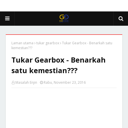
Laman utama
tukar gearbox
Tukar Gearbox - Benarkah satu
kemestian???
Tukar Gearbox - Benarkah
satu kemestian???
Masalah Enjin
Rabu, November 23, 2016