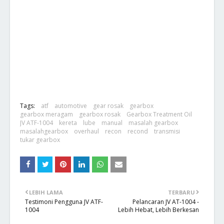
Tags:
atf
automotive
gear rosak
gearbox
gearbox meragam
gearbox rosak
Gearbox Treatment Oil
JV ATF-1004
kereta
lube
manual
masalah gearbox
masalahgearbox
overhaul
recon
recond
transmisi
tukar gearbox
LEBIH LAMA
TERBARU
Testimoni Pengguna JV ATF-
Pelancaran JV AT-1004 -
1004
Lebih Hebat, Lebih Berkesan