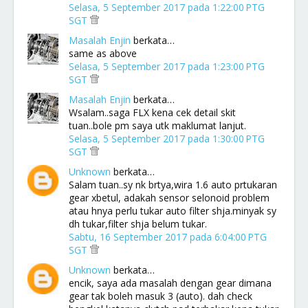
Selasa, 5 September 2017 pada 1:22:00 PTG
SGT
Masalah Enjin
berkata…
same as above
Selasa, 5 September 2017 pada 1:23:00 PTG
SGT
Masalah Enjin
berkata…
Wsalam..saga FLX kena cek detail skit
tuan..bole pm saya utk maklumat lanjut.
Selasa, 5 September 2017 pada 1:30:00 PTG
SGT
Unknown
berkata…
Salam tuan..sy nk brtya,wira 1.6 auto prtukaran
gear xbetul, adakah sensor selonoid problem
atau hnya perlu tukar auto filter shja.minyak sy
dh tukar,filter shja belum tukar.
Sabtu, 16 September 2017 pada 6:04:00 PTG
SGT
Unknown
berkata…
encik, saya ada masalah dengan gear dimana
gear tak boleh masuk 3 (auto). dah check