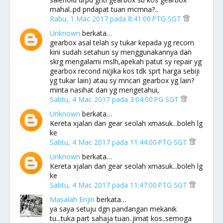
mahal..pd pndapat tuan mcmna?..
Rabu, 1 Mac 2017 pada 8:41:00 PTG SGT
Unknown
berkata…
gearbox asal telah sy tukar kepada yg recorn
kini sudah setahun sy menggunakannya dan
skrg mengalami mslh,apekah patut sy repair yg
gearbox recond ni(jika kos tdk sprt harga sebiji
yg tukar lain) atau sy mncari gearbox yg lain?
minta nasihat dari yg mengetahui,
Sabtu, 4 Mac 2017 pada 3:04:00 PG SGT
Unknown
berkata…
Kereta xjalan dan gear seolah xmasuk...boleh lg
ke
Sabtu, 4 Mac 2017 pada 11:44:00 PTG SGT
Unknown
berkata…
Kereta xjalan dan gear seolah xmasuk...boleh lg
ke
Sabtu, 4 Mac 2017 pada 11:47:00 PTG SGT
Masalah Enjin
berkata…
ya saya setuju dgn pandangan mekanik
tu...tuka part sahaja tuan..jimat kos..semoga