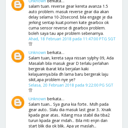
Unknown
berkata…
salam tuan. reverse gear kereta avanza 1.5
auto problem. masuk reverse gear dia akan
delay selama 10-20second. bila engage je dia
jerking sentap kuat.pomen kate gearbox ok
cuma sensor reverse di gearbox problem.
boleh saya tau ape problem sebenarnya.
Ahad, 18 Februari 2018 pada 11:47:00 PTG SGT
Unknown
berkata…
Salam tuan, kereta saya nissan sylphy 09, Ada
Masalah bila masuk gear D terlalu perlahan
bergerak ibarat kita berjalan kaki
kelajuannya.bila dh lama baru bergerak laju
sikit,apa problem nye ye?
Selasa, 20 Februari 2018 pada 9:22:00 PG SGT
Unknown
berkata…
Salam tuan... Sya guna kia forte.. Mslh pada
gear auto.. Slalu dia masuk last gear 3.. Xnaik
kpada gear atas.. Kdang msa stabil dia tiba2
turun kpada gear rndah... Bila mti enjin dan
start blik dia ok blik.. Apa ye maslah...