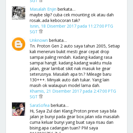
SGT
Masalah Enjin
berkata…
maybe slip? cuba cek mounting ok atau dah
rosak..ada kebocoran tak?
Isnin, 18 Disember 2017 pada 11:27:00 PTG
SGT
Unknown
berkata…
Tn. Proton Gen 2 auto saya tahun 2005, Setiap
kali meneruni bukit mesti gear cepat drop
sampai paling rendah. Kadang-kadang rasa
sampai hangit. kadang-kadang waktu mula
jalan, gear lambat sikit nak masuk ke gear
seterusnya. Masalah apa tn.? Mileage baru
130+++. Minyak auto dah tukar. Yang lain
masih ok walaupun model lama dah.
Khamis, 21 Disember 2017 pada 2:47:00 PTG
SGT
SaraSofea
berkata…
Hi, Saya Zul dari Klang.Proton preve saya bila
jalan je bunyi pada gear box.jalan xda masalah
cuma keluar bunyi yang buat saya risau dan
bising.apa cadangan tuan? PM saya