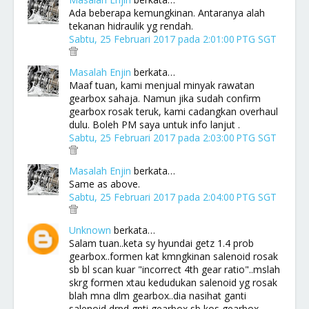
Ada beberapa kemungkinan. Antaranya alah
tekanan hidraulik yg rendah.
Sabtu, 25 Februari 2017 pada 2:01:00 PTG SGT
Masalah Enjin
berkata…
Maaf tuan, kami menjual minyak rawatan
gearbox sahaja. Namun jika sudah confirm
gearbox rosak teruk, kami cadangkan overhaul
dulu. Boleh PM saya untuk info lanjut .
Sabtu, 25 Februari 2017 pada 2:03:00 PTG SGT
Masalah Enjin
berkata…
Same as above.
Sabtu, 25 Februari 2017 pada 2:04:00 PTG SGT
Unknown
berkata…
Salam tuan..keta sy hyundai getz 1.4 prob
gearbox..formen kat kmngkinan salenoid rosak
sb bl scan kuar "incorrect 4th gear ratio"..mslah
skrg formen xtau kedudukan salenoid yg rosak
blah mna dlm gearbox..dia nasihat ganti
salenoid drpd gnti gearbox sb kos gearbox