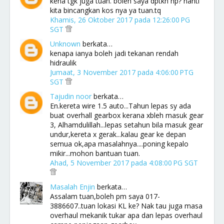
kena tgk juga tuan. boleh saya dptkn hp? nanti
kita bincangkan kos nya ya tuan.tq
Khamis, 26 Oktober 2017 pada 12:26:00 PG
SGT
Unknown
berkata…
kenapa ianya boleh jadi tekanan rendah
hidraulik
Jumaat, 3 November 2017 pada 4:06:00 PTG
SGT
Tajudin noor
berkata…
En.kereta wire 1.5 auto...Tahun lepas sy ada
buat overhall gearbox kerana xbleh masuk gear
3, Alhamdulillah...lepas setahun bila masuk gear
undur,kereta x gerak...kalau gear ke depan
semua ok,apa masalahnya....poning kepalo
mikir...mohon bantuan tuan.
Ahad, 5 November 2017 pada 4:08:00 PG SGT
Masalah Enjin
berkata…
Assalam tuan,boleh pm saya 017-
3886607..tuan lokasi KL ke? Nak tau juga masa
overhaul mekanik tukar apa dan lepas overhaul