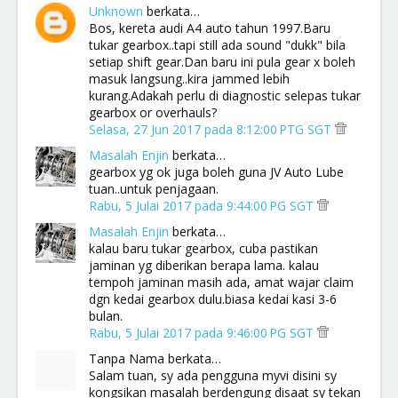
Unknown
berkata…
Bos, kereta audi A4 auto tahun 1997.Baru
tukar gearbox..tapi still ada sound "dukk" bila
setiap shift gear.Dan baru ini pula gear x boleh
masuk langsung..kira jammed lebih
kurang.Adakah perlu di diagnostic selepas tukar
gearbox or overhauls?
Selasa, 27 Jun 2017 pada 8:12:00 PTG SGT
Masalah Enjin
berkata…
gearbox yg ok juga boleh guna JV Auto Lube
tuan..untuk penjagaan.
Rabu, 5 Julai 2017 pada 9:44:00 PG SGT
Masalah Enjin
berkata…
kalau baru tukar gearbox, cuba pastikan
jaminan yg diberikan berapa lama. kalau
tempoh jaminan masih ada, amat wajar claim
dgn kedai gearbox dulu.biasa kedai kasi 3-6
bulan.
Rabu, 5 Julai 2017 pada 9:46:00 PG SGT
Tanpa Nama berkata…
Salam tuan, sy ada pengguna myvi disini sy
kongsikan masalah berdengung disaat sy tekan