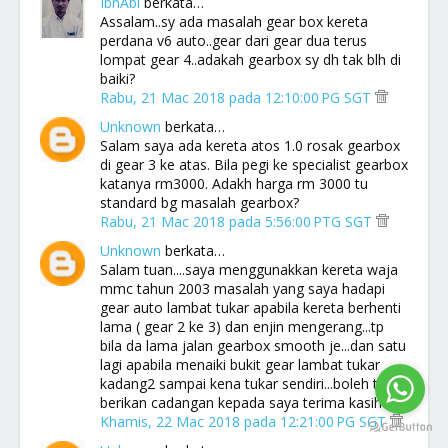
IbnAbi
berkata…
Assalam..sy ada masalah gear box kereta
perdana v6 auto..gear dari gear dua terus
lompat gear 4..adakah gearbox sy dh tak blh di
baiki?
Rabu, 21 Mac 2018 pada 12:10:00 PG SGT
Unknown
berkata…
Salam saya ada kereta atos 1.0 rosak gearbox
di gear 3 ke atas. Bila pegi ke specialist gearbox
katanya rm3000. Adakh harga rm 3000 tu
standard bg masalah gearbox?
Rabu, 21 Mac 2018 pada 5:56:00 PTG SGT
Unknown
berkata…
Salam tuan....saya menggunakkan kereta waja
mmc tahun 2003 masalah yang saya hadapi
gear auto lambat tukar apabila kereta berhenti
lama ( gear 2 ke 3) dan enjin mengerang...tp
bila da lama jalan gearbox smooth je...dan satu
lagi apabila menaiki bukit gear lambat tukar
kadang2 sampai kena tukar sendiri...boleh tuan
berikan cadangan kepada saya terima kasih
Khamis, 22 Mac 2018 pada 12:21:00 PG SGT