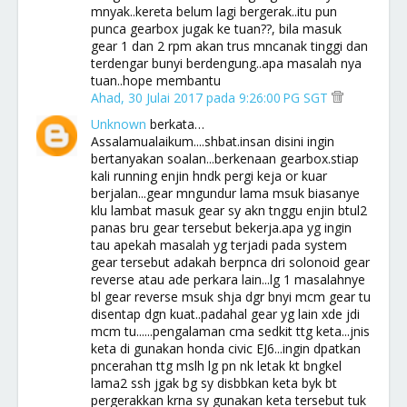
mnyak..kereta belum lagi bergerak..itu pun
punca gearbox jugak ke tuan??, bila masuk
gear 1 dan 2 rpm akan trus mncanak tinggi dan
terdengar bunyi berdengung..apa masalah nya
tuan..hope membantu
Ahad, 30 Julai 2017 pada 9:26:00 PG SGT
Unknown
berkata…
Assalamualaikum....shbat.insan disini ingin
bertanyakan soalan...berkenaan gearbox.stiap
kali running enjin hndk pergi keja or kuar
berjalan...gear mngundur lama msuk biasanye
klu lambat masuk gear sy akn tnggu enjin btul2
panas bru gear tersebut bekerja.apa yg ingin
tau apekah masalah yg terjadi pada system
gear tersebut adakah berpnca dri solonoid gear
reverse atau ade perkara lain...lg 1 masalahnye
bl gear reverse msuk shja dgr bnyi mcm gear tu
disentap dgn kuat..padahal gear yg lain xde jdi
mcm tu......pengalaman cma sedkit ttg keta...jnis
keta di gunakan honda civic EJ6...ingin dpatkan
pncerahan ttg mslh lg pn nk letak kt bngkel
lama2 ssh jgak bg sy disbbkan keta byk bt
pergerakkan krna sy gunakan keta tersebut tuk