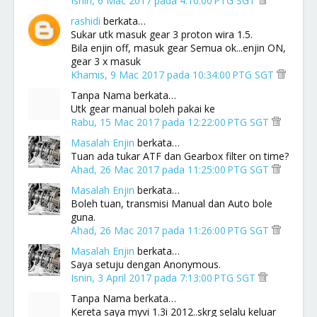
Isnin, 6 Mac 2017 pada 4:10:00 PTG SGT
rashidi
berkata…
Sukar utk masuk gear 3 proton wira 1.5.
Bila enjin off, masuk gear Semua ok...enjin ON,
gear 3 x masuk
Khamis, 9 Mac 2017 pada 10:34:00 PTG SGT
Tanpa Nama berkata…
Utk gear manual boleh pakai ke
Rabu, 15 Mac 2017 pada 12:22:00 PTG SGT
Masalah Enjin
berkata…
Tuan ada tukar ATF dan Gearbox filter on time?
Ahad, 26 Mac 2017 pada 11:25:00 PTG SGT
Masalah Enjin
berkata…
Boleh tuan, transmisi Manual dan Auto bole
guna.
Ahad, 26 Mac 2017 pada 11:26:00 PTG SGT
Masalah Enjin
berkata…
Saya setuju dengan Anonymous.
Isnin, 3 April 2017 pada 7:13:00 PTG SGT
Tanpa Nama berkata…
Kereta saya myvi 1.3i 2012..skrg selalu keluar