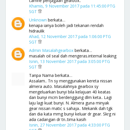
camne penjagaan gearbox..
Khamis, 9 November 2017 pada 11:45:00 PTG
SGT
Unknown
berkata…
kenapa ianya boleh jadi tekanan rendah
hidraulik
Ahad, 12 November 2017 pada 1:06:00 PTG
SGT
Admin Masalahgearbox
berkata…
masalah oil seal dah mengeras.internal leaking
Isnin, 13 November 2017 pada 3:05:00 PTG
SGT
Tanpa Nama berkata…
Assalam.. Tn sy menggunakan kereta nissan
almera auto. Masalahnya gearbox sy
mengeluarkan bunyi bila kelajuan 40 keatas
dan bunyi mcm berdenggung dlm keta.. Lagi
laju lagi kuat bunyi. N. Almera guna minyak
gear nissan matic s sahaja.. Mekanik dah tgk
dan dia kata mmg bunyi keluar dr gear. Skrg ni
ada cadangan dr tn..tima kasih
Isnin, 27 November 2017 pada 4:33:00 PTG