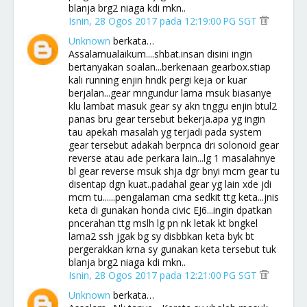
blanja brg2 niaga kdi mkn..
Isnin, 28 Ogos 2017 pada 12:19:00 PG SGT
Unknown
berkata…
Assalamualaikum....shbat.insan disini ingin
bertanyakan soalan...berkenaan gearbox.stiap
kali running enjin hndk pergi keja or kuar
berjalan...gear mngundur lama msuk biasanye
klu lambat masuk gear sy akn tnggu enjin btul2
panas bru gear tersebut bekerja.apa yg ingin
tau apekah masalah yg terjadi pada system
gear tersebut adakah berpnca dri solonoid gear
reverse atau ade perkara lain...lg 1 masalahnye
bl gear reverse msuk shja dgr bnyi mcm gear tu
disentap dgn kuat..padahal gear yg lain xde jdi
mcm tu......pengalaman cma sedkit ttg keta...jnis
keta di gunakan honda civic EJ6...ingin dpatkan
pncerahan ttg mslh lg pn nk letak kt bngkel
lama2 ssh jgak bg sy disbbkan keta byk bt
pergerakkan krna sy gunakan keta tersebut tuk
blanja brg2 niaga kdi mkn..
Isnin, 28 Ogos 2017 pada 12:21:00 PG SGT
Unknown
berkata…