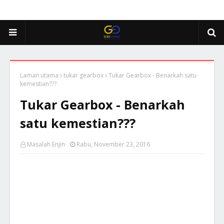
Laman utama
tukar gearbox
Tukar Gearbox - Benarkah satu
kemestian???
Tukar Gearbox - Benarkah
satu kemestian???
Masalah Enjin
Rabu, November 23, 2016