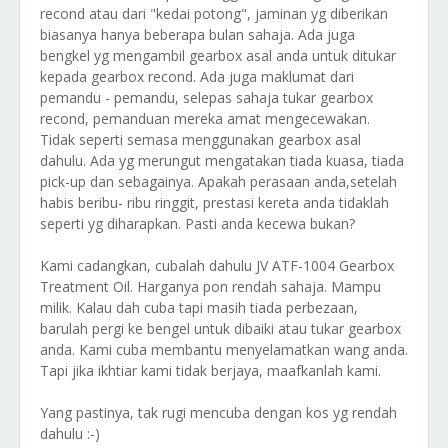
recond atau dari "kedai potong", jaminan yg diberikan
biasanya hanya beberapa bulan sahaja. Ada juga
bengkel yg mengambil gearbox asal anda untuk ditukar
kepada gearbox recond. Ada juga maklumat dari
pemandu - pemandu, selepas sahaja tukar gearbox
recond, pemanduan mereka amat mengecewakan.
Tidak seperti semasa menggunakan gearbox asal
dahulu. Ada yg merungut mengatakan tiada kuasa, tiada
pick-up dan sebagainya. Apakah perasaan anda,setelah
habis beribu- ribu ringgit, prestasi kereta anda tidaklah
seperti yg diharapkan. Pasti anda kecewa bukan?
Kami cadangkan, cubalah dahulu JV ATF-1004 Gearbox
Treatment Oil. Harganya pon rendah sahaja. Mampu
milik. Kalau dah cuba tapi masih tiada perbezaan,
barulah pergi ke bengel untuk dibaiki atau tukar gearbox
anda. Kami cuba membantu menyelamatkan wang anda.
Tapi jika ikhtiar kami tidak berjaya, maafkanlah kami.
Yang pastinya, tak rugi mencuba dengan kos yg rendah
dahulu :-)