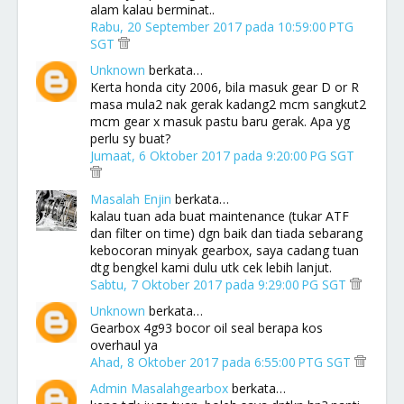
alam kalau berminat..
Rabu, 20 September 2017 pada 10:59:00 PTG
SGT
Unknown
berkata…
Kerta honda city 2006, bila masuk gear D or R
masa mula2 nak gerak kadang2 mcm sangkut2
mcm gear x masuk pastu baru gerak. Apa yg
perlu sy buat?
Jumaat, 6 Oktober 2017 pada 9:20:00 PG SGT
Masalah Enjin
berkata…
kalau tuan ada buat maintenance (tukar ATF
dan filter on time) dgn baik dan tiada sebarang
kebocoran minyak gearbox, saya cadang tuan
dtg bengkel kami dulu utk cek lebih lanjut.
Sabtu, 7 Oktober 2017 pada 9:29:00 PG SGT
Unknown
berkata…
Gearbox 4g93 bocor oil seal berapa kos
overhaul ya
Ahad, 8 Oktober 2017 pada 6:55:00 PTG SGT
Admin Masalahgearbox
berkata…