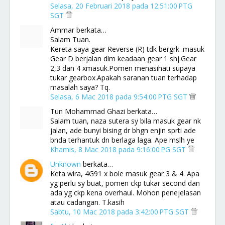
Selasa, 20 Februari 2018 pada 12:51:00 PTG
SGT
Ammar berkata…
Salam Tuan.
Kereta saya gear Reverse (R) tdk bergrk .masuk
Gear D berjalan dlm keadaan gear 1 shj.Gear
2,3 dan 4 xmasuk.Pomen menasihati supaya
tukar gearbox.Apakah saranan tuan terhadap
masalah saya? Tq.
Selasa, 6 Mac 2018 pada 9:54:00 PTG SGT
Tun Mohammad Ghazi berkata…
Salam tuan, naza sutera sy bila masuk gear nk
jalan, ade bunyi bising dr bhgn enjin sprti ade
bnda terhantuk dn berlaga laga. Ape mslh ye
Khamis, 8 Mac 2018 pada 9:16:00 PG SGT
Unknown
berkata…
Keta wira, 4G91 x bole masuk gear 3 & 4. Apa
yg perlu sy buat, pomen ckp tukar second dan
ada yg ckp kena overhaul. Mohon penejelasan
atau cadangan. T.kasih
Sabtu, 10 Mac 2018 pada 3:42:00 PTG SGT