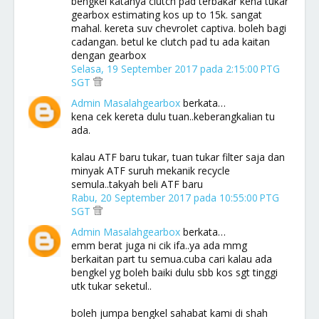
bengkel katanya clutch pad terbakar kena tukar
gearbox estimating kos up to 15k. sangat
mahal. kereta suv chevrolet captiva. boleh bagi
cadangan. betul ke clutch pad tu ada kaitan
dengan gearbox
Selasa, 19 September 2017 pada 2:15:00 PTG
SGT
Admin Masalahgearbox
berkata…
kena cek kereta dulu tuan..keberangkalian tu
ada.
kalau ATF baru tukar, tuan tukar filter saja dan
minyak ATF suruh mekanik recycle
semula..takyah beli ATF baru
Rabu, 20 September 2017 pada 10:55:00 PTG
SGT
Admin Masalahgearbox
berkata…
emm berat juga ni cik ifa..ya ada mmg
berkaitan part tu semua.cuba cari kalau ada
bengkel yg boleh baiki dulu sbb kos sgt tinggi
utk tukar seketul..
boleh jumpa bengkel sahabat kami di shah