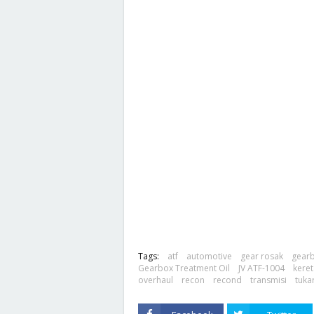
Tags:
atf
automotive
gear rosak
gear
Gearbox Treatment Oil
JV ATF-1004
keret
overhaul
recon
recond
transmisi
tuka