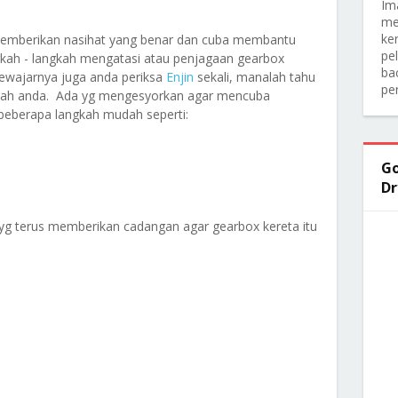
Im
me
ker
memberikan nasihat yang benar dan cuba membantu
pe
ah - langkah mengatasi atau penjagaan gearbox
ba
Sewajarnya juga anda periksa
Enjin
sekali, manalah tahu
pe
alah anda. Ada yg mengesyorkan agar mencuba
beberapa langkah mudah seperti:
Go
Dr
g terus memberikan cadangan agar gearbox kereta itu