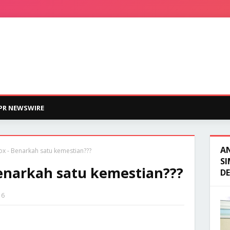
PR NEWSWIRE
A
x - Benarkah satu kemestian???
SI
enarkah satu kemestian???
D
16