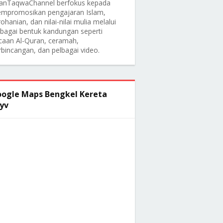
anTaqwaChannel berfokus kepada
mpromosikan pengajaran Islam,
ohanian, dan nilai-nilai mulia melalui
lbagai bentuk kandungan seperti
caan Al-Quran, ceramah,
rbincangan, dan pelbagai video.
ogle Maps Bengkel Kereta
yv