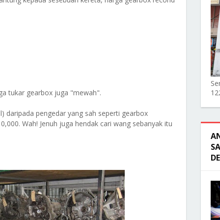
Ser
ga tukar gearbox juga "mewah".
12
al) daripada pengedar yang sah seperti gearbox
0,000. Wah! Jenuh juga hendak cari wang sebanyak itu
A
SA
D