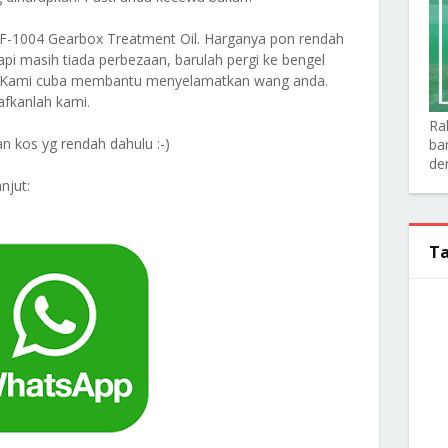
TF-1004 Gearbox Treatment Oil. Harganya pon rendah
api masih tiada perbezaan, barulah pergi ke bengel
da. Kami cuba membantu menyelamatkan wang anda.
aafkanlah kami.
Ra
n kos yg rendah dahulu :-)
ba
de
njut:
Ta