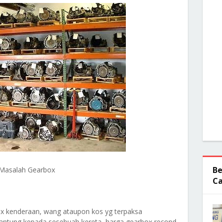
Be
Masalah Gearbox
Ca
x kenderaan, wang ataupon kos yg terpaksa
ergantung kepada sesebuah kereta, harga gearbox recond