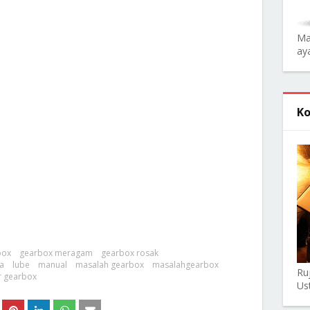
Ma
aya
Ko
box
gearbox meragam
gearbox rosak
a
lube
manual
masalah gearbox
masalahgearbox
Ru
r gearbox
Us