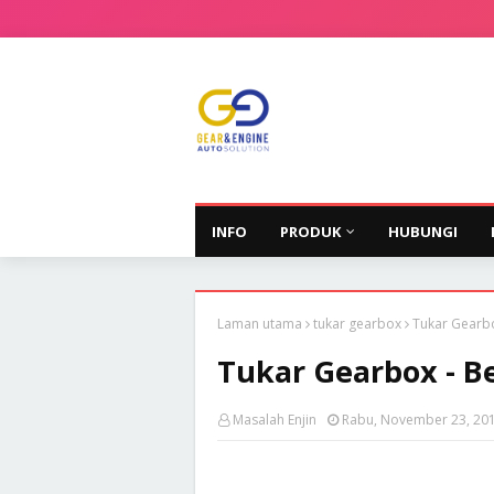
INFO
PRODUK
HUBUNGI
Laman utama
tukar gearbox
Tukar Gearbo
Tukar Gearbox - B
Masalah Enjin
Rabu, November 23, 20