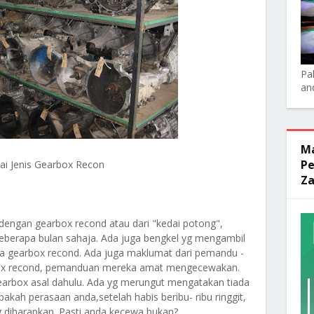
Pa
an
Ma
Pe
ai Jenis Gearbox Recon
Za
engan gearbox recond atau dari "kedai potong",
beberapa bulan sahaja. Ada juga bengkel yg mengambil
da gearbox recond. Ada juga maklumat dari pemandu -
box recond, pemanduan mereka amat mengecewakan.
arbox asal dahulu. Ada yg merungut mengatakan tiada
pakah perasaan anda,setelah habis beribu- ribu ringgit,
yg diharapkan. Pasti anda kecewa bukan?