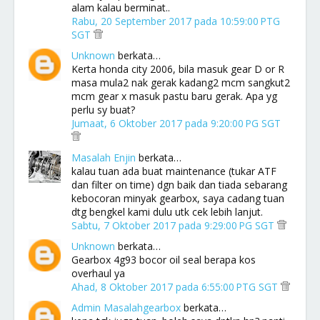
alam kalau berminat..
Rabu, 20 September 2017 pada 10:59:00 PTG
SGT
Unknown
berkata…
Kerta honda city 2006, bila masuk gear D or R
masa mula2 nak gerak kadang2 mcm sangkut2
mcm gear x masuk pastu baru gerak. Apa yg
perlu sy buat?
Jumaat, 6 Oktober 2017 pada 9:20:00 PG SGT
Masalah Enjin
berkata…
kalau tuan ada buat maintenance (tukar ATF
dan filter on time) dgn baik dan tiada sebarang
kebocoran minyak gearbox, saya cadang tuan
dtg bengkel kami dulu utk cek lebih lanjut.
Sabtu, 7 Oktober 2017 pada 9:29:00 PG SGT
Unknown
berkata…
Gearbox 4g93 bocor oil seal berapa kos
overhaul ya
Ahad, 8 Oktober 2017 pada 6:55:00 PTG SGT
Admin Masalahgearbox
berkata…