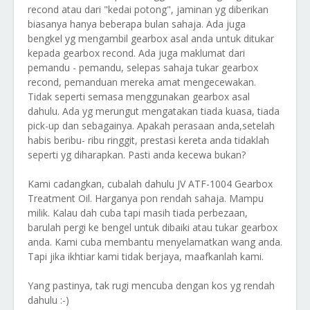
recond atau dari "kedai potong", jaminan yg diberikan
biasanya hanya beberapa bulan sahaja. Ada juga
bengkel yg mengambil gearbox asal anda untuk ditukar
kepada gearbox recond. Ada juga maklumat dari
pemandu - pemandu, selepas sahaja tukar gearbox
recond, pemanduan mereka amat mengecewakan.
Tidak seperti semasa menggunakan gearbox asal
dahulu. Ada yg merungut mengatakan tiada kuasa, tiada
pick-up dan sebagainya. Apakah perasaan anda,setelah
habis beribu- ribu ringgit, prestasi kereta anda tidaklah
seperti yg diharapkan. Pasti anda kecewa bukan?
Kami cadangkan, cubalah dahulu JV ATF-1004 Gearbox
Treatment Oil. Harganya pon rendah sahaja. Mampu
milik. Kalau dah cuba tapi masih tiada perbezaan,
barulah pergi ke bengel untuk dibaiki atau tukar gearbox
anda. Kami cuba membantu menyelamatkan wang anda.
Tapi jika ikhtiar kami tidak berjaya, maafkanlah kami.
Yang pastinya, tak rugi mencuba dengan kos yg rendah
dahulu :-)