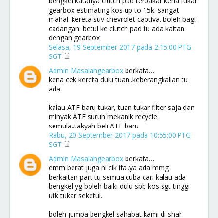
bengkel katanya clutch pad terbakar kena tukar
gearbox estimating kos up to 15k. sangat
mahal. kereta suv chevrolet captiva. boleh bagi
cadangan. betul ke clutch pad tu ada kaitan
dengan gearbox
Selasa, 19 September 2017 pada 2:15:00 PTG
SGT
Admin Masalahgearbox
berkata…
kena cek kereta dulu tuan..keberangkalian tu
ada.
kalau ATF baru tukar, tuan tukar filter saja dan
minyak ATF suruh mekanik recycle
semula..takyah beli ATF baru
Rabu, 20 September 2017 pada 10:55:00 PTG
SGT
Admin Masalahgearbox
berkata…
emm berat juga ni cik ifa..ya ada mmg
berkaitan part tu semua.cuba cari kalau ada
bengkel yg boleh baiki dulu sbb kos sgt tinggi
utk tukar seketul..
boleh jumpa bengkel sahabat kami di shah