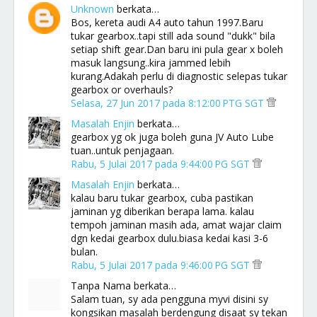
Unknown
berkata…
Bos, kereta audi A4 auto tahun 1997.Baru
tukar gearbox..tapi still ada sound "dukk" bila
setiap shift gear.Dan baru ini pula gear x boleh
masuk langsung..kira jammed lebih
kurang.Adakah perlu di diagnostic selepas tukar
gearbox or overhauls?
Selasa, 27 Jun 2017 pada 8:12:00 PTG SGT
Masalah Enjin
berkata…
gearbox yg ok juga boleh guna JV Auto Lube
tuan..untuk penjagaan.
Rabu, 5 Julai 2017 pada 9:44:00 PG SGT
Masalah Enjin
berkata…
kalau baru tukar gearbox, cuba pastikan
jaminan yg diberikan berapa lama. kalau
tempoh jaminan masih ada, amat wajar claim
dgn kedai gearbox dulu.biasa kedai kasi 3-6
bulan.
Rabu, 5 Julai 2017 pada 9:46:00 PG SGT
Tanpa Nama berkata…
Salam tuan, sy ada pengguna myvi disini sy
kongsikan masalah berdengung disaat sy tekan