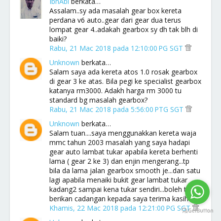
IbnAbi
berkata…
Assalam..sy ada masalah gear box kereta
perdana v6 auto..gear dari gear dua terus
lompat gear 4..adakah gearbox sy dh tak blh di
baiki?
Rabu, 21 Mac 2018 pada 12:10:00 PG SGT
Unknown
berkata…
Salam saya ada kereta atos 1.0 rosak gearbox
di gear 3 ke atas. Bila pegi ke specialist gearbox
katanya rm3000. Adakh harga rm 3000 tu
standard bg masalah gearbox?
Rabu, 21 Mac 2018 pada 5:56:00 PTG SGT
Unknown
berkata…
Salam tuan....saya menggunakkan kereta waja
mmc tahun 2003 masalah yang saya hadapi
gear auto lambat tukar apabila kereta berhenti
lama ( gear 2 ke 3) dan enjin mengerang...tp
bila da lama jalan gearbox smooth je...dan satu
lagi apabila menaiki bukit gear lambat tukar
kadang2 sampai kena tukar sendiri...boleh tuan
berikan cadangan kepada saya terima kasih
Khamis, 22 Mac 2018 pada 12:21:00 PG SGT