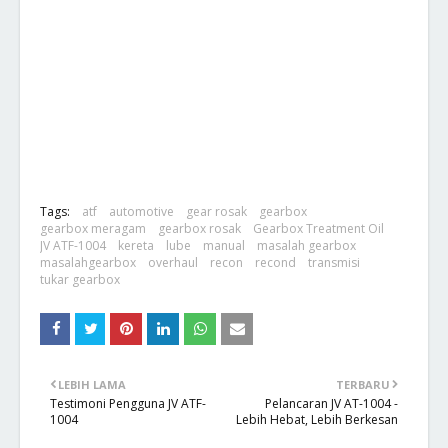
Tags:
atf
automotive
gear rosak
gearbox
gearbox meragam
gearbox rosak
Gearbox Treatment Oil
JV ATF-1004
kereta
lube
manual
masalah gearbox
masalahgearbox
overhaul
recon
recond
transmisi
tukar gearbox
LEBIH LAMA
TERBARU
Testimoni Pengguna JV ATF-
Pelancaran JV AT-1004 -
1004
Lebih Hebat, Lebih Berkesan