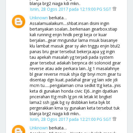
blanja brg2 niaga kdi mkn..
Isnin, 28 Ogos 2017 pada 12:19:00 PG SGT
Unknown
berkata…
Assalamualaikum....shbat.insan disini ingin
bertanyakan soalan...berkenaan gearbox.stiap
kali running enjin hndk pergi keja or kuar
berjalan...gear mngundur lama msuk biasanye
klu lambat masuk gear sy akn tnggu enjin btul2
panas bru gear tersebut bekerja.apa yg ingin
tau apekah masalah yg terjadi pada system
gear tersebut adakah berpnca dri solonoid gear
reverse atau ade perkara lain...lg 1 masalahnye
bl gear reverse msuk shja dgr bnyi mcm gear tu
disentap dgn kuat..padahal gear yg lain xde jdi
mcm tu......pengalaman cma sedkit ttg keta...jnis
keta di gunakan honda civic EJ6...ingin dpatkan
pncerahan ttg mslh lg pn nk letak kt bngkel
lama2 ssh jgak bg sy disbbkan keta byk bt
pergerakkan krna sy gunakan keta tersebut tuk
blanja brg2 niaga kdi mkn..
Isnin, 28 Ogos 2017 pada 12:21:00 PG SGT
Unknown
berkata…