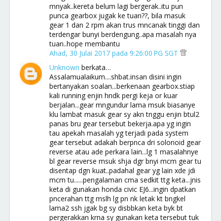
mnyak..kereta belum lagi bergerak..itu pun
punca gearbox jugak ke tuan??, bila masuk
gear 1 dan 2 rpm akan trus mncanak tinggi dan
terdengar bunyi berdengung..apa masalah nya
tuan..hope membantu
Ahad, 30 Julai 2017 pada 9:26:00 PG SGT
Unknown
berkata…
Assalamualaikum....shbat.insan disini ingin
bertanyakan soalan...berkenaan gearbox.stiap
kali running enjin hndk pergi keja or kuar
berjalan...gear mngundur lama msuk biasanye
klu lambat masuk gear sy akn tnggu enjin btul2
panas bru gear tersebut bekerja.apa yg ingin
tau apekah masalah yg terjadi pada system
gear tersebut adakah berpnca dri solonoid gear
reverse atau ade perkara lain...lg 1 masalahnye
bl gear reverse msuk shja dgr bnyi mcm gear tu
disentap dgn kuat..padahal gear yg lain xde jdi
mcm tu......pengalaman cma sedkit ttg keta...jnis
keta di gunakan honda civic EJ6...ingin dpatkan
pncerahan ttg mslh lg pn nk letak kt bngkel
lama2 ssh jgak bg sy disbbkan keta byk bt
pergerakkan krna sy gunakan keta tersebut tuk