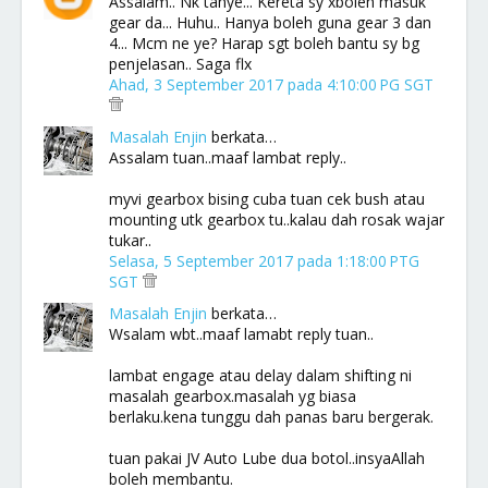
Assalam.. Nk tanye... Kereta sy xboleh masuk
gear da... Huhu.. Hanya boleh guna gear 3 dan
4... Mcm ne ye? Harap sgt boleh bantu sy bg
penjelasan.. Saga flx
Ahad, 3 September 2017 pada 4:10:00 PG SGT
Masalah Enjin
berkata…
Assalam tuan..maaf lambat reply..
myvi gearbox bising cuba tuan cek bush atau
mounting utk gearbox tu..kalau dah rosak wajar
tukar..
Selasa, 5 September 2017 pada 1:18:00 PTG
SGT
Masalah Enjin
berkata…
Wsalam wbt..maaf lamabt reply tuan..
lambat engage atau delay dalam shifting ni
masalah gearbox.masalah yg biasa
berlaku.kena tunggu dah panas baru bergerak.
tuan pakai JV Auto Lube dua botol..insyaAllah
boleh membantu.