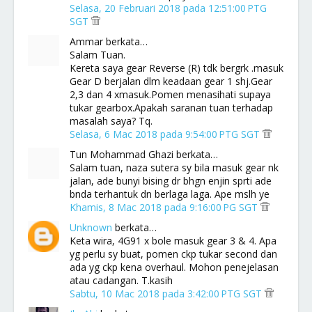
Selasa, 20 Februari 2018 pada 12:51:00 PTG
SGT
Ammar berkata…
Salam Tuan.
Kereta saya gear Reverse (R) tdk bergrk .masuk
Gear D berjalan dlm keadaan gear 1 shj.Gear
2,3 dan 4 xmasuk.Pomen menasihati supaya
tukar gearbox.Apakah saranan tuan terhadap
masalah saya? Tq.
Selasa, 6 Mac 2018 pada 9:54:00 PTG SGT
Tun Mohammad Ghazi berkata…
Salam tuan, naza sutera sy bila masuk gear nk
jalan, ade bunyi bising dr bhgn enjin sprti ade
bnda terhantuk dn berlaga laga. Ape mslh ye
Khamis, 8 Mac 2018 pada 9:16:00 PG SGT
Unknown
berkata…
Keta wira, 4G91 x bole masuk gear 3 & 4. Apa
yg perlu sy buat, pomen ckp tukar second dan
ada yg ckp kena overhaul. Mohon penejelasan
atau cadangan. T.kasih
Sabtu, 10 Mac 2018 pada 3:42:00 PTG SGT