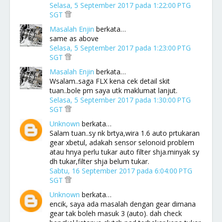
Selasa, 5 September 2017 pada 1:22:00 PTG
SGT
Masalah Enjin
berkata…
same as above
Selasa, 5 September 2017 pada 1:23:00 PTG
SGT
Masalah Enjin
berkata…
Wsalam..saga FLX kena cek detail skit
tuan..bole pm saya utk maklumat lanjut.
Selasa, 5 September 2017 pada 1:30:00 PTG
SGT
Unknown
berkata…
Salam tuan..sy nk brtya,wira 1.6 auto prtukaran
gear xbetul, adakah sensor selonoid problem
atau hnya perlu tukar auto filter shja.minyak sy
dh tukar,filter shja belum tukar.
Sabtu, 16 September 2017 pada 6:04:00 PTG
SGT
Unknown
berkata…
encik, saya ada masalah dengan gear dimana
gear tak boleh masuk 3 (auto). dah check