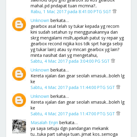
mahal..pd pndapat tuan mcmna?..
Rabu, 1 Mac 2017 pada 8:41:00 PTG SGT
Unknown
berkata…
gearbox asal telah sy tukar kepada yg recorn
kini sudah setahun sy menggunakannya dan
skrg mengalami mslh,apekah patut sy repair yg
gearbox recond ni(jika kos tdk sprt harga sebiji
yg tukar lain) atau sy mncari gearbox yg lain?
minta nasihat dari yg mengetahui,
Sabtu, 4 Mac 2017 pada 3:04:00 PG SGT
Unknown
berkata…
Kereta xjalan dan gear seolah xmasuk...boleh lg
ke
Sabtu, 4 Mac 2017 pada 11:44:00 PTG SGT
Unknown
berkata…
Kereta xjalan dan gear seolah xmasuk...boleh lg
ke
Sabtu, 4 Mac 2017 pada 11:47:00 PTG SGT
Masalah Enjin
berkata…
ya saya setuju dgn pandangan mekanik
tu...tuka part sahaja tuan..jimat kos..semoga