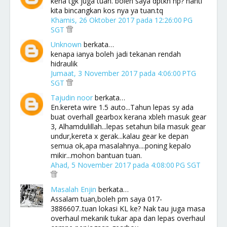
kena tgk juga tuan. boleh saya dptkn hp? nanti
kita bincangkan kos nya ya tuan.tq
Khamis, 26 Oktober 2017 pada 12:26:00 PG
SGT
Unknown
berkata…
kenapa ianya boleh jadi tekanan rendah
hidraulik
Jumaat, 3 November 2017 pada 4:06:00 PTG
SGT
Tajudin noor
berkata…
En.kereta wire 1.5 auto...Tahun lepas sy ada
buat overhall gearbox kerana xbleh masuk gear
3, Alhamdulillah...lepas setahun bila masuk gear
undur,kereta x gerak...kalau gear ke depan
semua ok,apa masalahnya....poning kepalo
mikir...mohon bantuan tuan.
Ahad, 5 November 2017 pada 4:08:00 PG SGT
Masalah Enjin
berkata…
Assalam tuan,boleh pm saya 017-
3886607..tuan lokasi KL ke? Nak tau juga masa
overhaul mekanik tukar apa dan lepas overhaul