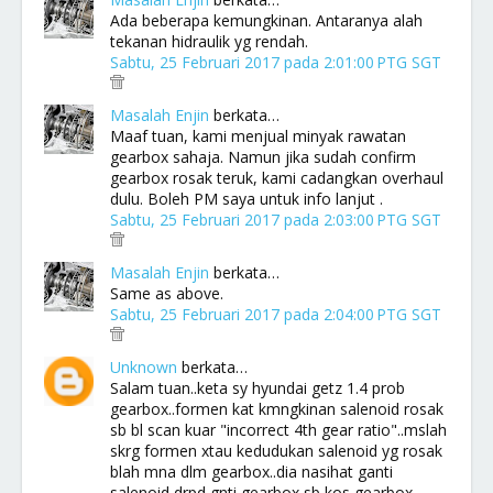
Ada beberapa kemungkinan. Antaranya alah
tekanan hidraulik yg rendah.
Sabtu, 25 Februari 2017 pada 2:01:00 PTG SGT
Masalah Enjin
berkata…
Maaf tuan, kami menjual minyak rawatan
gearbox sahaja. Namun jika sudah confirm
gearbox rosak teruk, kami cadangkan overhaul
dulu. Boleh PM saya untuk info lanjut .
Sabtu, 25 Februari 2017 pada 2:03:00 PTG SGT
Masalah Enjin
berkata…
Same as above.
Sabtu, 25 Februari 2017 pada 2:04:00 PTG SGT
Unknown
berkata…
Salam tuan..keta sy hyundai getz 1.4 prob
gearbox..formen kat kmngkinan salenoid rosak
sb bl scan kuar "incorrect 4th gear ratio"..mslah
skrg formen xtau kedudukan salenoid yg rosak
blah mna dlm gearbox..dia nasihat ganti
salenoid drpd gnti gearbox sb kos gearbox