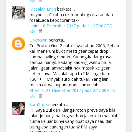
SGT
Masalah Enjin
berkata…
maybe slip? cuba cek mounting ok atau dah
rosak..ada kebocoran tak?
Isnin, 18 Disember 2017 pada 11:27:00 PTG
SGT
Unknown
berkata…
Tn. Proton Gen 2 auto saya tahun 2005, Setiap
kali meneruni bukit mesti gear cepat drop
sampai paling rendah. Kadang-kadang rasa
sampai hangit. kadang-kadang waktu mula
jalan, gear lambat sikit nak masuk ke gear
seterusnya. Masalah apa tn.? Mileage baru
130+++. Minyak auto dah tukar. Yang lain
masih ok walaupun model lama dah.
Khamis, 21 Disember 2017 pada 2:47:00 PTG
SGT
SaraSofea
berkata…
Hi, Saya Zul dari Klang.Proton preve saya bila
jalan je bunyi pada gear box.jalan xda masalah
cuma keluar bunyi yang buat saya risau dan
bising.apa cadangan tuan? PM saya