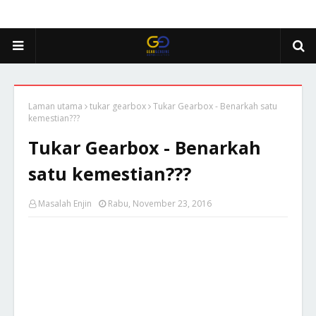
Laman utama
tukar gearbox
Tukar Gearbox - Benarkah satu
kemestian???
Tukar Gearbox - Benarkah
satu kemestian???
Masalah Enjin
Rabu, November 23, 2016