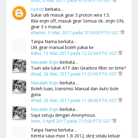
Isnin, 6 Mac 2017 pada 4:10:00 PTG SGT
rashidi
berkata…
Sukar utk masuk gear 3 proton wira 1.5.
Bila enjin off, masuk gear Semua ok...enjin ON,
gear 3 x masuk
Khamis, 9 Mac 2017 pada 10:34:00 PTG SGT
Tanpa Nama berkata…
Utk gear manual boleh pakai ke
Rabu, 15 Mac 2017 pada 12:22:00 PTG SGT
Masalah Enjin
berkata…
Tuan ada tukar ATF dan Gearbox filter on time?
Ahad, 26 Mac 2017 pada 11:25:00 PTG SGT
Masalah Enjin
berkata…
Boleh tuan, transmisi Manual dan Auto bole
guna.
Ahad, 26 Mac 2017 pada 11:26:00 PTG SGT
Masalah Enjin
berkata…
Saya setuju dengan Anonymous.
Isnin, 3 April 2017 pada 7:13:00 PTG SGT
Tanpa Nama berkata…
Kereta saya myvi 1.3i 2012..skrg selalu keluar