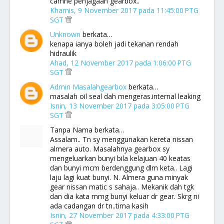
camne penjagaan gearbox..
Khamis, 9 November 2017 pada 11:45:00 PTG
SGT
Unknown
berkata…
kenapa ianya boleh jadi tekanan rendah
hidraulik
Ahad, 12 November 2017 pada 1:06:00 PTG
SGT
Admin Masalahgearbox
berkata…
masalah oil seal dah mengeras.internal leaking
Isnin, 13 November 2017 pada 3:05:00 PTG
SGT
Tanpa Nama berkata…
Assalam.. Tn sy menggunakan kereta nissan
almera auto. Masalahnya gearbox sy
mengeluarkan bunyi bila kelajuan 40 keatas
dan bunyi mcm berdenggung dlm keta.. Lagi
laju lagi kuat bunyi. N. Almera guna minyak
gear nissan matic s sahaja.. Mekanik dah tgk
dan dia kata mmg bunyi keluar dr gear. Skrg ni
ada cadangan dr tn..tima kasih
Isnin, 27 November 2017 pada 4:33:00 PTG