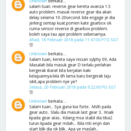
Unknown
berkata…
salam tuan. reverse gear kereta avanza 1.5
auto problem. masuk reverse gear dia akan
delay selama 10-20second. bila engage je dia
jerking sentap kuat.pomen kate gearbox ok
cuma sensor reverse di gearbox problem.
boleh saya tau ape problem sebenarnya.
Ahad, 18 Februari 2018 pada 11:47:00 PTG SGT
Unknown
berkata…
Salam tuan, kereta saya nissan sylphy 09, Ada
Masalah bila masuk gear D terlalu perlahan
bergerak ibarat kita berjalan kaki
kelajuannya.bila dh lama baru bergerak laju
sikit,apa problem nye ye?
Selasa, 20 Februari 2018 pada 9:22:00 PG SGT
Unknown
berkata…
Salam tuan... Sya guna kia forte.. Mslh pada
gear auto.. Slalu dia masuk last gear 3.. Xnaik
kpada gear atas.. Kdang msa stabil dia tiba2
turun kpada gear rndah... Bila mti enjin dan
start blik dia ok blik.. Apa ye maslah...