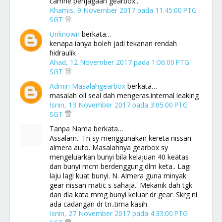
camne penjagaan gearbox..
Khamis, 9 November 2017 pada 11:45:00 PTG
SGT
Unknown
berkata…
kenapa ianya boleh jadi tekanan rendah
hidraulik
Ahad, 12 November 2017 pada 1:06:00 PTG
SGT
Admin Masalahgearbox
berkata…
masalah oil seal dah mengeras.internal leaking
Isnin, 13 November 2017 pada 3:05:00 PTG
SGT
Tanpa Nama berkata…
Assalam.. Tn sy menggunakan kereta nissan
almera auto. Masalahnya gearbox sy
mengeluarkan bunyi bila kelajuan 40 keatas
dan bunyi mcm berdenggung dlm keta.. Lagi
laju lagi kuat bunyi. N. Almera guna minyak
gear nissan matic s sahaja.. Mekanik dah tgk
dan dia kata mmg bunyi keluar dr gear. Skrg ni
ada cadangan dr tn..tima kasih
Isnin, 27 November 2017 pada 4:33:00 PTG