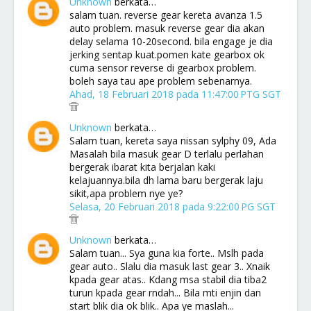
Unknown
berkata…
salam tuan. reverse gear kereta avanza 1.5
auto problem. masuk reverse gear dia akan
delay selama 10-20second. bila engage je dia
jerking sentap kuat.pomen kate gearbox ok
cuma sensor reverse di gearbox problem.
boleh saya tau ape problem sebenarnya.
Ahad, 18 Februari 2018 pada 11:47:00 PTG SGT
Unknown
berkata…
Salam tuan, kereta saya nissan sylphy 09, Ada
Masalah bila masuk gear D terlalu perlahan
bergerak ibarat kita berjalan kaki
kelajuannya.bila dh lama baru bergerak laju
sikit,apa problem nye ye?
Selasa, 20 Februari 2018 pada 9:22:00 PG SGT
Unknown
berkata…
Salam tuan... Sya guna kia forte.. Mslh pada
gear auto.. Slalu dia masuk last gear 3.. Xnaik
kpada gear atas.. Kdang msa stabil dia tiba2
turun kpada gear rndah... Bila mti enjin dan
start blik dia ok blik.. Apa ye maslah...