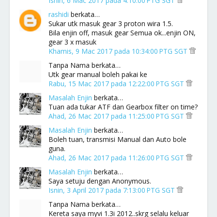
Isnin, 6 Mac 2017 pada 4:10:00 PTG SGT
rashidi
berkata…
Sukar utk masuk gear 3 proton wira 1.5.
Bila enjin off, masuk gear Semua ok...enjin ON,
gear 3 x masuk
Khamis, 9 Mac 2017 pada 10:34:00 PTG SGT
Tanpa Nama berkata…
Utk gear manual boleh pakai ke
Rabu, 15 Mac 2017 pada 12:22:00 PTG SGT
Masalah Enjin
berkata…
Tuan ada tukar ATF dan Gearbox filter on time?
Ahad, 26 Mac 2017 pada 11:25:00 PTG SGT
Masalah Enjin
berkata…
Boleh tuan, transmisi Manual dan Auto bole
guna.
Ahad, 26 Mac 2017 pada 11:26:00 PTG SGT
Masalah Enjin
berkata…
Saya setuju dengan Anonymous.
Isnin, 3 April 2017 pada 7:13:00 PTG SGT
Tanpa Nama berkata…
Kereta saya myvi 1.3i 2012..skrg selalu keluar