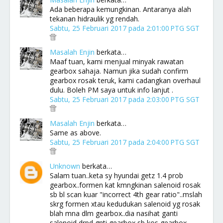
Ada beberapa kemungkinan. Antaranya alah
tekanan hidraulik yg rendah.
Sabtu, 25 Februari 2017 pada 2:01:00 PTG SGT
Masalah Enjin
berkata…
Maaf tuan, kami menjual minyak rawatan
gearbox sahaja. Namun jika sudah confirm
gearbox rosak teruk, kami cadangkan overhaul
dulu. Boleh PM saya untuk info lanjut .
Sabtu, 25 Februari 2017 pada 2:03:00 PTG SGT
Masalah Enjin
berkata…
Same as above.
Sabtu, 25 Februari 2017 pada 2:04:00 PTG SGT
Unknown
berkata…
Salam tuan..keta sy hyundai getz 1.4 prob
gearbox..formen kat kmngkinan salenoid rosak
sb bl scan kuar "incorrect 4th gear ratio"..mslah
skrg formen xtau kedudukan salenoid yg rosak
blah mna dlm gearbox..dia nasihat ganti
salenoid drpd gnti gearbox sb kos gearbox