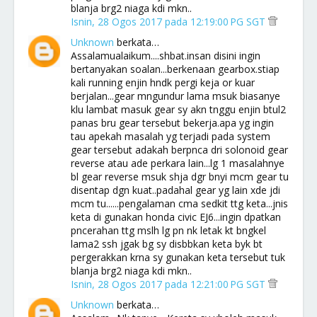
blanja brg2 niaga kdi mkn..
Isnin, 28 Ogos 2017 pada 12:19:00 PG SGT
Unknown
berkata…
Assalamualaikum....shbat.insan disini ingin
bertanyakan soalan...berkenaan gearbox.stiap
kali running enjin hndk pergi keja or kuar
berjalan...gear mngundur lama msuk biasanye
klu lambat masuk gear sy akn tnggu enjin btul2
panas bru gear tersebut bekerja.apa yg ingin
tau apekah masalah yg terjadi pada system
gear tersebut adakah berpnca dri solonoid gear
reverse atau ade perkara lain...lg 1 masalahnye
bl gear reverse msuk shja dgr bnyi mcm gear tu
disentap dgn kuat..padahal gear yg lain xde jdi
mcm tu......pengalaman cma sedkit ttg keta...jnis
keta di gunakan honda civic EJ6...ingin dpatkan
pncerahan ttg mslh lg pn nk letak kt bngkel
lama2 ssh jgak bg sy disbbkan keta byk bt
pergerakkan krna sy gunakan keta tersebut tuk
blanja brg2 niaga kdi mkn..
Isnin, 28 Ogos 2017 pada 12:21:00 PG SGT
Unknown
berkata…