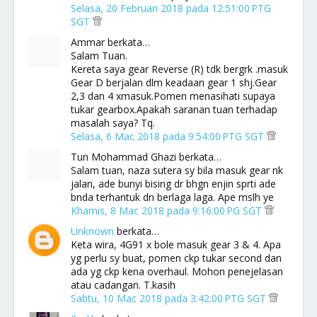
Selasa, 20 Februari 2018 pada 12:51:00 PTG
SGT
Ammar berkata…
Salam Tuan.
Kereta saya gear Reverse (R) tdk bergrk .masuk
Gear D berjalan dlm keadaan gear 1 shj.Gear
2,3 dan 4 xmasuk.Pomen menasihati supaya
tukar gearbox.Apakah saranan tuan terhadap
masalah saya? Tq.
Selasa, 6 Mac 2018 pada 9:54:00 PTG SGT
Tun Mohammad Ghazi berkata…
Salam tuan, naza sutera sy bila masuk gear nk
jalan, ade bunyi bising dr bhgn enjin sprti ade
bnda terhantuk dn berlaga laga. Ape mslh ye
Khamis, 8 Mac 2018 pada 9:16:00 PG SGT
Unknown
berkata…
Keta wira, 4G91 x bole masuk gear 3 & 4. Apa
yg perlu sy buat, pomen ckp tukar second dan
ada yg ckp kena overhaul. Mohon penejelasan
atau cadangan. T.kasih
Sabtu, 10 Mac 2018 pada 3:42:00 PTG SGT