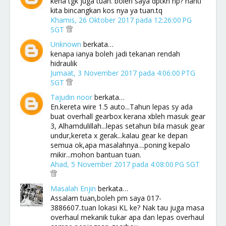
kena tgk juga tuan. boleh saya dptkn hp? nanti
kita bincangkan kos nya ya tuan.tq
Khamis, 26 Oktober 2017 pada 12:26:00 PG
SGT
Unknown
berkata…
kenapa ianya boleh jadi tekanan rendah
hidraulik
Jumaat, 3 November 2017 pada 4:06:00 PTG
SGT
Tajudin noor
berkata…
En.kereta wire 1.5 auto...Tahun lepas sy ada
buat overhall gearbox kerana xbleh masuk gear
3, Alhamdulillah...lepas setahun bila masuk gear
undur,kereta x gerak...kalau gear ke depan
semua ok,apa masalahnya....poning kepalo
mikir...mohon bantuan tuan.
Ahad, 5 November 2017 pada 4:08:00 PG SGT
Masalah Enjin
berkata…
Assalam tuan,boleh pm saya 017-
3886607..tuan lokasi KL ke? Nak tau juga masa
overhaul mekanik tukar apa dan lepas overhaul