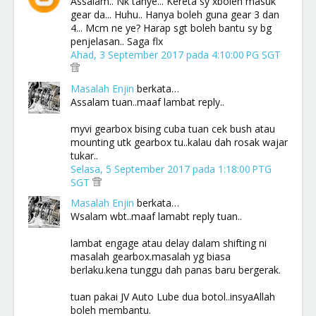
Assalam.. Nk tanye... Kereta sy xboleh masuk
gear da... Huhu.. Hanya boleh guna gear 3 dan
4... Mcm ne ye? Harap sgt boleh bantu sy bg
penjelasan.. Saga flx
Ahad, 3 September 2017 pada 4:10:00 PG SGT
Masalah Enjin
berkata…
Assalam tuan..maaf lambat reply..
myvi gearbox bising cuba tuan cek bush atau
mounting utk gearbox tu..kalau dah rosak wajar
tukar..
Selasa, 5 September 2017 pada 1:18:00 PTG
SGT
Masalah Enjin
berkata…
Wsalam wbt..maaf lamabt reply tuan..
lambat engage atau delay dalam shifting ni
masalah gearbox.masalah yg biasa
berlaku.kena tunggu dah panas baru bergerak.
tuan pakai JV Auto Lube dua botol..insyaAllah
boleh membantu.