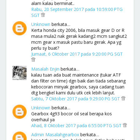
alam kalau berminat..
Rabu, 20 September 2017 pada 10:59:00 PTG
SGT
Unknown
berkata…
Kerta honda city 2006, bila masuk gear D or R
masa mula2 nak gerak kadang2 mcm sangkut2
mcm gear x masuk pastu baru gerak. Apa yg
perlu sy buat?
Jumaat, 6 Oktober 2017 pada 9:20:00 PG SGT
Masalah Enjin
berkata…
kalau tuan ada buat maintenance (tukar ATF
dan filter on time) dgn baik dan tiada sebarang
kebocoran minyak gearbox, saya cadang tuan
dtg bengkel kami dulu utk cek lebih lanjut.
Sabtu, 7 Oktober 2017 pada 9:29:00 PG SGT
Unknown
berkata…
Gearbox 4g93 bocor oil seal berapa kos
overhaul ya
Ahad, 8 Oktober 2017 pada 6:55:00 PTG SGT
Admin Masalahgearbox
berkata…