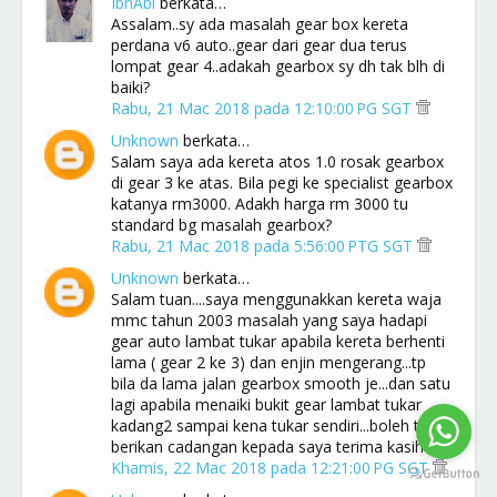
IbnAbi
berkata…
Assalam..sy ada masalah gear box kereta
perdana v6 auto..gear dari gear dua terus
lompat gear 4..adakah gearbox sy dh tak blh di
baiki?
Rabu, 21 Mac 2018 pada 12:10:00 PG SGT
Unknown
berkata…
Salam saya ada kereta atos 1.0 rosak gearbox
di gear 3 ke atas. Bila pegi ke specialist gearbox
katanya rm3000. Adakh harga rm 3000 tu
standard bg masalah gearbox?
Rabu, 21 Mac 2018 pada 5:56:00 PTG SGT
Unknown
berkata…
Salam tuan....saya menggunakkan kereta waja
mmc tahun 2003 masalah yang saya hadapi
gear auto lambat tukar apabila kereta berhenti
lama ( gear 2 ke 3) dan enjin mengerang...tp
bila da lama jalan gearbox smooth je...dan satu
lagi apabila menaiki bukit gear lambat tukar
kadang2 sampai kena tukar sendiri...boleh tuan
berikan cadangan kepada saya terima kasih
Khamis, 22 Mac 2018 pada 12:21:00 PG SGT