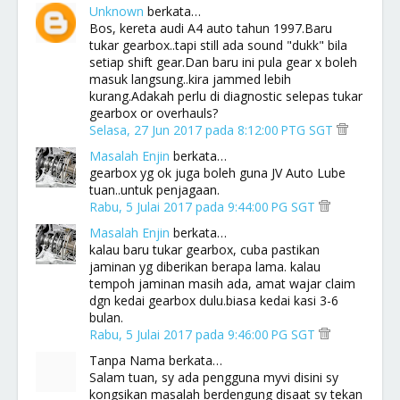
Unknown
berkata…
Bos, kereta audi A4 auto tahun 1997.Baru
tukar gearbox..tapi still ada sound "dukk" bila
setiap shift gear.Dan baru ini pula gear x boleh
masuk langsung..kira jammed lebih
kurang.Adakah perlu di diagnostic selepas tukar
gearbox or overhauls?
Selasa, 27 Jun 2017 pada 8:12:00 PTG SGT
Masalah Enjin
berkata…
gearbox yg ok juga boleh guna JV Auto Lube
tuan..untuk penjagaan.
Rabu, 5 Julai 2017 pada 9:44:00 PG SGT
Masalah Enjin
berkata…
kalau baru tukar gearbox, cuba pastikan
jaminan yg diberikan berapa lama. kalau
tempoh jaminan masih ada, amat wajar claim
dgn kedai gearbox dulu.biasa kedai kasi 3-6
bulan.
Rabu, 5 Julai 2017 pada 9:46:00 PG SGT
Tanpa Nama berkata…
Salam tuan, sy ada pengguna myvi disini sy
kongsikan masalah berdengung disaat sy tekan