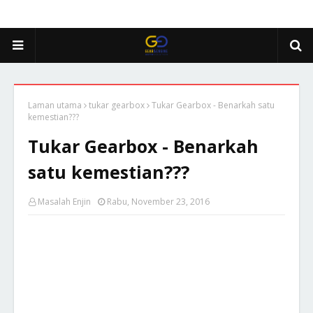
Laman utama
tukar gearbox
Tukar Gearbox - Benarkah satu
kemestian???
Tukar Gearbox - Benarkah
satu kemestian???
Masalah Enjin
Rabu, November 23, 2016