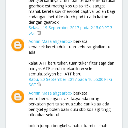
bengkel katanya clutch pad terbakar kena tukar
gearbox estimating kos up to 15k. sangat
mahal. kereta suv chevrolet captiva. boleh bagi
cadangan. betul ke clutch pad tu ada kaitan
dengan gearbox
Selasa, 19 September 2017 pada 2:15:00 PTG
SGT
Admin Masalahgearbox
berkata…
kena cek kereta dulu tuan..keberangkalian tu
ada.
kalau ATF baru tukar, tuan tukar filter saja dan
minyak ATF suruh mekanik recycle
semula..takyah beli ATF baru
Rabu, 20 September 2017 pada 10:55:00 PTG
SGT
Admin Masalahgearbox
berkata…
emm berat juga ni cik ifa..ya ada mmg
berkaitan part tu semua.cuba cari kalau ada
bengkel yg boleh baiki dulu sbb kos sgt tinggi
utk tukar seketul..
boleh jumpa bengkel sahabat kami di shah