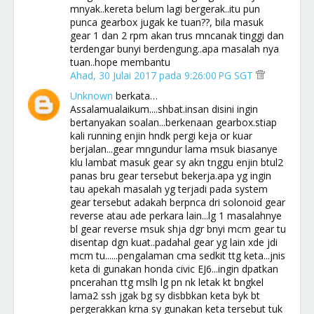
mnyak..kereta belum lagi bergerak..itu pun
punca gearbox jugak ke tuan??, bila masuk
gear 1 dan 2 rpm akan trus mncanak tinggi dan
terdengar bunyi berdengung..apa masalah nya
tuan..hope membantu
Ahad, 30 Julai 2017 pada 9:26:00 PG SGT
Unknown
berkata…
Assalamualaikum....shbat.insan disini ingin
bertanyakan soalan...berkenaan gearbox.stiap
kali running enjin hndk pergi keja or kuar
berjalan...gear mngundur lama msuk biasanye
klu lambat masuk gear sy akn tnggu enjin btul2
panas bru gear tersebut bekerja.apa yg ingin
tau apekah masalah yg terjadi pada system
gear tersebut adakah berpnca dri solonoid gear
reverse atau ade perkara lain...lg 1 masalahnye
bl gear reverse msuk shja dgr bnyi mcm gear tu
disentap dgn kuat..padahal gear yg lain xde jdi
mcm tu......pengalaman cma sedkit ttg keta...jnis
keta di gunakan honda civic EJ6...ingin dpatkan
pncerahan ttg mslh lg pn nk letak kt bngkel
lama2 ssh jgak bg sy disbbkan keta byk bt
pergerakkan krna sy gunakan keta tersebut tuk