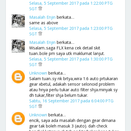
Selasa, 5 September 2017 pada 1:22:00 PTG
SGT
Masalah Enjin
berkata…
same as above
Selasa, 5 September 2017 pada 1:23:00 PTG
SGT
Masalah Enjin
berkata…
Wsalam..saga FLX kena cek detail skit
tuan..bole pm saya utk maklumat lanjut.
Selasa, 5 September 2017 pada 1:30:00 PTG
SGT
Unknown
berkata…
Salam tuan..sy nk brtya,wira 1.6 auto prtukaran
gear xbetul, adakah sensor selonoid problem
atau hnya perlu tukar auto filter shja.minyak sy
dh tukar,filter shja belum tukar.
Sabtu, 16 September 2017 pada 6:04:00 PTG
SGT
Unknown
berkata…
encik, saya ada masalah dengan gear dimana
gear tak boleh masuk 3 (auto). dah check