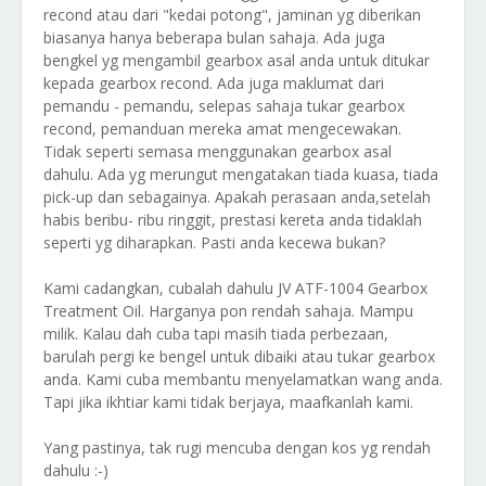
recond atau dari "kedai potong", jaminan yg diberikan
biasanya hanya beberapa bulan sahaja. Ada juga
bengkel yg mengambil gearbox asal anda untuk ditukar
kepada gearbox recond. Ada juga maklumat dari
pemandu - pemandu, selepas sahaja tukar gearbox
recond, pemanduan mereka amat mengecewakan.
Tidak seperti semasa menggunakan gearbox asal
dahulu. Ada yg merungut mengatakan tiada kuasa, tiada
pick-up dan sebagainya. Apakah perasaan anda,setelah
habis beribu- ribu ringgit, prestasi kereta anda tidaklah
seperti yg diharapkan. Pasti anda kecewa bukan?
Kami cadangkan, cubalah dahulu JV ATF-1004 Gearbox
Treatment Oil. Harganya pon rendah sahaja. Mampu
milik. Kalau dah cuba tapi masih tiada perbezaan,
barulah pergi ke bengel untuk dibaiki atau tukar gearbox
anda. Kami cuba membantu menyelamatkan wang anda.
Tapi jika ikhtiar kami tidak berjaya, maafkanlah kami.
Yang pastinya, tak rugi mencuba dengan kos yg rendah
dahulu :-)