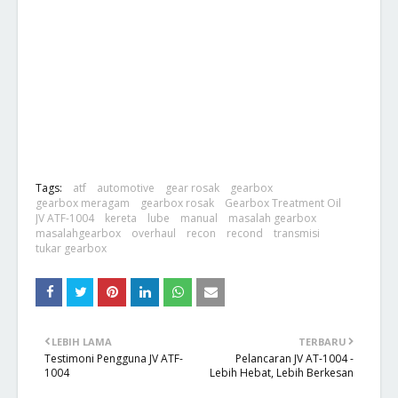
Tags:
atf
automotive
gear rosak
gearbox
gearbox meragam
gearbox rosak
Gearbox Treatment Oil
JV ATF-1004
kereta
lube
manual
masalah gearbox
masalahgearbox
overhaul
recon
recond
transmisi
tukar gearbox
LEBIH LAMA
TERBARU
Testimoni Pengguna JV ATF-
Pelancaran JV AT-1004 -
1004
Lebih Hebat, Lebih Berkesan