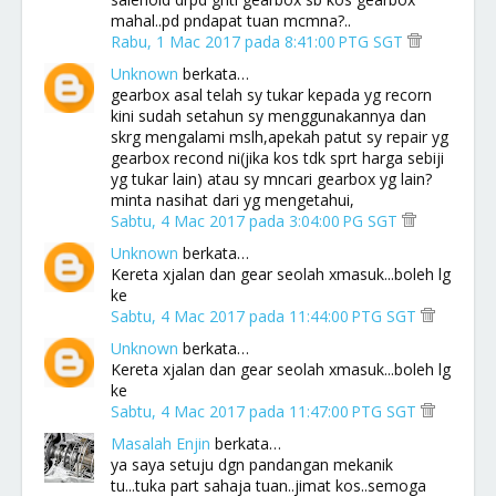
mahal..pd pndapat tuan mcmna?..
Rabu, 1 Mac 2017 pada 8:41:00 PTG SGT
Unknown
berkata…
gearbox asal telah sy tukar kepada yg recorn
kini sudah setahun sy menggunakannya dan
skrg mengalami mslh,apekah patut sy repair yg
gearbox recond ni(jika kos tdk sprt harga sebiji
yg tukar lain) atau sy mncari gearbox yg lain?
minta nasihat dari yg mengetahui,
Sabtu, 4 Mac 2017 pada 3:04:00 PG SGT
Unknown
berkata…
Kereta xjalan dan gear seolah xmasuk...boleh lg
ke
Sabtu, 4 Mac 2017 pada 11:44:00 PTG SGT
Unknown
berkata…
Kereta xjalan dan gear seolah xmasuk...boleh lg
ke
Sabtu, 4 Mac 2017 pada 11:47:00 PTG SGT
Masalah Enjin
berkata…
ya saya setuju dgn pandangan mekanik
tu...tuka part sahaja tuan..jimat kos..semoga