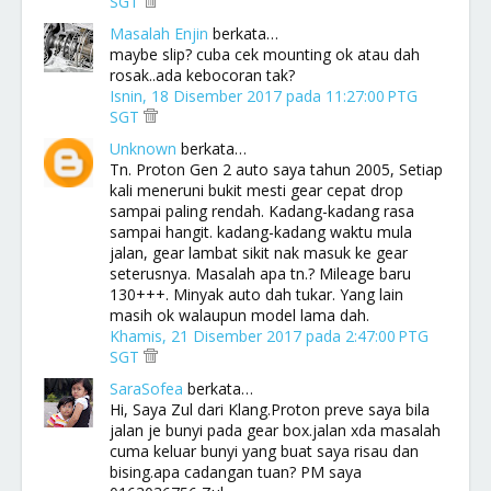
SGT
Masalah Enjin
berkata…
maybe slip? cuba cek mounting ok atau dah
rosak..ada kebocoran tak?
Isnin, 18 Disember 2017 pada 11:27:00 PTG
SGT
Unknown
berkata…
Tn. Proton Gen 2 auto saya tahun 2005, Setiap
kali meneruni bukit mesti gear cepat drop
sampai paling rendah. Kadang-kadang rasa
sampai hangit. kadang-kadang waktu mula
jalan, gear lambat sikit nak masuk ke gear
seterusnya. Masalah apa tn.? Mileage baru
130+++. Minyak auto dah tukar. Yang lain
masih ok walaupun model lama dah.
Khamis, 21 Disember 2017 pada 2:47:00 PTG
SGT
SaraSofea
berkata…
Hi, Saya Zul dari Klang.Proton preve saya bila
jalan je bunyi pada gear box.jalan xda masalah
cuma keluar bunyi yang buat saya risau dan
bising.apa cadangan tuan? PM saya